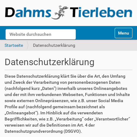
S
Website durchsuchen
Toggle na
e
k
Erweiterte Suche…
Startseite
Datenschutzerklärung
t
i
Datenschutzerklärung
o
n
e
Diese Datenschutzerklärung klärt Sie über die Art, den Umfang
n
und Zweck der Verarbeitung von personenbezogenen Daten
(nachfolgend kurz „Daten“) innerhalb unseres Onlineangebotes
und der mit ihm verbundenen Webseiten, Funktionen und Inhalte
sowie externen Onlinepräsenzen, wie z.B. unser Social Media
Profile auf (nachfolgend gemeinsam bezeichnet als
„Onlineangebot“). Im Hinblick auf die verwendeten
Begrifflichkeiten, wie z.B. „Verarbeitung“ oder „Verantwortlicher“
verweisen wir auf die Definitionen im Art. 4 der
Datenschutzgrundverordnung (DSGVO).