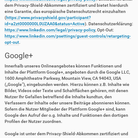
dem Privacy-Shield-Abkommen zertifiziert und bietet hierdurch
eine Garantie, das europäische Datenschutzrecht einzuhalten
(
https://www.privacyshield.gov/participant?
id=a2zt0000000L0UZAA0&status=Active
). Datenschutzerklärung:
https://www.linkedin.com/legal/privacy-policy
, Opt-Out:
https://www.linkedin.com/psettings/guest-controls/retargeting-
opt-out
.
Google+
Innerhalb unseres Onlineangebotes können Funktionen und
Inhalte der Plattform Google+, angeboten durch die Google LLC,
1600 Amphitheatre Parkway, Mountain View, CA 94043, USA
(„Google“), eingebunden werden. Hierzu können z.B. Inhalte wie
Bilder, Videos oder Texte und Schaltflächen gehören, mit denen
Nutzer Ihr Gefallen betreffend die Inhalte kundtun, den
Verfassern der Inhalte oder unsere Beiträge abonnieren können.
Sofern die Nutzer Mitglieder der Plattform Google+ sind, kann
Google den Aufruf der o.g. Inhalte und Funktionen den dortigen
Profilen der Nutzer zuordnen.
Google ist unter dem Privacy-Shield-Abkommen zertifiziert und