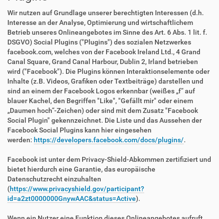
Wir nutzen auf Grundlage unserer berechtigten Interessen (d.h.
Interesse an der Analyse, Optimierung und wirtschaftlichem
Betrieb unseres Onlineangebotes im Sinne des Art. 6 Abs. 1 lit. f.
DSGVO) Social Plugins ("Plugins") des sozialen Netzwerkes
facebook.com, welches von der Facebook Ireland Ltd., 4 Grand
Canal Square, Grand Canal Harbour, Dublin 2, Irland betrieben
wird ("Facebook"). Die Plugins können Interaktionselemente oder
Inhalte (z.B. Videos, Grafiken oder Textbeiträge) darstellen und
sind an einem der Facebook Logos erkennbar (weißes „f“ auf
blauer Kachel, den Begriffen "Like", "Gefällt mir" oder einem
„Daumen hoch“-Zeichen) oder sind mit dem Zusatz "Facebook
Social Plugin" gekennzeichnet. Die Liste und das Aussehen der
Facebook Social Plugins kann hier eingesehen
werden:
https://developers.facebook.com/docs/plugins/
.
Facebook ist unter dem Privacy-Shield-Abkommen zertifiziert und
bietet hierdurch eine Garantie, das europäische
Datenschutzrecht einzuhalten
(
https://www.privacyshield.gov/participant?
id=a2zt0000000GnywAAC&status=Active
).
Wenn ein Nutzer eine Funktion dieses Onlineangebotes aufruft,