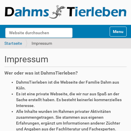
S
Website durchsuchen
Toggle na
e
k
Erweiterte Suche…
Startseite
Impressum
t
i
Impressum
o
n
e
Wer oder was ist DahmsTierleben?
n
DahmsTierleben ist die Webseite der Familie Dahm aus
Köln.
Es ist eine private Webseite, die wir nur aus Spaß an der
Sache erstellt haben. Es besteht keinerlei kommerzielles
Interesse.
Alle Inhalte wurden im Rahmen privater Aktivitäten
zusammengetragen. Sie stammen aus eigenen
Erfahrungen, ergänzt um Informationen anderer Züchter
und Angaben aus der Fachliteratur und Fachexperten.