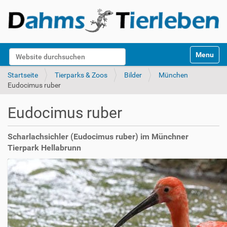
S
Website durchsuchen
Toggle na
e
k
Erweiterte Suche…
Startseite
Tierparks & Zoos
Bilder
München
t
Eudocimus ruber
i
o
Eudocimus ruber
n
e
n
Scharlachsichler (Eudocimus ruber) im Münchner
Tierpark Hellabrunn