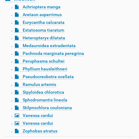
Achrioptera manga
Aretaon asperrimus
Eurycantha calcarata
Extatosoma tiaratum
Heteropteryx dilatata
Medauroidea extradentata
Pachnoda marginata peregrina
Peruphasma schultei
Phyllium hausleithneri
Pseudocreobotra ocellata
Ramulus artemis
Sipyloidea chlorotica
Sphodromantis lineola
Stilpnochlora couloniana
Vanessa cardui
Vanessa cardui
Zophobas atratus