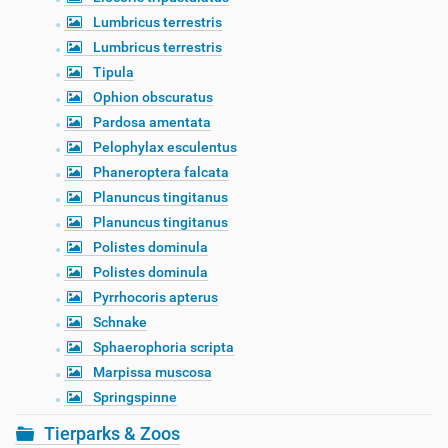
Lumbricus terrestris
Lumbricus terrestris
Tipula
Ophion obscuratus
Pardosa amentata
Pelophylax esculentus
Phaneroptera falcata
Planuncus tingitanus
Planuncus tingitanus
Polistes dominula
Polistes dominula
Pyrrhocoris apterus
Schnake
Sphaerophoria scripta
Marpissa muscosa
Springspinne
Tierparks & Zoos