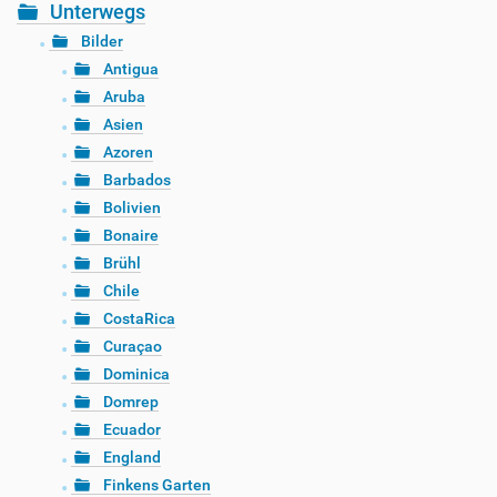
Unterwegs
Bilder
Antigua
Aruba
Asien
Azoren
Barbados
Bolivien
Bonaire
Brühl
Chile
CostaRica
Curaçao
Dominica
Domrep
Ecuador
England
Finkens Garten