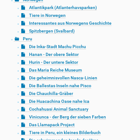
Atlantikpark (Atlanterhavsparken)
Tiere in Norwegen
Interessantes aus Norwegens Geschichte
Spitzbergen (Svalbard)
Peru
Die Inka-Stadt Machu Picchu
Hanan - Der obere Sektor
Hurin - Der untere Sektor
Das Maria Reiche Museum
Die geheimnisvollen Nasca-Linien
Die Ballestas Inseln nahe Pisco
Die Chauchilla-Gräber
Die Huacachina Oase nahe Ica
Cochahuasi Animal Sanctuary
Vinicunca - der Berg der sieben Farben
Das Llamapack Project
Tiere in Peru, ein kleines Bilderbuch