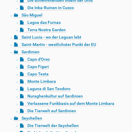
Die schwimmenden Inseln der Uros
Die Inka-Ruinen in Cusco
São Miguel
Lagoa das Furnas
Terra Nostra Garden
Saint Lucia - wo der Leguan lebt
Saint-Martin - westlichster Punkt der EU
Sardinien
Capo d'Orso
Capo Figari
Capo Testa
Monte Limbara
Laguna di San Teodoro
Nuraghenkultur auf Sardinien
Verlassene Funkbasis auf dem Monte Limbara
Die Tierwelt auf Sardinien
Seychellen
Die Tierwelt der Seychellen