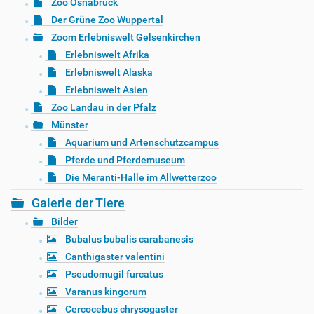
Zoo Osnabrück
Der Grüne Zoo Wuppertal
Zoom Erlebniswelt Gelsenkirchen
Erlebniswelt Afrika
Erlebniswelt Alaska
Erlebniswelt Asien
Zoo Landau in der Pfalz
Münster
Aquarium und Artenschutzcampus
Pferde und Pferdemuseum
Die Meranti-Halle im Allwetterzoo
Galerie der Tiere
Bilder
Bubalus bubalis carabanesis
Canthigaster valentini
Pseudomugil furcatus
Varanus kingorum
Cercocebus chrysogaster