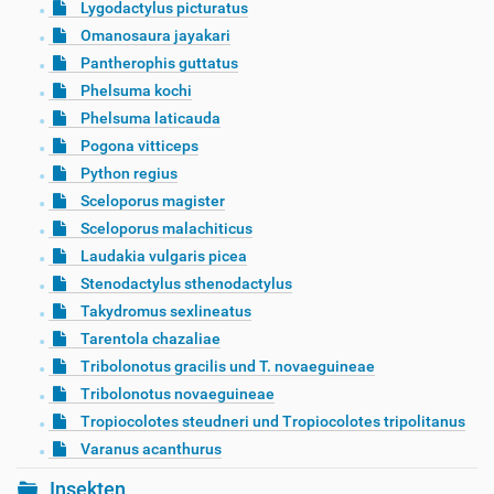
Lygodactylus picturatus
Omanosaura jayakari
Pantherophis guttatus
Phelsuma kochi
Phelsuma laticauda
Pogona vitticeps
Python regius
Sceloporus magister
Sceloporus malachiticus
Laudakia vulgaris picea
Stenodactylus sthenodactylus
Takydromus sexlineatus
Tarentola chazaliae
Tribolonotus gracilis und T. novaeguineae
Tribolonotus novaeguineae
Tropiocolotes steudneri und Tropiocolotes tripolitanus
Varanus acanthurus
Insekten