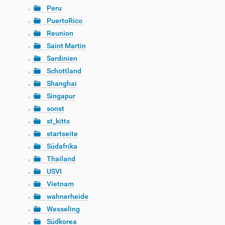
Peru
PuertoRico
Reunion
Saint Martin
Sardinien
Schottland
Shanghai
Singapur
sonst
st_kitts
startseite
Südafrika
Thailand
USVI
Vietnam
wahnerheide
Wesseling
Südkorea