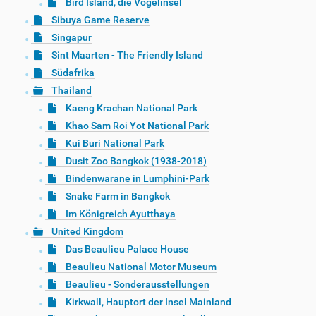
Bird Island, die Vogelinsel
Sibuya Game Reserve
Singapur
Sint Maarten - The Friendly Island
Südafrika
Thailand
Kaeng Krachan National Park
Khao Sam Roi Yot National Park
Kui Buri National Park
Dusit Zoo Bangkok (1938-2018)
Bindenwarane in Lumphini-Park
Snake Farm in Bangkok
Im Königreich Ayutthaya
United Kingdom
Das Beaulieu Palace House
Beaulieu National Motor Museum
Beaulieu - Sonderausstellungen
Kirkwall, Hauptort der Insel Mainland