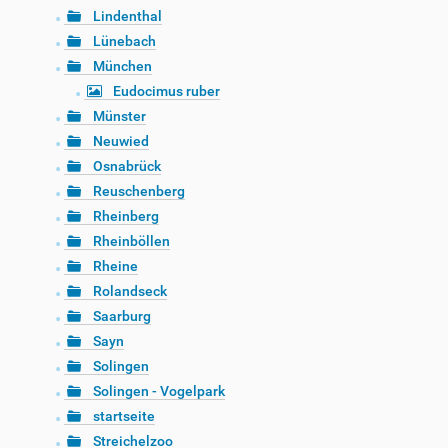
Lindenthal
Lünebach
München
Eudocimus ruber
Münster
Neuwied
Osnabrück
Reuschenberg
Rheinberg
Rheinböllen
Rheine
Rolandseck
Saarburg
Sayn
Solingen
Solingen - Vogelpark
startseite
Streichelzoo