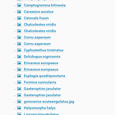
Camptogramma bilineata
Carassius auratus
Catocala fraxin
Chalcolestes viridis
Chalcolestes viridis
Cornu aspersum
Cornu aspersum
Cyphostethus tristriatus
Dolichopus nigricornis
Erinaceus europaeus
Erinaceus europaeus
Euplagia quadripunctaria
Formica cunicularia
Gasteruption jaculator
Gasteruption jaculator
gonocerus-acuteangulatus.jpg
Halyomorpha halys
Liocoris tripustulatus