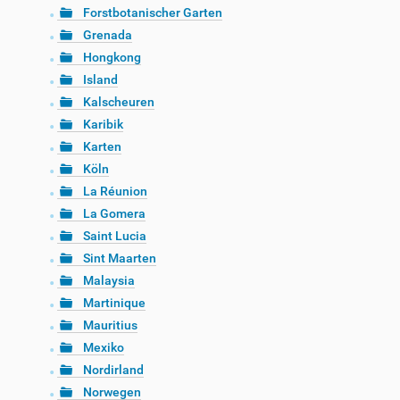
Forstbotanischer Garten
Grenada
Hongkong
Island
Kalscheuren
Karibik
Karten
Köln
La Réunion
La Gomera
Saint Lucia
Sint Maarten
Malaysia
Martinique
Mauritius
Mexiko
Nordirland
Norwegen