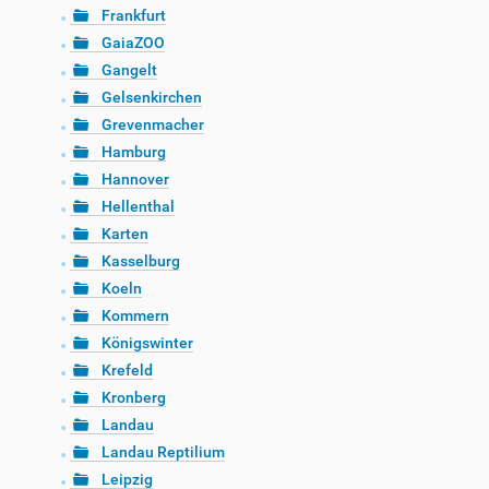
Frankfurt
GaiaZOO
Gangelt
Gelsenkirchen
Grevenmacher
Hamburg
Hannover
Hellenthal
Karten
Kasselburg
Koeln
Kommern
Königswinter
Krefeld
Kronberg
Landau
Landau Reptilium
Leipzig