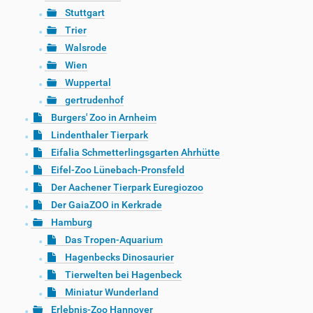
Stuttgart
Trier
Walsrode
Wien
Wuppertal
gertrudenhof
Burgers' Zoo in Arnheim
Lindenthaler Tierpark
Eifalia Schmetterlingsgarten Ahrhütte
Eifel-Zoo Lünebach-Pronsfeld
Der Aachener Tierpark Euregiozoo
Der GaiaZOO in Kerkrade
Hamburg
Das Tropen-Aquarium
Hagenbecks Dinosaurier
Tierwelten bei Hagenbeck
Miniatur Wunderland
Erlebnis-Zoo Hannover