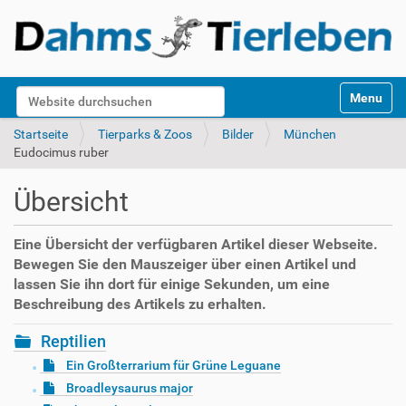
S
Website durchsuchen
Toggle na
e
k
Erweiterte Suche…
Startseite
Tierparks & Zoos
Bilder
München
t
Eudocimus ruber
i
o
Übersicht
n
e
n
Eine Übersicht der verfügbaren Artikel dieser Webseite.
Bewegen Sie den Mauszeiger über einen Artikel und
lassen Sie ihn dort für einige Sekunden, um eine
Beschreibung des Artikels zu erhalten.
Reptilien
Ein Großterrarium für Grüne Leguane
Broadleysaurus major