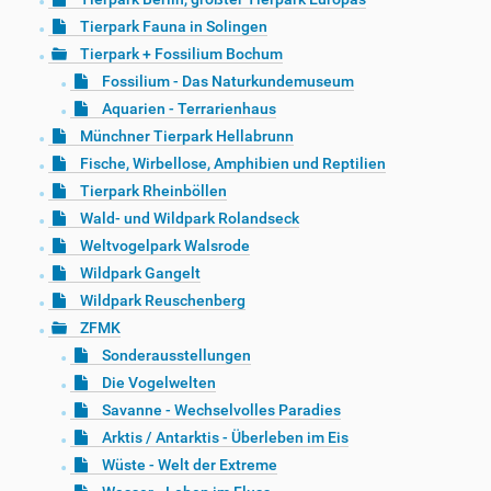
Tierpark Fauna in Solingen
Tierpark + Fossilium Bochum
Fossilium - Das Naturkundemuseum
Aquarien - Terrarienhaus
Münchner Tierpark Hellabrunn
Fische, Wirbellose, Amphibien und Reptilien
Tierpark Rheinböllen
Wald- und Wildpark Rolandseck
Weltvogelpark Walsrode
Wildpark Gangelt
Wildpark Reuschenberg
ZFMK
Sonderausstellungen
Die Vogelwelten
Savanne - Wechselvolles Paradies
Arktis / Antarktis - Überleben im Eis
Wüste - Welt der Extreme