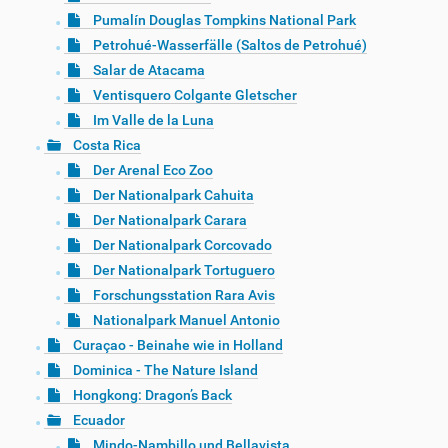
Pumalín Douglas Tompkins National Park
Petrohué-Wasserfälle (Saltos de Petrohué)
Salar de Atacama
Ventisquero Colgante Gletscher
Im Valle de la Luna
Costa Rica
Der Arenal Eco Zoo
Der Nationalpark Cahuita
Der Nationalpark Carara
Der Nationalpark Corcovado
Der Nationalpark Tortuguero
Forschungsstation Rara Avis
Nationalpark Manuel Antonio
Curaçao - Beinahe wie in Holland
Dominica - The Nature Island
Hongkong: Dragon’s Back
Ecuador
Mindo-Nambillo und Bellavista