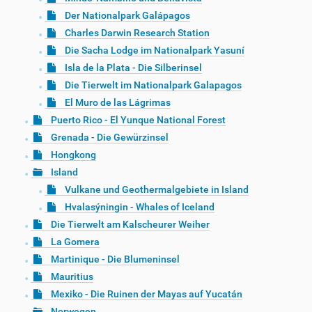
Der Nationalpark Galápagos
Charles Darwin Research Station
Die Sacha Lodge im Nationalpark Yasuní
Isla de la Plata - Die Silberinsel
Die Tierwelt im Nationalpark Galapagos
El Muro de las Lágrimas
Puerto Rico - El Yunque National Forest
Grenada - Die Gewürzinsel
Hongkong
Island
Vulkane und Geothermalgebiete in Island
Hvalasýningin - Whales of Iceland
Die Tierwelt am Kalscheurer Weiher
La Gomera
Martinique - Die Blumeninsel
Mauritius
Mexiko - Die Ruinen der Mayas auf Yucatán
Norwegen