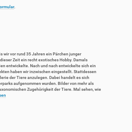
ormular
.
is wir vor rund 35 Jahren ein Pärchen junger
dieser Zeit ein recht exotisches Hobby. Damals
rien entwickelte. Nach und nach entwickelte sich ein
sekten haben wir inzwischen eingestellt. Stattdessen
lerie der Tiere anzulegen. Dabei handelt es sich
ierparks aufgenommen wurden. Bilder von mehr als
taxonomischen Zugehörigkeit der Tiere. Mal sehen, wie
sen