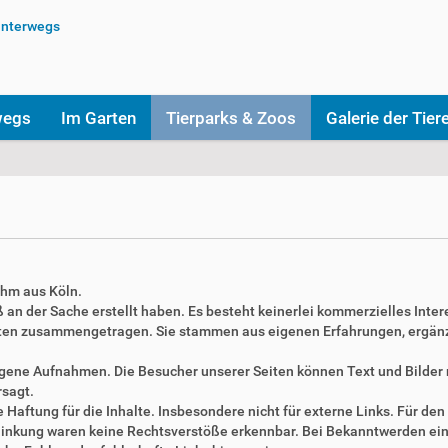
wegs
Im Garten
Tierparks & Zoos
Galerie der Tier
ahm aus Köln.
aß an der Sache erstellt haben. Es besteht keinerlei kommerzielles Inter
täten zusammengetragen. Sie stammen aus eigenen Erfahrungen, ergän
 eigene Aufnahmen. Die Besucher unserer Seiten können Text und Bilde
rsagt.
Haftung für die Inhalte. Insbesondere nicht für externe Links. Für den 
erlinkung waren keine Rechtsverstöße erkennbar. Bei Bekanntwerden ei