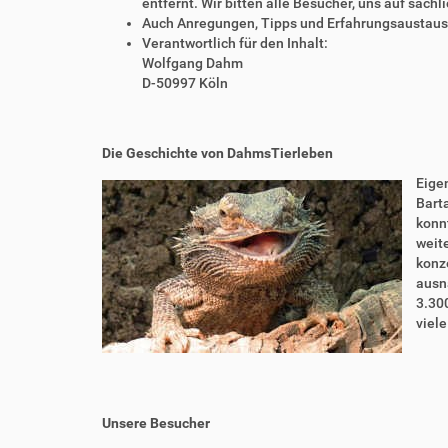
entfernt. Wir bitten alle Besucher, uns auf sach
Auch Anregungen, Tipps und Erfahrungsaustausch
Verantwortlich für den Inhalt:
Wolfgang Dahm
D-50997 Köln
Die Geschichte von DahmsTierleben
Eigen
Bart
konnt
weite
konze
ausn
3.30
viel
Unsere Besucher