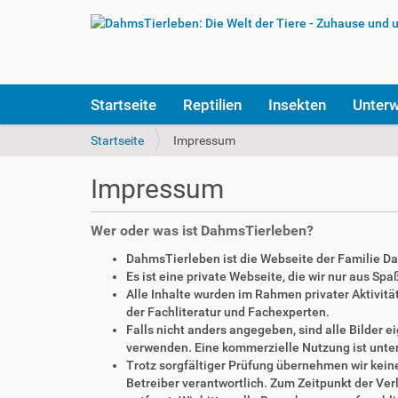
S
Startseite
Reptilien
Insekten
Unter
e
k
S
Startseite
Impressum
t
i
i
e
Impressum
o
s
n
i
e
n
Wer oder was ist DahmsTierleben?
n
d
DahmsTierleben ist die Webseite der Familie D
h
Es ist eine private Webseite, die wir nur aus Sp
i
Alle Inhalte wurden im Rahmen privater Aktivi
e
der Fachliteratur und Fachexperten.
r
Falls nicht anders angegeben, sind alle Bilder
:
verwenden. Eine kommerzielle Nutzung ist unte
Trotz sorgfältiger Prüfung übernehmen wir keine 
Betreiber verantwortlich. Zum Zeitpunkt der V