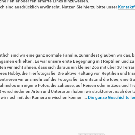
liche Fehler oder fehlerhafte Links hinzuweisen.
 sind ausdrücklich erwünscht. Nutzen Sie hierzu bitte unser
Kontaktf
tlich sind wir eine ganz normale Familie, zumindest glauben wir das, b
agamen erhielten. Es war unsere erste Begegnung mit Reptilien und zu 
en wir nicht ahnen, dass sich daraus ein kleiner Zoo mit über 30 Terra
res Hobby, die Tierfotografie. Die aktive Haltung von Reptilien und In
ntrieren wir uns mehr auf die Fotografie. Es entstand die Idee, eine Ga
ahmslos um eigene Fotos, die zuhause, auf Reisen oder in Zoos und T
0 verschiedenen Arten und Unterarten haben wir strukturiert nach der 
e wir noch mit der Kamera erwischen können ...
Die ganze Geschichte le