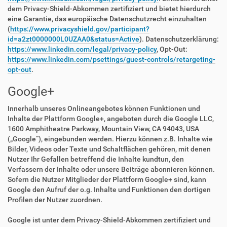
dem Privacy-Shield-Abkommen zertifiziert und bietet hierdurch
eine Garantie, das europäische Datenschutzrecht einzuhalten
(
https://www.privacyshield.gov/participant?
id=a2zt0000000L0UZAA0&status=Active
). Datenschutzerklärung:
https://www.linkedin.com/legal/privacy-policy
, Opt-Out:
https://www.linkedin.com/psettings/guest-controls/retargeting-
opt-out
.
Google+
Innerhalb unseres Onlineangebotes können Funktionen und
Inhalte der Plattform Google+, angeboten durch die Google LLC,
1600 Amphitheatre Parkway, Mountain View, CA 94043, USA
(„Google“), eingebunden werden. Hierzu können z.B. Inhalte wie
Bilder, Videos oder Texte und Schaltflächen gehören, mit denen
Nutzer Ihr Gefallen betreffend die Inhalte kundtun, den
Verfassern der Inhalte oder unsere Beiträge abonnieren können.
Sofern die Nutzer Mitglieder der Plattform Google+ sind, kann
Google den Aufruf der o.g. Inhalte und Funktionen den dortigen
Profilen der Nutzer zuordnen.
Google ist unter dem Privacy-Shield-Abkommen zertifiziert und