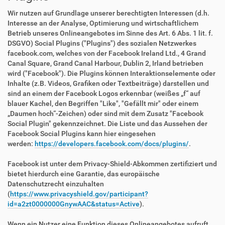
Wir nutzen auf Grundlage unserer berechtigten Interessen (d.h.
Interesse an der Analyse, Optimierung und wirtschaftlichem
Betrieb unseres Onlineangebotes im Sinne des Art. 6 Abs. 1 lit. f.
DSGVO) Social Plugins ("Plugins") des sozialen Netzwerkes
facebook.com, welches von der Facebook Ireland Ltd., 4 Grand
Canal Square, Grand Canal Harbour, Dublin 2, Irland betrieben
wird ("Facebook"). Die Plugins können Interaktionselemente oder
Inhalte (z.B. Videos, Grafiken oder Textbeiträge) darstellen und
sind an einem der Facebook Logos erkennbar (weißes „f“ auf
blauer Kachel, den Begriffen "Like", "Gefällt mir" oder einem
„Daumen hoch“-Zeichen) oder sind mit dem Zusatz "Facebook
Social Plugin" gekennzeichnet. Die Liste und das Aussehen der
Facebook Social Plugins kann hier eingesehen
werden:
https://developers.facebook.com/docs/plugins/
.
Facebook ist unter dem Privacy-Shield-Abkommen zertifiziert und
bietet hierdurch eine Garantie, das europäische
Datenschutzrecht einzuhalten
(
https://www.privacyshield.gov/participant?
id=a2zt0000000GnywAAC&status=Active
).
Wenn ein Nutzer eine Funktion dieses Onlineangebotes aufruft,