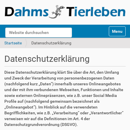
S
Website durchsuchen
Toggle na
e
k
Erweiterte Suche…
Startseite
Datenschutzerklärung
t
i
Datenschutzerklärung
o
n
e
Diese Datenschutzerklärung klärt Sie über die Art, den Umfang
n
und Zweck der Verarbeitung von personenbezogenen Daten
(nachfolgend kurz „Daten“) innerhalb unseres Onlineangebotes
und der mit ihm verbundenen Webseiten, Funktionen und Inhalte
sowie externen Onlinepräsenzen, wie z.B. unser Social Media
Profile auf (nachfolgend gemeinsam bezeichnet als
„Onlineangebot“). Im Hinblick auf die verwendeten
Begrifflichkeiten, wie z.B. „Verarbeitung“ oder „Verantwortlicher“
verweisen wir auf die Definitionen im Art. 4 der
Datenschutzgrundverordnung (DSGVO).