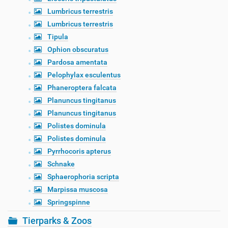
Lumbricus terrestris
Lumbricus terrestris
Tipula
Ophion obscuratus
Pardosa amentata
Pelophylax esculentus
Phaneroptera falcata
Planuncus tingitanus
Planuncus tingitanus
Polistes dominula
Polistes dominula
Pyrrhocoris apterus
Schnake
Sphaerophoria scripta
Marpissa muscosa
Springspinne
Tierparks & Zoos