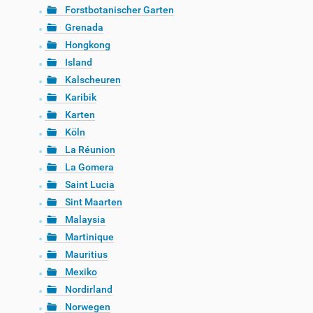
Forstbotanischer Garten
Grenada
Hongkong
Island
Kalscheuren
Karibik
Karten
Köln
La Réunion
La Gomera
Saint Lucia
Sint Maarten
Malaysia
Martinique
Mauritius
Mexiko
Nordirland
Norwegen