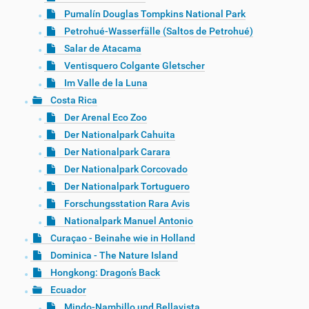
Pumalín Douglas Tompkins National Park
Petrohué-Wasserfälle (Saltos de Petrohué)
Salar de Atacama
Ventisquero Colgante Gletscher
Im Valle de la Luna
Costa Rica
Der Arenal Eco Zoo
Der Nationalpark Cahuita
Der Nationalpark Carara
Der Nationalpark Corcovado
Der Nationalpark Tortuguero
Forschungsstation Rara Avis
Nationalpark Manuel Antonio
Curaçao - Beinahe wie in Holland
Dominica - The Nature Island
Hongkong: Dragon’s Back
Ecuador
Mindo-Nambillo und Bellavista