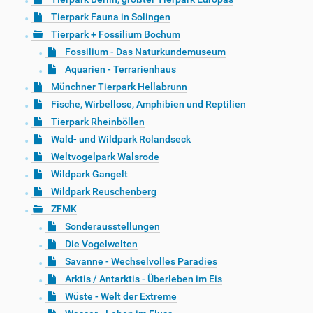
Tierpark Fauna in Solingen
Tierpark + Fossilium Bochum
Fossilium - Das Naturkundemuseum
Aquarien - Terrarienhaus
Münchner Tierpark Hellabrunn
Fische, Wirbellose, Amphibien und Reptilien
Tierpark Rheinböllen
Wald- und Wildpark Rolandseck
Weltvogelpark Walsrode
Wildpark Gangelt
Wildpark Reuschenberg
ZFMK
Sonderausstellungen
Die Vogelwelten
Savanne - Wechselvolles Paradies
Arktis / Antarktis - Überleben im Eis
Wüste - Welt der Extreme