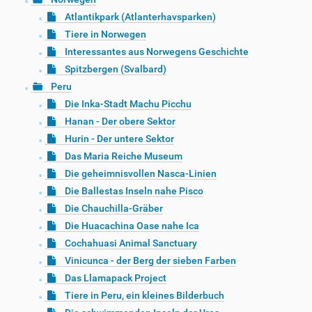
Atlantikpark (Atlanterhavsparken)
Tiere in Norwegen
Interessantes aus Norwegens Geschichte
Spitzbergen (Svalbard)
Peru
Die Inka-Stadt Machu Picchu
Hanan - Der obere Sektor
Hurin - Der untere Sektor
Das Maria Reiche Museum
Die geheimnisvollen Nasca-Linien
Die Ballestas Inseln nahe Pisco
Die Chauchilla-Gräber
Die Huacachina Oase nahe Ica
Cochahuasi Animal Sanctuary
Vinicunca - der Berg der sieben Farben
Das Llamapack Project
Tiere in Peru, ein kleines Bilderbuch