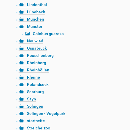
Lindenthal
Lünebach
München
Münster
Colobus guereza
Neuwied
Osnabrück
Reuschenberg
Rheinberg
Rheinböllen
Rheine
Rolandseck
Saarburg
Sayn
Solingen
Solingen - Vogelpark
startseite
Streichelzoo