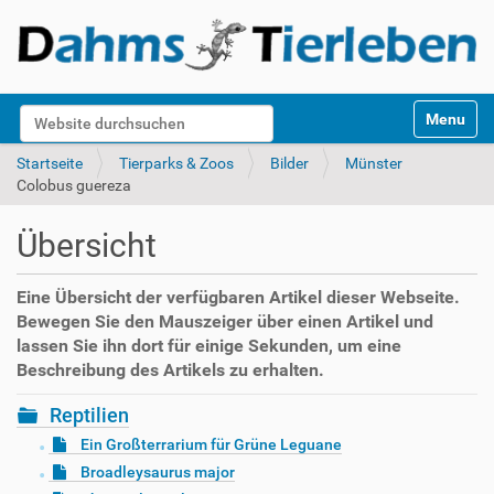
S
Website durchsuchen
Toggle na
e
k
Erweiterte Suche…
Startseite
Tierparks & Zoos
Bilder
Münster
t
Colobus guereza
i
o
Übersicht
n
e
n
Eine Übersicht der verfügbaren Artikel dieser Webseite.
Bewegen Sie den Mauszeiger über einen Artikel und
lassen Sie ihn dort für einige Sekunden, um eine
Beschreibung des Artikels zu erhalten.
Reptilien
Ein Großterrarium für Grüne Leguane
Broadleysaurus major