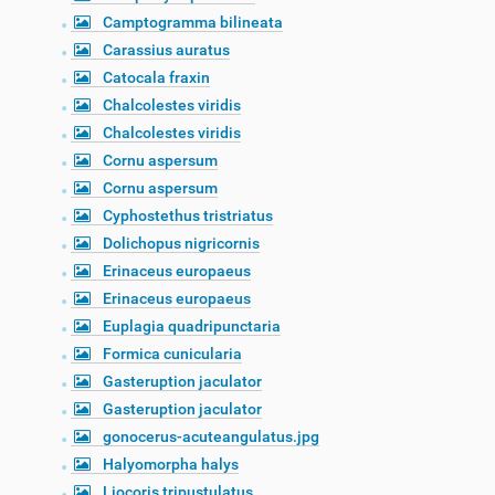
Camptogramma bilineata
Carassius auratus
Catocala fraxin
Chalcolestes viridis
Chalcolestes viridis
Cornu aspersum
Cornu aspersum
Cyphostethus tristriatus
Dolichopus nigricornis
Erinaceus europaeus
Erinaceus europaeus
Euplagia quadripunctaria
Formica cunicularia
Gasteruption jaculator
Gasteruption jaculator
gonocerus-acuteangulatus.jpg
Halyomorpha halys
Liocoris tripustulatus