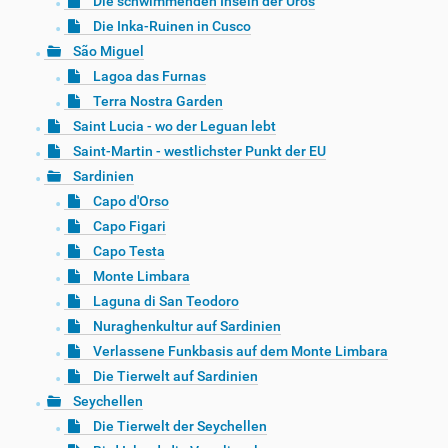
Die schwimmenden Inseln der Uros
Die Inka-Ruinen in Cusco
São Miguel
Lagoa das Furnas
Terra Nostra Garden
Saint Lucia - wo der Leguan lebt
Saint-Martin - westlichster Punkt der EU
Sardinien
Capo d'Orso
Capo Figari
Capo Testa
Monte Limbara
Laguna di San Teodoro
Nuraghenkultur auf Sardinien
Verlassene Funkbasis auf dem Monte Limbara
Die Tierwelt auf Sardinien
Seychellen
Die Tierwelt der Seychellen