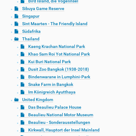
Bird Island, die Vogelinsel
Sibuya Game Reserve
Singapur
Sint Maarten - The Friendly Island
Südafrika
Thailand
Kaeng Krachan National Park
Khao Sam Roi Yot National Park
Kui Buri National Park
Dusit Zoo Bangkok (1938-2018)
Bindenwarane in Lumphini-Park
Snake Farm in Bangkok
Im Königreich Ayutthaya
United Kingdom
Das Beaulieu Palace House
Beaulieu National Motor Museum
Beaulieu - Sonderausstellungen
Kirkwall, Hauptort der Insel Mainland