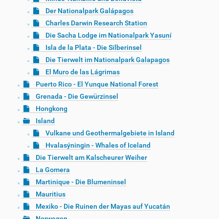
Der Nationalpark Galápagos
Charles Darwin Research Station
Die Sacha Lodge im Nationalpark Yasuní
Isla de la Plata - Die Silberinsel
Die Tierwelt im Nationalpark Galapagos
El Muro de las Lágrimas
Puerto Rico - El Yunque National Forest
Grenada - Die Gewürzinsel
Hongkong
Island
Vulkane und Geothermalgebiete in Island
Hvalasýningin - Whales of Iceland
Die Tierwelt am Kalscheurer Weiher
La Gomera
Martinique - Die Blumeninsel
Mauritius
Mexiko - Die Ruinen der Mayas auf Yucatán
Norwegen