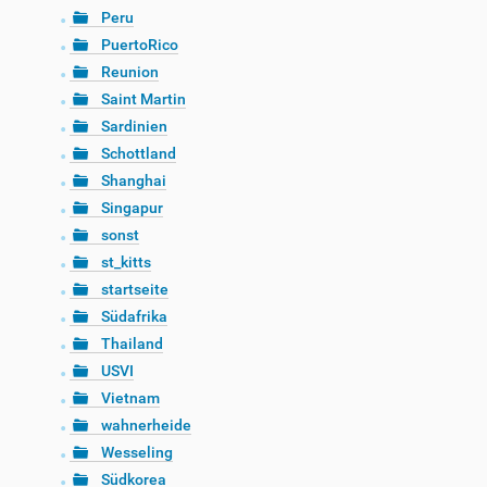
Peru
PuertoRico
Reunion
Saint Martin
Sardinien
Schottland
Shanghai
Singapur
sonst
st_kitts
startseite
Südafrika
Thailand
USVI
Vietnam
wahnerheide
Wesseling
Südkorea