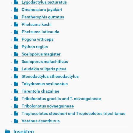
Lygodactylus picturatus
Omanosaura jayakari
Pantherophis guttatus
Phelsuma kochi
Phelsuma laticauda
Pogona vitticeps
Python regius
Sceloporus magister
Sceloporus malachiticus
Laudakia vulgaris picea
Stenodactylus sthenodactylus
Takydromus sexlineatus
Tarentola chazaliae
Tribolonotus gracilis und T. novaeguineae
Tribolonotus novaeguineae
Tropiocolotes steudneri und Tropiocolotes tripolitanus
Varanus acanthurus
Insekten