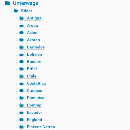
Unterwegs
Bilder
Antigua
Aruba
Asien
Azoren
Barbados
Bolivien
Bonaire
Brühl
Chile
CostaRica
Curaçao
Dominica
Domrep
Ecuador
England
Finkens Garten