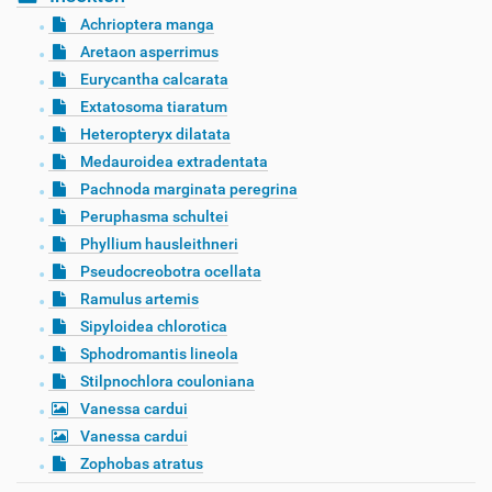
Achrioptera manga
Aretaon asperrimus
Eurycantha calcarata
Extatosoma tiaratum
Heteropteryx dilatata
Medauroidea extradentata
Pachnoda marginata peregrina
Peruphasma schultei
Phyllium hausleithneri
Pseudocreobotra ocellata
Ramulus artemis
Sipyloidea chlorotica
Sphodromantis lineola
Stilpnochlora couloniana
Vanessa cardui
Vanessa cardui
Zophobas atratus