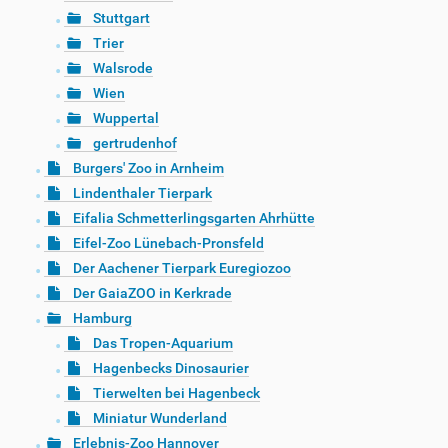
Stuttgart
Trier
Walsrode
Wien
Wuppertal
gertrudenhof
Burgers' Zoo in Arnheim
Lindenthaler Tierpark
Eifalia Schmetterlingsgarten Ahrhütte
Eifel-Zoo Lünebach-Pronsfeld
Der Aachener Tierpark Euregiozoo
Der GaiaZOO in Kerkrade
Hamburg
Das Tropen-Aquarium
Hagenbecks Dinosaurier
Tierwelten bei Hagenbeck
Miniatur Wunderland
Erlebnis-Zoo Hannover