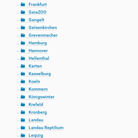
Frankfurt
GaiaZOO
Gangelt
Gelsenkirchen
Grevenmacher
Hamburg
Hannover
Hellenthal
Karten
Kasselburg
Koeln
Kommern
Königswinter
Krefeld
Kronberg
Landau
Landau Reptilium
Leipzig