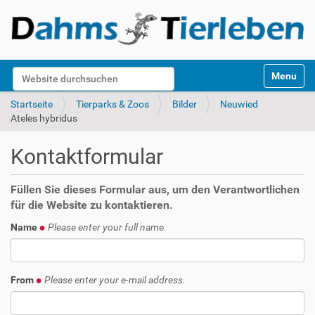
S
Website durchsuchen
Toggle na
e
k
Erweiterte Suche…
Startseite
Tierparks & Zoos
Bilder
Neuwied
t
Ateles hybridus
i
o
Kontaktformular
n
e
n
Füllen Sie dieses Formular aus, um den Verantwortlichen
für die Website zu kontaktieren.
Name
Please enter your full name.
From
Please enter your e-mail address.