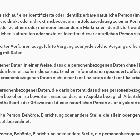
sich auf eine identifizierte oder identifizierbare natürliche Person (i
, die direkt oder indirekt, insbesondere mittels Zuordnung zu einer 
 oder zu einem oder mehreren besonderen Merkmalen identifiziert werd
ichen, kulturellen oder sozialen Identität dieser natürlichen Person sin
tisierter Verfahren ausgeführte Vorgang oder jede solche Vorgangsre
g mit Daten.
ner Daten in einer Weise, dass die personenbezogenen Daten ohne Hi
rden können, sofern diese zusätzlichen Informationen gesondert aufb
ersonenbezogenen Daten nicht einer identifizierten oder identifizier
ng personenbezogener Daten, die darin besteht, dass diese personenbe
son beziehen, zu bewerten, insbesondere um Aspekte bezüglich Arbeitsle
fenthaltsort oder Ortswechsel dieser natürlichen Person zu analysieren
ische Person, Behörde, Einrichtung oder andere Stelle, die allein oder 
et, bezeichnet.
e Person, Behörde, Einrichtung oder andere Stelle, die personenbezogen