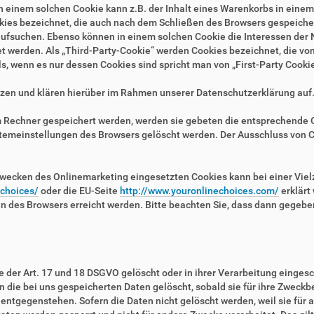
n einem solchen Cookie kann z.B. der Inhalt eines Warenkorbs in eine
kies bezeichnet, die auch nach dem Schließen des Browsers gespeichert
fsuchen. Ebenso können in einem solchen Cookie die Interessen der N
erden. Als „Third-Party-Cookie“ werden Cookies bezeichnet, die von 
, wenn es nur dessen Cookies sind spricht man von „First-Party Cookie
zen und klären hierüber im Rahmen unserer Datenschutzerklärung auf
em Rechner gespeichert werden, werden sie gebeten die entsprechende 
stemeinstellungen des Browsers gelöscht werden. Der Ausschluss von 
wecken des Onlinemarketing eingesetzten Cookies kann bei einer Vielza
/choices/
oder die EU-Seite
http://www.youronlinechoices.com/
erklärt
en des Browsers erreicht werden. Bitte beachten Sie, dass dann gegebe
der Art. 17 und 18 DSGVO gelöscht oder in ihrer Verarbeitung eingesc
die bei uns gespeicherten Daten gelöscht, sobald sie für ihre Zweckb
ntgegenstehen. Sofern die Daten nicht gelöscht werden, weil sie für a