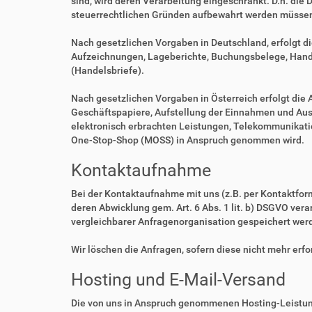
sind, wird deren Verarbeitung eingeschränkt. D.h. die 
steuerrechtlichen Gründen aufbewahrt werden müsse
Nach gesetzlichen Vorgaben in Deutschland, erfolgt d
Aufzeichnungen, Lageberichte, Buchungsbelege, Handel
(Handelsbriefe).
Nach gesetzlichen Vorgaben in Österreich erfolgt di
Geschäftspapiere, Aufstellung der Einnahmen und Aus
elektronisch erbrachten Leistungen, Telekommunikatio
One-Stop-Shop (MOSS) in Anspruch genommen wird.
Kontaktaufnahme
Bei der Kontaktaufnahme mit uns (z.B. per Kontaktfor
deren Abwicklung gem. Art. 6 Abs. 1 lit. b) DSGVO v
vergleichbarer Anfragenorganisation gespeichert wer
Wir löschen die Anfragen, sofern diese nicht mehr erfor
Hosting und E-Mail-Versand
Die von uns in Anspruch genommenen Hosting-Leistung