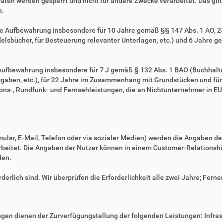
Daten werden gesperrt und nicht für andere Zwecke verarbeitet. Das gilt 
n.
ie Aufbewahrung insbesondere für 10 Jahre gemäß §§ 147 Abs. 1 AO, 257
sbücher, für Besteuerung relevanter Unterlagen, etc.) und 6 Jahre ge
e Aufbewahrung insbesondere für 7 J gemäß § 132 Abs. 1 BAO (Buchhal
gaben, etc.), für 22 Jahre im Zusammenhang mit Grundstücken und fü
ns-, Rundfunk- und Fernsehleistungen, die an Nichtunternehmer in EU-
mular, E-Mail, Telefon oder via sozialer Medien) werden die Angaben d
erarbeitet. Die Angaben der Nutzer können in einem Customer-Relatio
den.
derlich sind. Wir überprüfen die Erforderlichkeit alle zwei Jahre; Ferne
en dienen der Zurverfügungstellung der folgenden Leistungen: Infrast