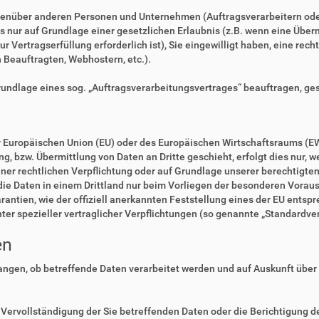
enüber anderen Personen und Unternehmen (Auftragsverarbeitern oder D
es nur auf Grundlage einer gesetzlichen Erlaubnis (z.B. wenn eine Überm
zur Vertragserfüllung erforderlich ist), Sie eingewilligt haben, eine rec
n Beauftragten, Webhostern, etc.).
Grundlage eines sog. „Auftragsverarbeitungsvertrages“ beauftragen, ge
der Europäischen Union (EU) oder des Europäischen Wirtschaftsraums (E
 bzw. Übermittlung von Daten an Dritte geschieht, erfolgt dies nur, we
einer rechtlichen Verpflichtung oder auf Grundlage unserer berechtigte
 die Daten in einem Drittland nur beim Vorliegen der besonderen Voraus
rantien, wie der offiziell anerkannten Feststellung eines der EU ents
nter spezieller vertraglicher Verpflichtungen (so genannte „Standardve
en
langen, ob betreffende Daten verarbeitet werden und auf Auskunft über
Vervollständigung der Sie betreffenden Daten oder die Berichtigung de