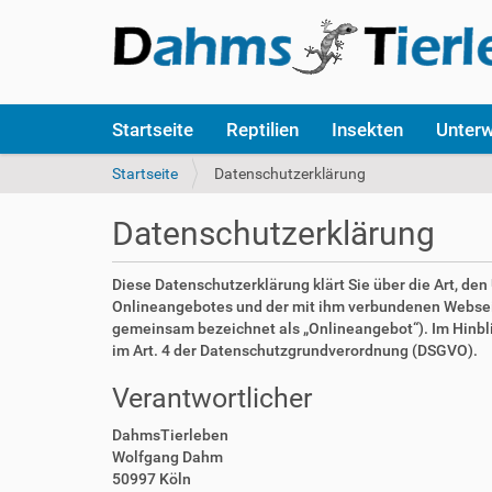
S
Startseite
Reptilien
Insekten
Unter
e
k
S
Startseite
Datenschutzerklärung
t
i
i
e
Datenschutzerklärung
o
s
n
i
e
n
Diese Datenschutzerklärung klärt Sie über die Art, d
n
d
Onlineangebotes und der mit ihm verbundenen Webseite
h
gemeinsam bezeichnet als „Onlineangebot“). Im Hinblick
i
im Art. 4 der Datenschutzgrundverordnung (DSGVO).
e
Verantwortlicher
r
:
DahmsTierleben
Wolfgang Dahm
50997 Köln