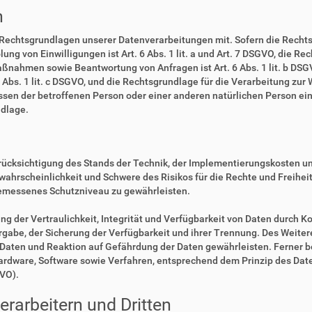
n
 Rechtsgrundlagen unserer Datenverarbeitungen mit. Sofern die Rechts
lung von Einwilligungen ist Art. 6 Abs. 1 lit. a und Art. 7 DSGVO, die R
ßnahmen sowie Beantwortung von Anfragen ist Art. 6 Abs. 1 lit. b DSGV
6 Abs. 1 lit. c DSGVO, und die Rechtsgrundlage für die Verarbeitung zur
eressen der betroffenen Person oder einer anderen natürlichen Person 
ndlage.
rücksichtigung des Stands der Technik, der Implementierungskosten u
swahrscheinlichkeit und Schwere des Risikos für die Rechte und Freihe
emessenes Schutzniveau zu gewährleisten.
der Vertraulichkeit, Integrität und Verfügbarkeit von Daten durch Ko
ergabe, der Sicherung der Verfügbarkeit und ihrer Trennung. Des Weiter
aten und Reaktion auf Gefährdung der Daten gewährleisten. Ferner b
Hardware, Software sowie Verfahren, entsprechend dem Prinzip des Da
GVO).
rarbeitern und Dritten