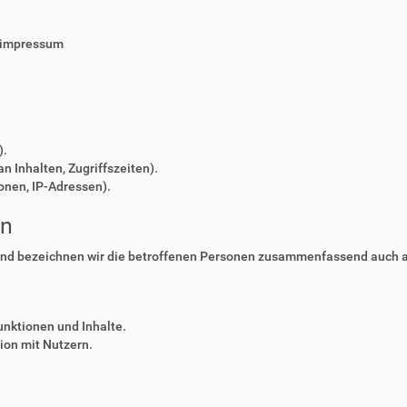
/impressum
).
n Inhalten, Zugriffszeiten).
onen, IP-Adressen).
en
nd bezeichnen wir die betroffenen Personen zusammenfassend auch al
unktionen und Inhalte.
on mit Nutzern.