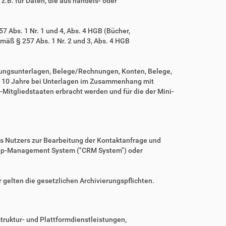
z.B. für Daten, die aus handels- oder
 Abs. 1 Nr. 1 und 4, Abs. 4 HGB (Bücher,
mäß § 257 Abs. 1 Nr. 2 und 3, Abs. 4 HGB
tungsunterlagen, Belege/Rechnungen, Konten, Belege,
r 10 Jahre bei Unterlagen im Zusammenhang mit
Mitgliedstaaten erbracht werden und für die der Mini-
es Nutzers zur Bearbeitung der Kontaktanfrage und
nship-Management System ("CRM System") oder
r gelten die gesetzlichen Archivierungspflichten.
ruktur- und Plattformdienstleistungen,