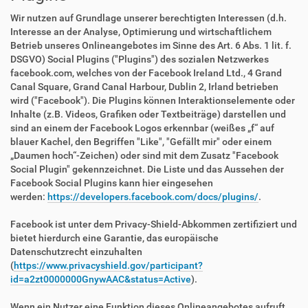
Wir nutzen auf Grundlage unserer berechtigten Interessen (d.h.
Interesse an der Analyse, Optimierung und wirtschaftlichem
Betrieb unseres Onlineangebotes im Sinne des Art. 6 Abs. 1 lit. f.
DSGVO) Social Plugins ("Plugins") des sozialen Netzwerkes
facebook.com, welches von der Facebook Ireland Ltd., 4 Grand
Canal Square, Grand Canal Harbour, Dublin 2, Irland betrieben
wird ("Facebook"). Die Plugins können Interaktionselemente oder
Inhalte (z.B. Videos, Grafiken oder Textbeiträge) darstellen und
sind an einem der Facebook Logos erkennbar (weißes „f“ auf
blauer Kachel, den Begriffen "Like", "Gefällt mir" oder einem
„Daumen hoch“-Zeichen) oder sind mit dem Zusatz "Facebook
Social Plugin" gekennzeichnet. Die Liste und das Aussehen der
Facebook Social Plugins kann hier eingesehen
werden:
https://developers.facebook.com/docs/plugins/
.
Facebook ist unter dem Privacy-Shield-Abkommen zertifiziert und
bietet hierdurch eine Garantie, das europäische
Datenschutzrecht einzuhalten
(
https://www.privacyshield.gov/participant?
id=a2zt0000000GnywAAC&status=Active
).
Wenn ein Nutzer eine Funktion dieses Onlineangebotes aufruft,