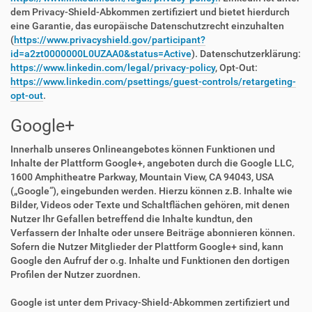
dem Privacy-Shield-Abkommen zertifiziert und bietet hierdurch
eine Garantie, das europäische Datenschutzrecht einzuhalten
(
https://www.privacyshield.gov/participant?
id=a2zt0000000L0UZAA0&status=Active
). Datenschutzerklärung:
https://www.linkedin.com/legal/privacy-policy
, Opt-Out:
https://www.linkedin.com/psettings/guest-controls/retargeting-
opt-out
.
Google+
Innerhalb unseres Onlineangebotes können Funktionen und
Inhalte der Plattform Google+, angeboten durch die Google LLC,
1600 Amphitheatre Parkway, Mountain View, CA 94043, USA
(„Google“), eingebunden werden. Hierzu können z.B. Inhalte wie
Bilder, Videos oder Texte und Schaltflächen gehören, mit denen
Nutzer Ihr Gefallen betreffend die Inhalte kundtun, den
Verfassern der Inhalte oder unsere Beiträge abonnieren können.
Sofern die Nutzer Mitglieder der Plattform Google+ sind, kann
Google den Aufruf der o.g. Inhalte und Funktionen den dortigen
Profilen der Nutzer zuordnen.
Google ist unter dem Privacy-Shield-Abkommen zertifiziert und