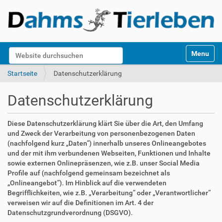
S
Website durchsuchen
Toggle na
e
k
Erweiterte Suche…
Startseite
Datenschutzerklärung
t
i
Datenschutzerklärung
o
n
e
Diese Datenschutzerklärung klärt Sie über die Art, den Umfang
n
und Zweck der Verarbeitung von personenbezogenen Daten
(nachfolgend kurz „Daten“) innerhalb unseres Onlineangebotes
und der mit ihm verbundenen Webseiten, Funktionen und Inhalte
sowie externen Onlinepräsenzen, wie z.B. unser Social Media
Profile auf (nachfolgend gemeinsam bezeichnet als
„Onlineangebot“). Im Hinblick auf die verwendeten
Begrifflichkeiten, wie z.B. „Verarbeitung“ oder „Verantwortlicher“
verweisen wir auf die Definitionen im Art. 4 der
Datenschutzgrundverordnung (DSGVO).