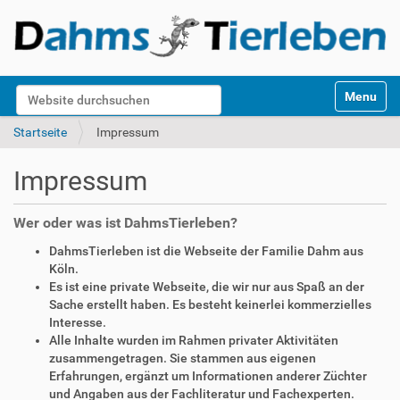
S
Website durchsuchen
Toggle na
e
k
Erweiterte Suche…
Startseite
Impressum
t
i
Impressum
o
n
e
Wer oder was ist DahmsTierleben?
n
DahmsTierleben ist die Webseite der Familie Dahm aus
Köln.
Es ist eine private Webseite, die wir nur aus Spaß an der
Sache erstellt haben. Es besteht keinerlei kommerzielles
Interesse.
Alle Inhalte wurden im Rahmen privater Aktivitäten
zusammengetragen. Sie stammen aus eigenen
Erfahrungen, ergänzt um Informationen anderer Züchter
und Angaben aus der Fachliteratur und Fachexperten.