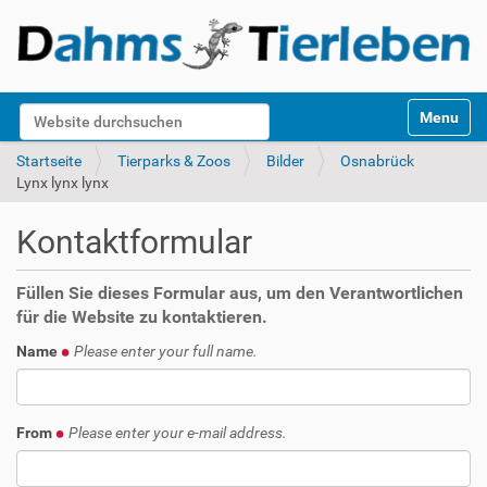
S
Website durchsuchen
Toggle na
e
k
Erweiterte Suche…
Startseite
Tierparks & Zoos
Bilder
Osnabrück
t
Lynx lynx lynx
i
o
Kontaktformular
n
e
n
Füllen Sie dieses Formular aus, um den Verantwortlichen
für die Website zu kontaktieren.
Name
Please enter your full name.
From
Please enter your e-mail address.