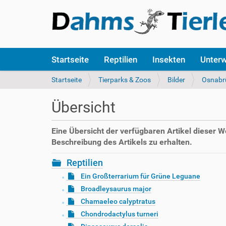
S
Startseite
Reptilien
Insekten
Unter
e
k
S
Startseite
Tierparks & Zoos
Bilder
Osnabr
t
i
i
e
Übersicht
o
s
n
i
e
n
Eine Übersicht der verfügbaren Artikel dieser 
n
d
Beschreibung des Artikels zu erhalten.
h
i
Reptilien
e
Ein Großterrarium für Grüne Leguane
r
Broadleysaurus major
:
Chamaeleo calyptratus
Chondrodactylus turneri