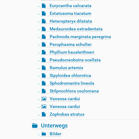
Eurycantha calcarata
Extatosoma tiaratum
Heteropteryx dilatata
Medauroidea extradentata
Pachnoda marginata peregrina
Peruphasma schultei
Phyllium hausleithneri
Pseudocreobotra ocellata
Ramulus artemis
Sipyloidea chlorotica
Sphodromantis lineola
Stilpnochlora couloniana
Vanessa cardui
Vanessa cardui
Zophobas atratus
Unterwegs
Bilder