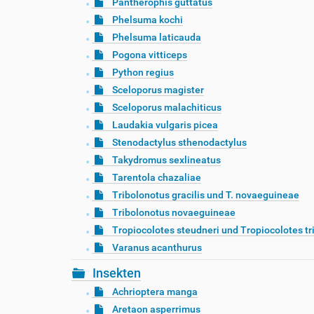
Pantherophis guttatus
Phelsuma kochi
Phelsuma laticauda
Pogona vitticeps
Python regius
Sceloporus magister
Sceloporus malachiticus
Laudakia vulgaris picea
Stenodactylus sthenodactylus
Takydromus sexlineatus
Tarentola chazaliae
Tribolonotus gracilis und T. novaeguineae
Tribolonotus novaeguineae
Tropiocolotes steudneri und Tropiocolotes tr
Varanus acanthurus
Insekten
Achrioptera manga
Aretaon asperrimus