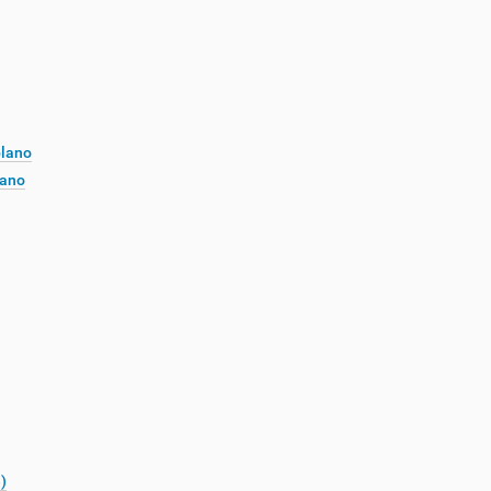
plano
lano
)