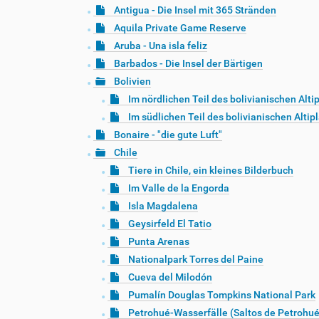
Antigua - Die Insel mit 365 Stränden
Aquila Private Game Reserve
Aruba - Una isla feliz
Barbados - Die Insel der Bärtigen
Bolivien
Im nördlichen Teil des bolivianischen Alti
Im südlichen Teil des bolivianischen Altip
Bonaire - "die gute Luft"
Chile
Tiere in Chile, ein kleines Bilderbuch
Im Valle de la Engorda
Isla Magdalena
Geysirfeld El Tatio
Punta Arenas
Nationalpark Torres del Paine
Cueva del Milodón
Pumalín Douglas Tompkins National Park
Petrohué-Wasserfälle (Saltos de Petrohué