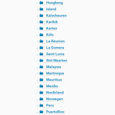
Hongkong
Island
Kalscheuren
Karibik
Karten
Köln
La Réunion
La Gomera
Saint Lucia
Sint Maarten
Malaysia
Martinique
Mauritius
Mexiko
Nordirland
Norwegen
Peru
PuertoRico