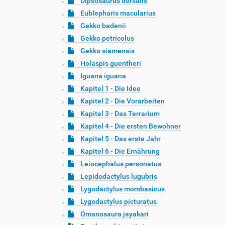
Dipsosaurus dorsalis
Eublepharis macularius
Gekko badenii
Gekko petricolus
Gekko siamensis
Holaspis guentheri
Iguana iguana
Kapitel 1 - Die Idee
Kapitel 2 - Die Vorarbeiten
Kapitel 3 - Das Terrarium
Kapitel 4 - Die ersten Bewohner
Kapitel 5 - Das erste Jahr
Kapitel 6 - Die Ernährung
Leiocephalus personatus
Lepidodactylus lugubris
Lygodactylus mombasicus
Lygodactylus picturatus
Omanosaura jayakari