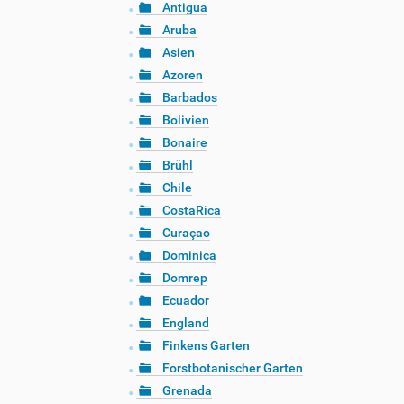
Antigua
Aruba
Asien
Azoren
Barbados
Bolivien
Bonaire
Brühl
Chile
CostaRica
Curaçao
Dominica
Domrep
Ecuador
England
Finkens Garten
Forstbotanischer Garten
Grenada