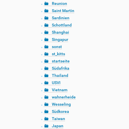
Reunion
Saint Martin
Sardinien
Schottland
Shanghai
Singapur
sonst
st_kitts
startseite
Südafrika
Thailand
USVI
Vietnam
wahnerheide
Wesseling
Südkorea
Taiwan
Japan