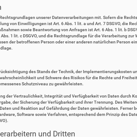
n
 Rechtsgrundlagen unserer Datenverarbeitungen mit. Sofern die Rechts
lung von Einwilligungen ist Art. 6 Abs. 1 lit. a und Art. 7 DSGVO, die R
ßnahmen sowie Beantwortung von Anfragen ist Art. 6 Abs. 1 lit. b DSGV
6 Abs. 1 lit. c DSGVO, und die Rechtsgrundlage für die Verarbeitung zur
eressen der betroffenen Person oder einer anderen natürlichen Person 
ndlage.
rücksichtigung des Stands der Technik, der Implementierungskosten u
swahrscheinlichkeit und Schwere des Risikos für die Rechte und Freihe
emessenes Schutzniveau zu gewährleisten.
der Vertraulichkeit, Integrität und Verfügbarkeit von Daten durch Ko
ergabe, der Sicherung der Verfügbarkeit und ihrer Trennung. Des Weiter
aten und Reaktion auf Gefährdung der Daten gewährleisten. Ferner b
Hardware, Software sowie Verfahren, entsprechend dem Prinzip des Da
GVO).
rarbeitern und Dritten