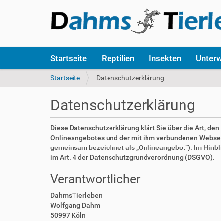
S
Startseite
Reptilien
Insekten
Unter
e
k
S
Startseite
Datenschutzerklärung
t
i
i
e
Datenschutzerklärung
o
s
n
i
e
n
Diese Datenschutzerklärung klärt Sie über die Art, d
n
d
Onlineangebotes und der mit ihm verbundenen Webseite
h
gemeinsam bezeichnet als „Onlineangebot“). Im Hinblick
i
im Art. 4 der Datenschutzgrundverordnung (DSGVO).
e
Verantwortlicher
r
:
DahmsTierleben
Wolfgang Dahm
50997 Köln