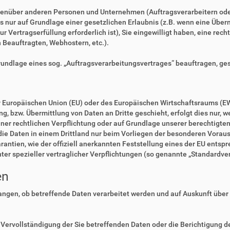
enüber anderen Personen und Unternehmen (Auftragsverarbeitern oder D
es nur auf Grundlage einer gesetzlichen Erlaubnis (z.B. wenn eine Überm
zur Vertragserfüllung erforderlich ist), Sie eingewilligt haben, eine rec
n Beauftragten, Webhostern, etc.).
Grundlage eines sog. „Auftragsverarbeitungsvertrages“ beauftragen, ge
der Europäischen Union (EU) oder des Europäischen Wirtschaftsraums (E
 bzw. Übermittlung von Daten an Dritte geschieht, erfolgt dies nur, we
einer rechtlichen Verpflichtung oder auf Grundlage unserer berechtigte
 die Daten in einem Drittland nur beim Vorliegen der besonderen Voraus
rantien, wie der offiziell anerkannten Feststellung eines der EU ents
nter spezieller vertraglicher Verpflichtungen (so genannte „Standardve
en
langen, ob betreffende Daten verarbeitet werden und auf Auskunft über
Vervollständigung der Sie betreffenden Daten oder die Berichtigung de