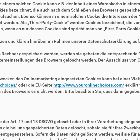
n einem solchen Cookie kann z.B. der Inhalt eines Warenkorbs in eine
kies bezeichnet, die auch nach dem Schließen des Browsers gespeichert
fsuchen. Ebenso können in einem solchen Cookie die Interessen der N
erden. Als „Third-Party-Cookie“ werden Cookies bezeichnet, die von 
, wenn es nur dessen Cookies sind spricht man von „First-Party Cookie
zen und klären hierüber im Rahmen unserer Datenschutzerklärung auf
em Rechner gespeichert werden, werden sie gebeten die entsprechende 
stemeinstellungen des Browsers gelöscht werden. Der Ausschluss von 
wecken des Onlinemarketing eingesetzten Cookies kann bei einer Vielza
/choices/
oder die EU-Seite
http://www.youronlinechoices.com/
erklärt
en des Browsers erreicht werden. Bitte beachten Sie, dass dann gegebe
der Art. 17 und 18 DSGVO gelöscht oder in ihrer Verarbeitung eingesc
die bei uns gespeicherten Daten gelöscht, sobald sie für ihre Zweckb
ntgegenstehen. Sofern die Daten nicht gelöscht werden, weil sie für a