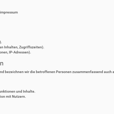
/impressum
).
n Inhalten, Zugriffszeiten).
onen, IP-Adressen).
en
nd bezeichnen wir die betroffenen Personen zusammenfassend auch al
unktionen und Inhalte.
on mit Nutzern.