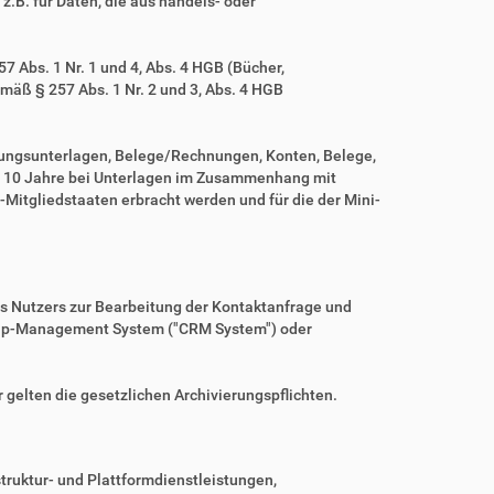
z.B. für Daten, die aus handels- oder
 Abs. 1 Nr. 1 und 4, Abs. 4 HGB (Bücher,
mäß § 257 Abs. 1 Nr. 2 und 3, Abs. 4 HGB
tungsunterlagen, Belege/Rechnungen, Konten, Belege,
r 10 Jahre bei Unterlagen im Zusammenhang mit
Mitgliedstaaten erbracht werden und für die der Mini-
es Nutzers zur Bearbeitung der Kontaktanfrage und
nship-Management System ("CRM System") oder
r gelten die gesetzlichen Archivierungspflichten.
ruktur- und Plattformdienstleistungen,