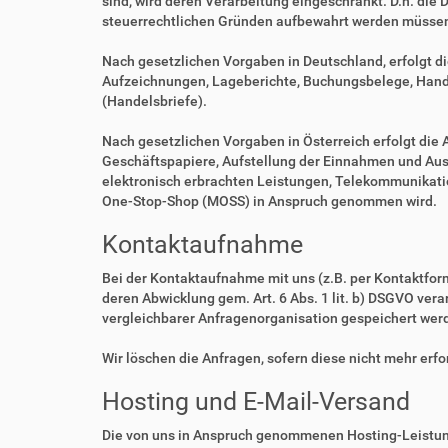
sind, wird deren Verarbeitung eingeschränkt. D.h. die 
steuerrechtlichen Gründen aufbewahrt werden müsse
Nach gesetzlichen Vorgaben in Deutschland, erfolgt d
Aufzeichnungen, Lageberichte, Buchungsbelege, Handel
(Handelsbriefe).
Nach gesetzlichen Vorgaben in Österreich erfolgt di
Geschäftspapiere, Aufstellung der Einnahmen und Aus
elektronisch erbrachten Leistungen, Telekommunikatio
One-Stop-Shop (MOSS) in Anspruch genommen wird.
Kontaktaufnahme
Bei der Kontaktaufnahme mit uns (z.B. per Kontaktfor
deren Abwicklung gem. Art. 6 Abs. 1 lit. b) DSGVO v
vergleichbarer Anfragenorganisation gespeichert wer
Wir löschen die Anfragen, sofern diese nicht mehr erfor
Hosting und E-Mail-Versand
Die von uns in Anspruch genommenen Hosting-Leistung