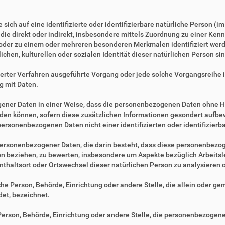
sich auf eine identifizierte oder identifizierbare natürliche Person (i
, die direkt oder indirekt, insbesondere mittels Zuordnung zu einer 
 oder zu einem oder mehreren besonderen Merkmalen identifiziert werd
ichen, kulturellen oder sozialen Identität dieser natürlichen Person sin
tisierter Verfahren ausgeführte Vorgang oder jede solche Vorgangsre
g mit Daten.
ner Daten in einer Weise, dass die personenbezogenen Daten ohne Hi
rden können, sofern diese zusätzlichen Informationen gesondert aufb
ersonenbezogenen Daten nicht einer identifizierten oder identifizier
ng personenbezogener Daten, die darin besteht, dass diese personenbe
son beziehen, zu bewerten, insbesondere um Aspekte bezüglich Arbeitsle
fenthaltsort oder Ortswechsel dieser natürlichen Person zu analysieren
ische Person, Behörde, Einrichtung oder andere Stelle, die allein oder 
et, bezeichnet.
e Person, Behörde, Einrichtung oder andere Stelle, die personenbezogen