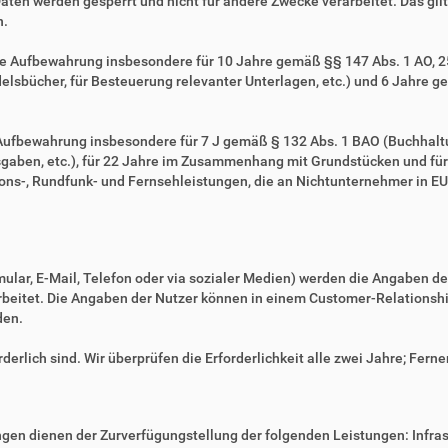
Daten werden gesperrt und nicht für andere Zwecke verarbeitet. Das gilt 
n.
ie Aufbewahrung insbesondere für 10 Jahre gemäß §§ 147 Abs. 1 AO, 257
sbücher, für Besteuerung relevanter Unterlagen, etc.) und 6 Jahre ge
e Aufbewahrung insbesondere für 7 J gemäß § 132 Abs. 1 BAO (Buchhal
gaben, etc.), für 22 Jahre im Zusammenhang mit Grundstücken und fü
ns-, Rundfunk- und Fernsehleistungen, die an Nichtunternehmer in EU-
mular, E-Mail, Telefon oder via sozialer Medien) werden die Angaben d
erarbeitet. Die Angaben der Nutzer können in einem Customer-Relatio
den.
derlich sind. Wir überprüfen die Erforderlichkeit alle zwei Jahre; Ferne
en dienen der Zurverfügungstellung der folgenden Leistungen: Infrast