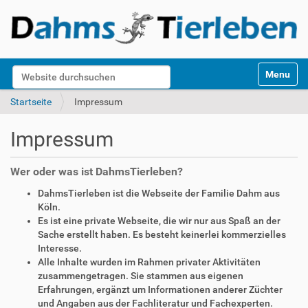
S
Website durchsuchen
Toggle na
e
k
Erweiterte Suche…
Startseite
Impressum
t
i
Impressum
o
n
e
Wer oder was ist DahmsTierleben?
n
DahmsTierleben ist die Webseite der Familie Dahm aus
Köln.
Es ist eine private Webseite, die wir nur aus Spaß an der
Sache erstellt haben. Es besteht keinerlei kommerzielles
Interesse.
Alle Inhalte wurden im Rahmen privater Aktivitäten
zusammengetragen. Sie stammen aus eigenen
Erfahrungen, ergänzt um Informationen anderer Züchter
und Angaben aus der Fachliteratur und Fachexperten.