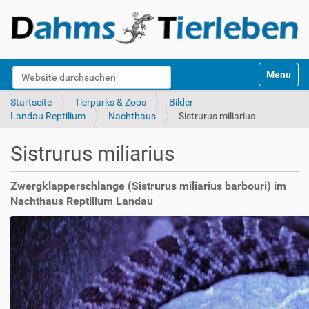
S
Website durchsuchen
Toggle na
e
k
Erweiterte Suche…
Startseite
Tierparks & Zoos
Bilder
t
Landau Reptilium
Nachthaus
Sistrurus miliarius
i
o
Sistrurus miliarius
n
e
n
Zwergklapperschlange (Sistrurus miliarius barbouri) im
Nachthaus Reptilium Landau