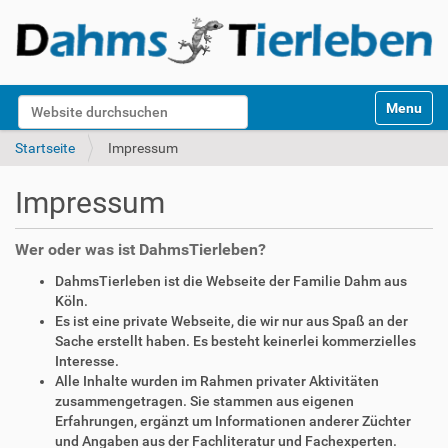
S
Website durchsuchen
Toggle na
e
k
Erweiterte Suche…
Startseite
Impressum
t
i
Impressum
o
n
e
Wer oder was ist DahmsTierleben?
n
DahmsTierleben ist die Webseite der Familie Dahm aus
Köln.
Es ist eine private Webseite, die wir nur aus Spaß an der
Sache erstellt haben. Es besteht keinerlei kommerzielles
Interesse.
Alle Inhalte wurden im Rahmen privater Aktivitäten
zusammengetragen. Sie stammen aus eigenen
Erfahrungen, ergänzt um Informationen anderer Züchter
und Angaben aus der Fachliteratur und Fachexperten.