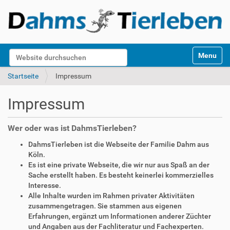
S
Website durchsuchen
Toggle na
e
k
Erweiterte Suche…
Startseite
Impressum
t
i
Impressum
o
n
e
Wer oder was ist DahmsTierleben?
n
DahmsTierleben ist die Webseite der Familie Dahm aus
Köln.
Es ist eine private Webseite, die wir nur aus Spaß an der
Sache erstellt haben. Es besteht keinerlei kommerzielles
Interesse.
Alle Inhalte wurden im Rahmen privater Aktivitäten
zusammengetragen. Sie stammen aus eigenen
Erfahrungen, ergänzt um Informationen anderer Züchter
und Angaben aus der Fachliteratur und Fachexperten.