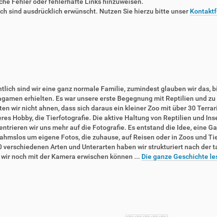
liche Fehler oder fehlerhafte Links hinzuweisen.
 sind ausdrücklich erwünscht. Nutzen Sie hierzu bitte unser
Kontaktf
tlich sind wir eine ganz normale Familie, zumindest glauben wir das, b
agamen erhielten. Es war unsere erste Begegnung mit Reptilien und zu 
en wir nicht ahnen, dass sich daraus ein kleiner Zoo mit über 30 Terra
res Hobby, die Tierfotografie. Die aktive Haltung von Reptilien und In
ntrieren wir uns mehr auf die Fotografie. Es entstand die Idee, eine Ga
ahmslos um eigene Fotos, die zuhause, auf Reisen oder in Zoos und T
0 verschiedenen Arten und Unterarten haben wir strukturiert nach der 
e wir noch mit der Kamera erwischen können ...
Die ganze Geschichte le