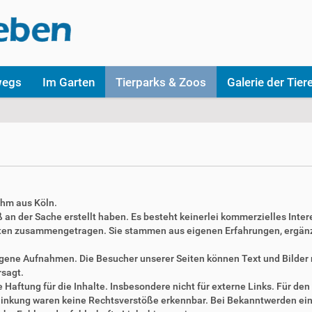
wegs
Im Garten
Tierparks & Zoos
Galerie der Tier
ahm aus Köln.
aß an der Sache erstellt haben. Es besteht keinerlei kommerzielles Inter
täten zusammengetragen. Sie stammen aus eigenen Erfahrungen, ergän
 eigene Aufnahmen. Die Besucher unserer Seiten können Text und Bilde
rsagt.
Haftung für die Inhalte. Insbesondere nicht für externe Links. Für den 
erlinkung waren keine Rechtsverstöße erkennbar. Bei Bekanntwerden ei