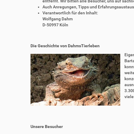
entfernt. Wir bitten alle Besucher, uns auf sach
Auch Anregungen, Tipps und Erfahrungsaustausch
Verantwortlich für den Inhalt:
Wolfgang Dahm
D-50997 Köln
Die Geschichte von DahmsTierleben
Eigen
Bart
konnt
weite
konze
ausn
3.30
viel
Unsere Besucher