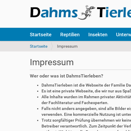
S
Startseite
Reptilien
Insekten
Unter
e
k
S
Startseite
Impressum
t
i
i
e
Impressum
o
s
n
i
e
n
Wer oder was ist DahmsTierleben?
n
d
DahmsTierleben ist die Webseite der Familie D
h
Es ist eine private Webseite, die wir nur aus Sp
i
Alle Inhalte wurden im Rahmen privater Aktivi
e
der Fachliteratur und Fachexperten.
r
Falls nicht anders angegeben, sind alle Bilder
:
verwenden. Eine kommerzielle Nutzung ist unte
Trotz sorgfältiger Prüfung übernehmen wir keine 
Betreiber verantwortlich. Zum Zeitpunkt der V