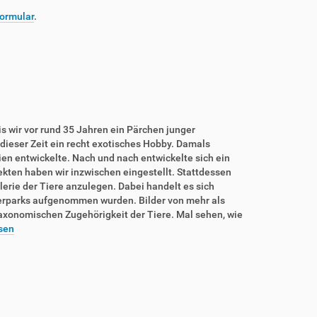
ormular
.
is wir vor rund 35 Jahren ein Pärchen junger
dieser Zeit ein recht exotisches Hobby. Damals
rien entwickelte. Nach und nach entwickelte sich ein
sekten haben wir inzwischen eingestellt. Stattdessen
lerie der Tiere anzulegen. Dabei handelt es sich
ierparks aufgenommen wurden. Bilder von mehr als
taxonomischen Zugehörigkeit der Tiere. Mal sehen, wie
sen