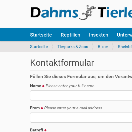
S
Startseite
Reptilien
Insekten
Unter
e
k
S
Startseite
Tierparks & Zoos
Bilder
Rheinbö
t
i
i
e
Kontaktformular
o
s
n
i
e
n
Füllen Sie dieses Formular aus, um den Verantwo
n
d
Name
Please enter your full name.
h
i
e
r
From
Please enter your e-mail address.
:
Betreff