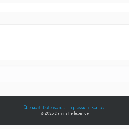
Übersicht
|
Datenschutz
|
Impressum
|
Kontakt
©
2026
DahmsTierleben.de