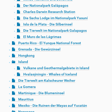
Der Nationalpark Galápagos
Charles Darwin Research Station
Die Sacha Lodge im Nationalpark Yasuní
Isla de la Plata - Die Silberinsel
Die Tierwelt im Nationalpark Galapagos
El Muro de las Lágrimas
Puerto Rico - El Yunque National Forest
Grenada - Die Gewürzinsel
Hongkong
Island
Vulkane und Geothermalgebiete in Island
Hvalasýningin - Whales of Iceland
Die Tierwelt am Kalscheurer Weiher
La Gomera
Martinique - Die Blumeninsel
Mauritius
Mexiko - Die Ruinen der Mayas auf Yucatán
Norwegen