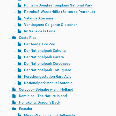
Pumalín Douglas Tompkins National Park
Petrohué-Wasserfälle (Saltos de Petrohué)
Salar de Atacama
Ventisquero Colgante Gletscher
Im Valle de la Luna
Costa Rica
Der Arenal Eco Zoo
Der Nationalpark Cahuita
Der Nationalpark Carara
Der Nationalpark Corcovado
Der Nationalpark Tortuguero
Forschungsstation Rara Avis
Nationalpark Manuel Antonio
Curaçao - Beinahe wie in Holland
Dominica - The Nature Island
Hongkong: Dragon’s Back
Ecuador
Mindo-Nambillo und Bellavista