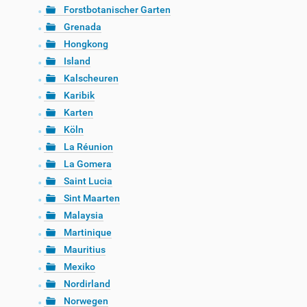
Forstbotanischer Garten
Grenada
Hongkong
Island
Kalscheuren
Karibik
Karten
Köln
La Réunion
La Gomera
Saint Lucia
Sint Maarten
Malaysia
Martinique
Mauritius
Mexiko
Nordirland
Norwegen