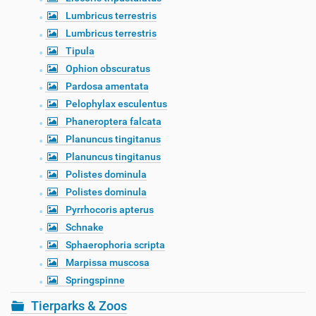
Lumbricus terrestris
Lumbricus terrestris
Tipula
Ophion obscuratus
Pardosa amentata
Pelophylax esculentus
Phaneroptera falcata
Planuncus tingitanus
Planuncus tingitanus
Polistes dominula
Polistes dominula
Pyrrhocoris apterus
Schnake
Sphaerophoria scripta
Marpissa muscosa
Springspinne
Tierparks & Zoos