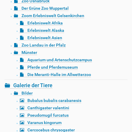
Zoo Osnabrück
Der Grüne Zoo Wuppertal
Zoom Erlebniswelt Gelsenkirchen
Erlebniswelt Afrika
Erlebniswelt Alaska
Erlebniswelt Asien
Zoo Landau in der Pfalz
Münster
Aquarium und Artenschutzcampus
Pferde und Pferdemuseum
Die Meranti-Halle im Allwetterzoo
Galerie der Tiere
Bilder
Bubalus bubalis carabanesis
Canthigaster valentini
Pseudomugil furcatus
Varanus kingorum
Cercocebus chrysogaster