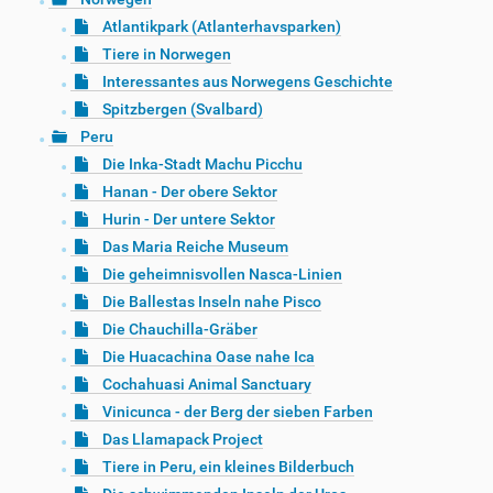
Atlantikpark (Atlanterhavsparken)
Tiere in Norwegen
Interessantes aus Norwegens Geschichte
Spitzbergen (Svalbard)
Peru
Die Inka-Stadt Machu Picchu
Hanan - Der obere Sektor
Hurin - Der untere Sektor
Das Maria Reiche Museum
Die geheimnisvollen Nasca-Linien
Die Ballestas Inseln nahe Pisco
Die Chauchilla-Gräber
Die Huacachina Oase nahe Ica
Cochahuasi Animal Sanctuary
Vinicunca - der Berg der sieben Farben
Das Llamapack Project
Tiere in Peru, ein kleines Bilderbuch