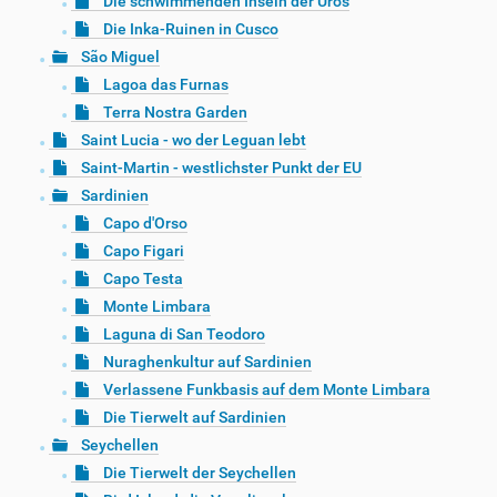
Die schwimmenden Inseln der Uros
Die Inka-Ruinen in Cusco
São Miguel
Lagoa das Furnas
Terra Nostra Garden
Saint Lucia - wo der Leguan lebt
Saint-Martin - westlichster Punkt der EU
Sardinien
Capo d'Orso
Capo Figari
Capo Testa
Monte Limbara
Laguna di San Teodoro
Nuraghenkultur auf Sardinien
Verlassene Funkbasis auf dem Monte Limbara
Die Tierwelt auf Sardinien
Seychellen
Die Tierwelt der Seychellen