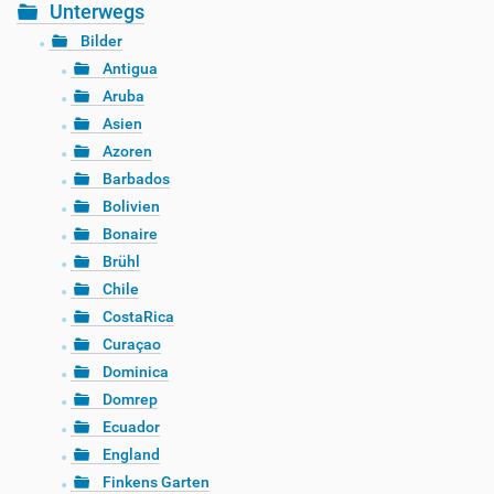
Unterwegs
Bilder
Antigua
Aruba
Asien
Azoren
Barbados
Bolivien
Bonaire
Brühl
Chile
CostaRica
Curaçao
Dominica
Domrep
Ecuador
England
Finkens Garten