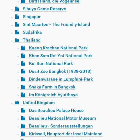
Bird Island, die Vogelinsel
Sibuya Game Reserve
Singapur
Sint Maarten - The Friendly Island
Südafrika
Thailand
Kaeng Krachan National Park
Khao Sam Roi Yot National Park
Kui Buri National Park
Dusit Zoo Bangkok (1938-2018)
Bindenwarane in Lumphini-Park
Snake Farm in Bangkok
Im Königreich Ayutthaya
United Kingdom
Das Beaulieu Palace House
Beaulieu National Motor Museum
Beaulieu - Sonderausstellungen
Kirkwall, Hauptort der Insel Mainland