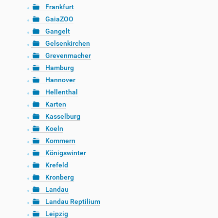
Frankfurt
GaiaZOO
Gangelt
Gelsenkirchen
Grevenmacher
Hamburg
Hannover
Hellenthal
Karten
Kasselburg
Koeln
Kommern
Königswinter
Krefeld
Kronberg
Landau
Landau Reptilium
Leipzig