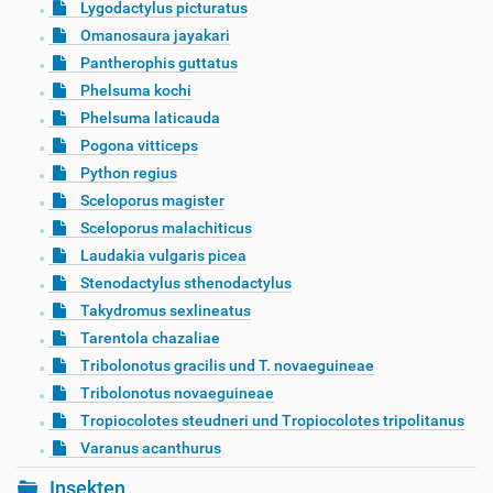
Lygodactylus picturatus
Omanosaura jayakari
Pantherophis guttatus
Phelsuma kochi
Phelsuma laticauda
Pogona vitticeps
Python regius
Sceloporus magister
Sceloporus malachiticus
Laudakia vulgaris picea
Stenodactylus sthenodactylus
Takydromus sexlineatus
Tarentola chazaliae
Tribolonotus gracilis und T. novaeguineae
Tribolonotus novaeguineae
Tropiocolotes steudneri und Tropiocolotes tripolitanus
Varanus acanthurus
Insekten