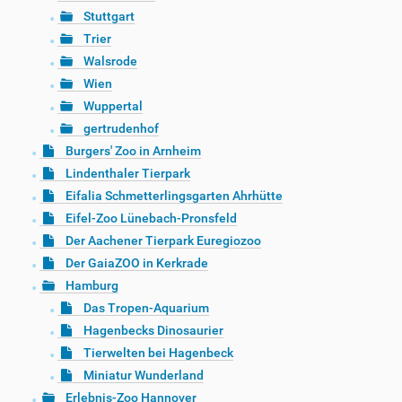
Stuttgart
Trier
Walsrode
Wien
Wuppertal
gertrudenhof
Burgers' Zoo in Arnheim
Lindenthaler Tierpark
Eifalia Schmetterlingsgarten Ahrhütte
Eifel-Zoo Lünebach-Pronsfeld
Der Aachener Tierpark Euregiozoo
Der GaiaZOO in Kerkrade
Hamburg
Das Tropen-Aquarium
Hagenbecks Dinosaurier
Tierwelten bei Hagenbeck
Miniatur Wunderland
Erlebnis-Zoo Hannover