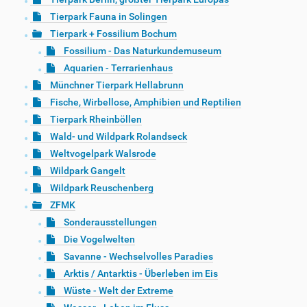
Tierpark Fauna in Solingen
Tierpark + Fossilium Bochum
Fossilium - Das Naturkundemuseum
Aquarien - Terrarienhaus
Münchner Tierpark Hellabrunn
Fische, Wirbellose, Amphibien und Reptilien
Tierpark Rheinböllen
Wald- und Wildpark Rolandseck
Weltvogelpark Walsrode
Wildpark Gangelt
Wildpark Reuschenberg
ZFMK
Sonderausstellungen
Die Vogelwelten
Savanne - Wechselvolles Paradies
Arktis / Antarktis - Überleben im Eis
Wüste - Welt der Extreme