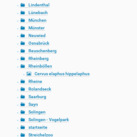
Lindenthal
Lünebach
München
Münster
Neuwied
Osnabrück
Reuschenberg
Rheinberg
Rheinböllen
Cervus elaphus hippelaphus
Rheine
Rolandseck
Saarburg
Sayn
Solingen
Solingen - Vogelpark
startseite
Streichelzoo