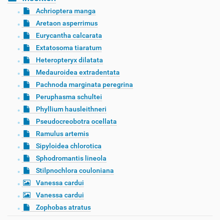
Achrioptera manga
Aretaon asperrimus
Eurycantha calcarata
Extatosoma tiaratum
Heteropteryx dilatata
Medauroidea extradentata
Pachnoda marginata peregrina
Peruphasma schultei
Phyllium hausleithneri
Pseudocreobotra ocellata
Ramulus artemis
Sipyloidea chlorotica
Sphodromantis lineola
Stilpnochlora couloniana
Vanessa cardui
Vanessa cardui
Zophobas atratus