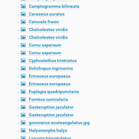
Camptogramma bilineata
Carassius auratus
Catocala fraxin
Chalcolestes viridis
Chalcolestes viridis
Cornu aspersum
Cornu aspersum
Cyphostethus tristriatus
Dolichopus nigricornis
Erinaceus europaeus
Erinaceus europaeus
Euplagia quadripunctaria
Formica cunicularia
Gasteruption jaculator
Gasteruption jaculator
gonocerus-acuteangulatus.jpg
Halyomorpha halys
Liocoris tripustulatus