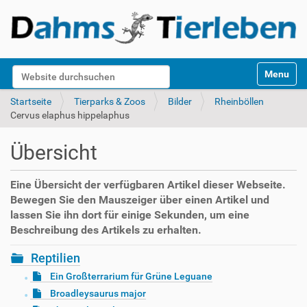
S
Website durchsuchen
Toggle na
e
k
Erweiterte Suche…
Startseite
Tierparks & Zoos
Bilder
Rheinböllen
t
Cervus elaphus hippelaphus
i
o
Übersicht
n
e
n
Eine Übersicht der verfügbaren Artikel dieser Webseite.
Bewegen Sie den Mauszeiger über einen Artikel und
lassen Sie ihn dort für einige Sekunden, um eine
Beschreibung des Artikels zu erhalten.
Reptilien
Ein Großterrarium für Grüne Leguane
Broadleysaurus major