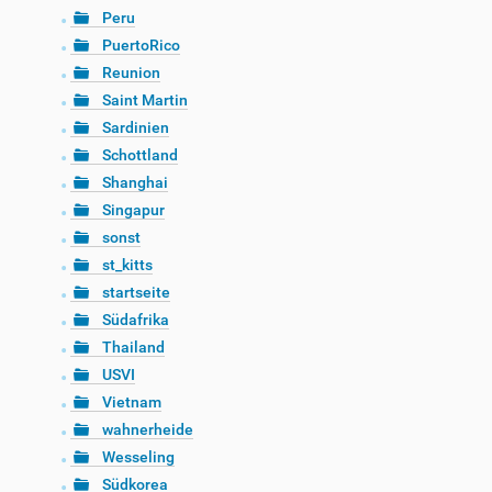
Peru
PuertoRico
Reunion
Saint Martin
Sardinien
Schottland
Shanghai
Singapur
sonst
st_kitts
startseite
Südafrika
Thailand
USVI
Vietnam
wahnerheide
Wesseling
Südkorea