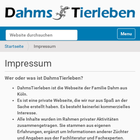
S
Website durchsuchen
Toggle na
e
k
Erweiterte Suche…
Startseite
Impressum
t
i
Impressum
o
n
e
Wer oder was ist DahmsTierleben?
n
DahmsTierleben ist die Webseite der Familie Dahm aus
Köln.
Es ist eine private Webseite, die wir nur aus Spaß an der
Sache erstellt haben. Es besteht keinerlei kommerzielles
Interesse.
Alle Inhalte wurden im Rahmen privater Aktivitäten
zusammengetragen. Sie stammen aus eigenen
Erfahrungen, ergänzt um Informationen anderer Züchter
und Angaben aus der Fachliteratur und Fachexperten.