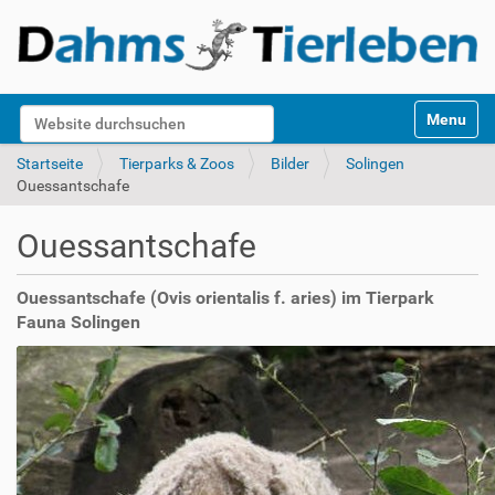
S
Website durchsuchen
Toggle na
e
k
Erweiterte Suche…
Startseite
Tierparks & Zoos
Bilder
Solingen
t
Ouessantschafe
i
o
Ouessantschafe
n
e
n
Ouessantschafe (Ovis orientalis f. aries) im Tierpark
Fauna Solingen