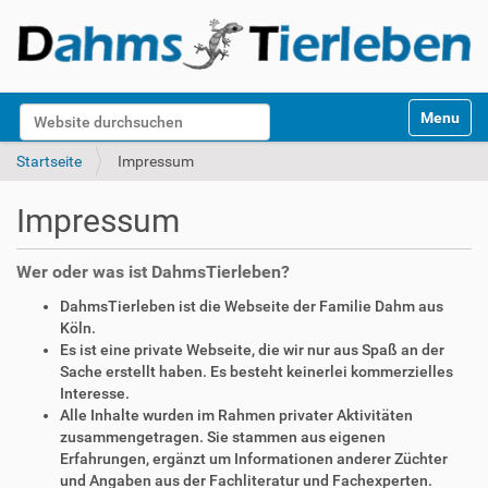
S
Website durchsuchen
Toggle na
e
k
Erweiterte Suche…
Startseite
Impressum
t
i
Impressum
o
n
e
Wer oder was ist DahmsTierleben?
n
DahmsTierleben ist die Webseite der Familie Dahm aus
Köln.
Es ist eine private Webseite, die wir nur aus Spaß an der
Sache erstellt haben. Es besteht keinerlei kommerzielles
Interesse.
Alle Inhalte wurden im Rahmen privater Aktivitäten
zusammengetragen. Sie stammen aus eigenen
Erfahrungen, ergänzt um Informationen anderer Züchter
und Angaben aus der Fachliteratur und Fachexperten.