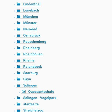
Lindenthal
Lünebach
München
Münster
Neuwied
Osnabrück
Reuschenberg
Rheinberg
Rheinböllen
Rheine
Rolandseck
Saarburg
Sayn
Solingen
Ouessantschafe
Solingen - Vogelpark
startseite
Streichelzoo