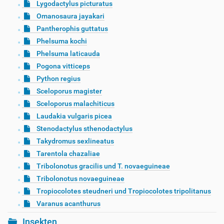
Lygodactylus picturatus
Omanosaura jayakari
Pantherophis guttatus
Phelsuma kochi
Phelsuma laticauda
Pogona vitticeps
Python regius
Sceloporus magister
Sceloporus malachiticus
Laudakia vulgaris picea
Stenodactylus sthenodactylus
Takydromus sexlineatus
Tarentola chazaliae
Tribolonotus gracilis und T. novaeguineae
Tribolonotus novaeguineae
Tropiocolotes steudneri und Tropiocolotes tripolitanus
Varanus acanthurus
Insekten