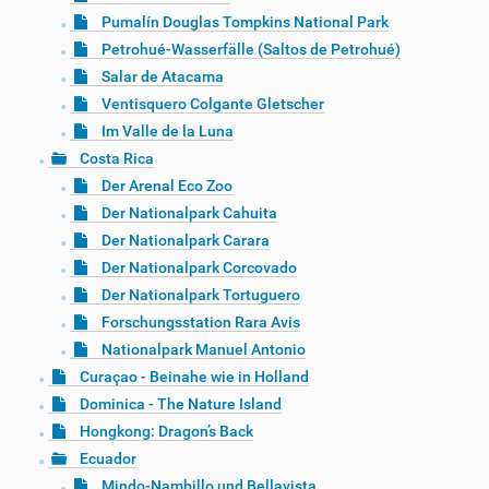
Pumalín Douglas Tompkins National Park
Petrohué-Wasserfälle (Saltos de Petrohué)
Salar de Atacama
Ventisquero Colgante Gletscher
Im Valle de la Luna
Costa Rica
Der Arenal Eco Zoo
Der Nationalpark Cahuita
Der Nationalpark Carara
Der Nationalpark Corcovado
Der Nationalpark Tortuguero
Forschungsstation Rara Avis
Nationalpark Manuel Antonio
Curaçao - Beinahe wie in Holland
Dominica - The Nature Island
Hongkong: Dragon’s Back
Ecuador
Mindo-Nambillo und Bellavista