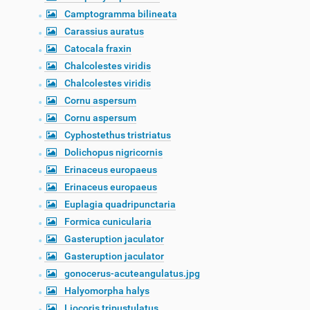
Camptogramma bilineata
Carassius auratus
Catocala fraxin
Chalcolestes viridis
Chalcolestes viridis
Cornu aspersum
Cornu aspersum
Cyphostethus tristriatus
Dolichopus nigricornis
Erinaceus europaeus
Erinaceus europaeus
Euplagia quadripunctaria
Formica cunicularia
Gasteruption jaculator
Gasteruption jaculator
gonocerus-acuteangulatus.jpg
Halyomorpha halys
Liocoris tripustulatus