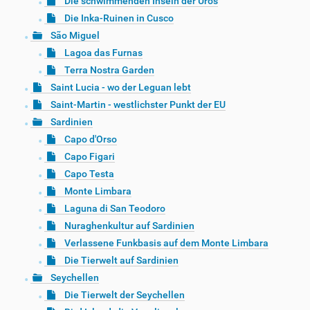
Die schwimmenden Inseln der Uros
Die Inka-Ruinen in Cusco
São Miguel
Lagoa das Furnas
Terra Nostra Garden
Saint Lucia - wo der Leguan lebt
Saint-Martin - westlichster Punkt der EU
Sardinien
Capo d'Orso
Capo Figari
Capo Testa
Monte Limbara
Laguna di San Teodoro
Nuraghenkultur auf Sardinien
Verlassene Funkbasis auf dem Monte Limbara
Die Tierwelt auf Sardinien
Seychellen
Die Tierwelt der Seychellen