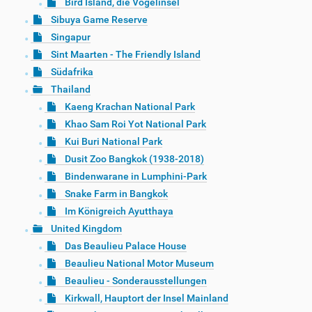
Bird Island, die Vogelinsel
Sibuya Game Reserve
Singapur
Sint Maarten - The Friendly Island
Südafrika
Thailand
Kaeng Krachan National Park
Khao Sam Roi Yot National Park
Kui Buri National Park
Dusit Zoo Bangkok (1938-2018)
Bindenwarane in Lumphini-Park
Snake Farm in Bangkok
Im Königreich Ayutthaya
United Kingdom
Das Beaulieu Palace House
Beaulieu National Motor Museum
Beaulieu - Sonderausstellungen
Kirkwall, Hauptort der Insel Mainland