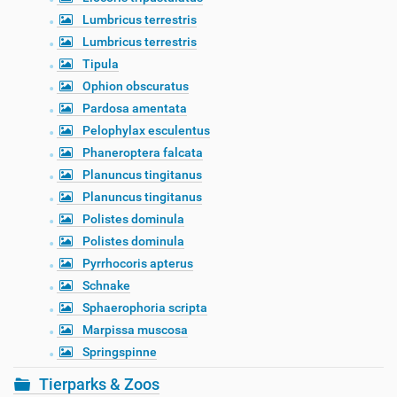
Lumbricus terrestris
Lumbricus terrestris
Tipula
Ophion obscuratus
Pardosa amentata
Pelophylax esculentus
Phaneroptera falcata
Planuncus tingitanus
Planuncus tingitanus
Polistes dominula
Polistes dominula
Pyrrhocoris apterus
Schnake
Sphaerophoria scripta
Marpissa muscosa
Springspinne
Tierparks & Zoos