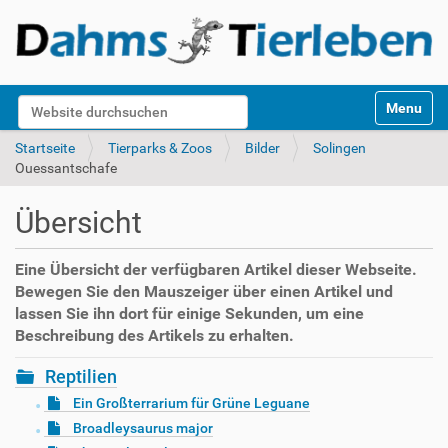
S
Website durchsuchen
Toggle na
e
k
Erweiterte Suche…
Startseite
Tierparks & Zoos
Bilder
Solingen
t
Ouessantschafe
i
o
Übersicht
n
e
n
Eine Übersicht der verfügbaren Artikel dieser Webseite.
Bewegen Sie den Mauszeiger über einen Artikel und
lassen Sie ihn dort für einige Sekunden, um eine
Beschreibung des Artikels zu erhalten.
Reptilien
Ein Großterrarium für Grüne Leguane
Broadleysaurus major