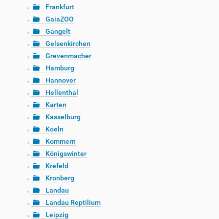
Frankfurt
GaiaZOO
Gangelt
Gelsenkirchen
Grevenmacher
Hamburg
Hannover
Hellenthal
Karten
Kasselburg
Koeln
Kommern
Königswinter
Krefeld
Kronberg
Landau
Landau Reptilium
Leipzig