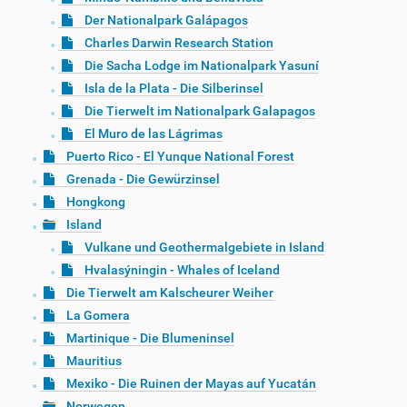
Der Nationalpark Galápagos
Charles Darwin Research Station
Die Sacha Lodge im Nationalpark Yasuní
Isla de la Plata - Die Silberinsel
Die Tierwelt im Nationalpark Galapagos
El Muro de las Lágrimas
Puerto Rico - El Yunque National Forest
Grenada - Die Gewürzinsel
Hongkong
Island
Vulkane und Geothermalgebiete in Island
Hvalasýningin - Whales of Iceland
Die Tierwelt am Kalscheurer Weiher
La Gomera
Martinique - Die Blumeninsel
Mauritius
Mexiko - Die Ruinen der Mayas auf Yucatán
Norwegen