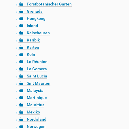
Forstbotanischer Garten
Grenada
Hongkong
Island
Kalscheuren
Karibik
Karten
Köln
La Réunion
La Gomera
Saint Lucia
Sint Maarten
Malaysia
Martinique
Mauritius
Mexiko
Nordirland
Norwegen