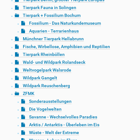
Tierpark Fauna in Solingen
Tierpark + Fossilium Bochum
Fossilium - Das Naturkundemuseum
Aquarien - Terrarienhaus
Münchner Tierpark Hellabrunn
Fische, Wirbellose, Amphibien und Reptilien
Tierpark Rheinböllen
Wald- und Wildpark Rolandseck
Weltvogelpark Walsrode
Wildpark Gangelt
Wildpark Reuschenberg
ZFMK
Sonderausstellungen
Die Vogelwelten
Savanne - Wechselvolles Paradies
Arktis / Antarktis - Überleben im Eis
Wüste - Welt der Extreme