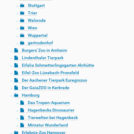
Stuttgart
Trier
Walsrode
Wien
Wuppertal
gertrudenhof
Burgers' Zoo in Arnheim
Lindenthaler Tierpark
Eifalia Schmetterlingsgarten Ahrhütte
Eifel-Zoo Lünebach-Pronsfeld
Der Aachener Tierpark Euregiozoo
Der GaiaZOO in Kerkrade
Hamburg
Das Tropen-Aquarium
Hagenbecks Dinosaurier
Tierwelten bei Hagenbeck
Miniatur Wunderland
Erlebnis-Zoo Hannover