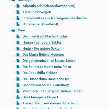
Atlantikpark (Atlanterhavsparken)
Tiere in Norwegen
Interessantes aus Norwegens Geschichte
Spitzbergen (Svalbard)
Peru
Die Inka-Stadt Machu Picchu
Hanan - Der obere Sektor
Hurin - Der untere Sektor
Das Maria Reiche Museum
Die geheimnisvollen Nasca-Linien
Die Ballestas Inseln nahe Pisco
Die Chauchilla-Gräber
Die Huacachina Oase nahe Ica
Cochahuasi Animal Sanctuary
Vinicunca - der Berg der sieben Farben
Das Llamapack Project
Tiere in Peru, ein kleines Bilderbuch