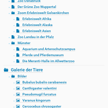
Zoo Osnabrück
Der Grüne Zoo Wuppertal
Zoom Erlebniswelt Gelsenkirchen
Erlebniswelt Afrika
Erlebniswelt Alaska
Erlebniswelt Asien
Zoo Landau in der Pfalz
Münster
Aquarium und Artenschutzcampus
Pferde und Pferdemuseum
Die Meranti-Halle im Allwetterzoo
Galerie der Tiere
Bilder
Bubalus bubalis carabanesis
Canthigaster valentini
Pseudomugil furcatus
Varanus kingorum
Cercocebus chrysogaster