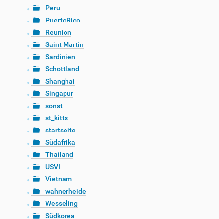
Peru
PuertoRico
Reunion
Saint Martin
Sardinien
Schottland
Shanghai
Singapur
sonst
st_kitts
startseite
Südafrika
Thailand
USVI
Vietnam
wahnerheide
Wesseling
Südkorea