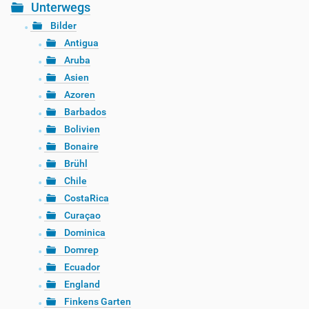
Unterwegs
Bilder
Antigua
Aruba
Asien
Azoren
Barbados
Bolivien
Bonaire
Brühl
Chile
CostaRica
Curaçao
Dominica
Domrep
Ecuador
England
Finkens Garten