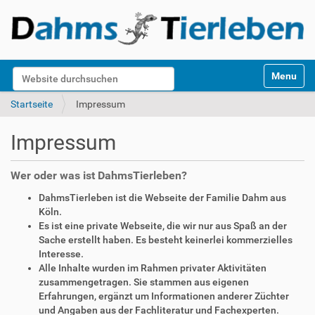
S
Website durchsuchen
Toggle na
e
k
Erweiterte Suche…
Startseite
Impressum
t
i
Impressum
o
n
e
Wer oder was ist DahmsTierleben?
n
DahmsTierleben ist die Webseite der Familie Dahm aus
Köln.
Es ist eine private Webseite, die wir nur aus Spaß an der
Sache erstellt haben. Es besteht keinerlei kommerzielles
Interesse.
Alle Inhalte wurden im Rahmen privater Aktivitäten
zusammengetragen. Sie stammen aus eigenen
Erfahrungen, ergänzt um Informationen anderer Züchter
und Angaben aus der Fachliteratur und Fachexperten.