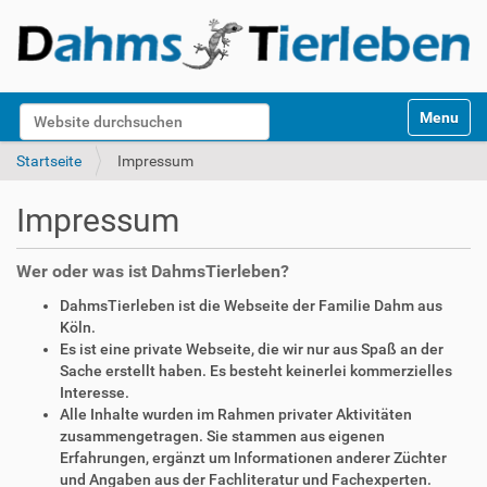
S
Website durchsuchen
Toggle na
e
k
Erweiterte Suche…
Startseite
Impressum
t
i
Impressum
o
n
e
Wer oder was ist DahmsTierleben?
n
DahmsTierleben ist die Webseite der Familie Dahm aus
Köln.
Es ist eine private Webseite, die wir nur aus Spaß an der
Sache erstellt haben. Es besteht keinerlei kommerzielles
Interesse.
Alle Inhalte wurden im Rahmen privater Aktivitäten
zusammengetragen. Sie stammen aus eigenen
Erfahrungen, ergänzt um Informationen anderer Züchter
und Angaben aus der Fachliteratur und Fachexperten.