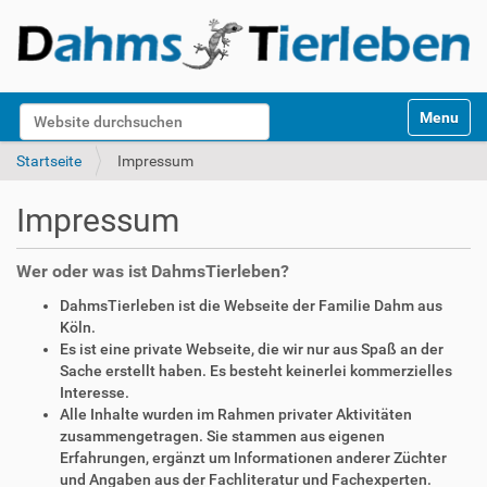
S
Website durchsuchen
Toggle na
e
k
Erweiterte Suche…
Startseite
Impressum
t
i
Impressum
o
n
e
Wer oder was ist DahmsTierleben?
n
DahmsTierleben ist die Webseite der Familie Dahm aus
Köln.
Es ist eine private Webseite, die wir nur aus Spaß an der
Sache erstellt haben. Es besteht keinerlei kommerzielles
Interesse.
Alle Inhalte wurden im Rahmen privater Aktivitäten
zusammengetragen. Sie stammen aus eigenen
Erfahrungen, ergänzt um Informationen anderer Züchter
und Angaben aus der Fachliteratur und Fachexperten.