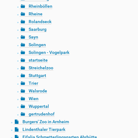
Rheinböllen
Rheine
Rolandseck
Saarburg
Sayn
Solingen
Solingen - Vogelpark
startseite
Streichelzoo
Stuttgart
Trier
Walsrode
Wien
Wuppertal
gertrudenhof
Burgers' Zoo in Arnheim
Lindenthaler Tierpark
Eifalia Schmetterlingsgarten Ahrhütte