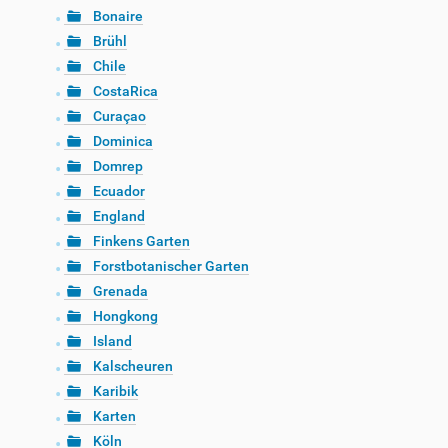
Bonaire
Brühl
Chile
CostaRica
Curaçao
Dominica
Domrep
Ecuador
England
Finkens Garten
Forstbotanischer Garten
Grenada
Hongkong
Island
Kalscheuren
Karibik
Karten
Köln