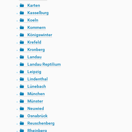
Karten
Kasselburg
Koeln
Kommern
Königswinter
Krefeld
Kronberg
Landau
Landau Reptilium
Leipzig
Lindenthal
Lünebach
München
Münster
Neuwied
Osnabrück
Reuschenberg
Rheinberg