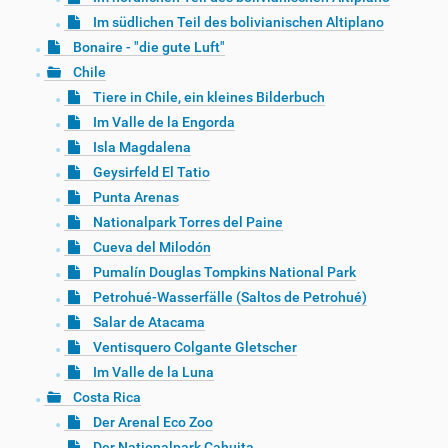
Im südlichen Teil des bolivianischen Altiplano
Bonaire - "die gute Luft"
Chile
Tiere in Chile, ein kleines Bilderbuch
Im Valle de la Engorda
Isla Magdalena
Geysirfeld El Tatio
Punta Arenas
Nationalpark Torres del Paine
Cueva del Milodón
Pumalín Douglas Tompkins National Park
Petrohué-Wasserfälle (Saltos de Petrohué)
Salar de Atacama
Ventisquero Colgante Gletscher
Im Valle de la Luna
Costa Rica
Der Arenal Eco Zoo
Der Nationalpark Cahuita