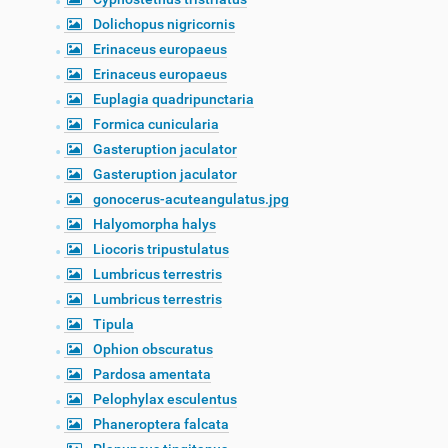
Dolichopus nigricornis
Erinaceus europaeus
Erinaceus europaeus
Euplagia quadripunctaria
Formica cunicularia
Gasteruption jaculator
Gasteruption jaculator
gonocerus-acuteangulatus.jpg
Halyomorpha halys
Liocoris tripustulatus
Lumbricus terrestris
Lumbricus terrestris
Tipula
Ophion obscuratus
Pardosa amentata
Pelophylax esculentus
Phaneroptera falcata