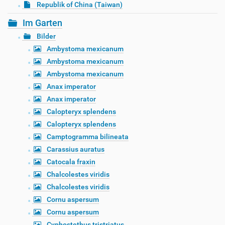
Republik of China (Taiwan)
Im Garten
Bilder
Ambystoma mexicanum
Ambystoma mexicanum
Ambystoma mexicanum
Anax imperator
Anax imperator
Calopteryx splendens
Calopteryx splendens
Camptogramma bilineata
Carassius auratus
Catocala fraxin
Chalcolestes viridis
Chalcolestes viridis
Cornu aspersum
Cornu aspersum
Cyphostethus tristriatus