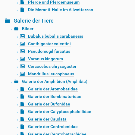
Pferde und Pferdemuseum
Die Meranti-Halle im Allwetterzoo
Galerie der Tiere
Bilder
Bubalus bubalis carabanesis
Canthigaster valentini
Pseudomugil furcatus
Varanus kingorum
Cercocebus chrysogaster
Mandrillus leucophaeus
Galerie der Amphibien (Amphibia)
Galerie der Aromobatidae
Galerie der Bombinatoridae
Galerie der Bufonidae
Galerie der Calyptocephalellidae
Galerie der Caudata
Galerie der Centrolenidae
Galerie der Ceratobatrachidae