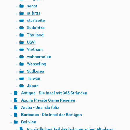
sonst
st_kitts
startseite
Südafrika
Thailand
USVI
Vietnam
wahnerheide
Wesseling
Südkorea
Taiwan
Japan
Antigua - Die Insel mit 365 Stränden
Aquila Private Game Reserve
Aruba - Una isla feliz
Barbados - Die Insel der Bärtigen
Bolivien
Im nördlichen Teil des bolivianischen Altiplano