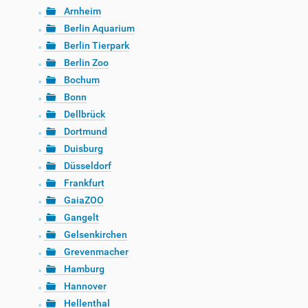
Arnheim
Berlin Aquarium
Berlin Tierpark
Berlin Zoo
Bochum
Bonn
Dellbrück
Dortmund
Duisburg
Düsseldorf
Frankfurt
GaiaZOO
Gangelt
Gelsenkirchen
Grevenmacher
Hamburg
Hannover
Hellenthal