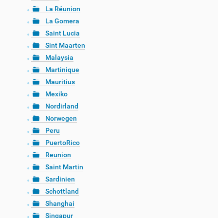
La Réunion
La Gomera
Saint Lucia
Sint Maarten
Malaysia
Martinique
Mauritius
Mexiko
Nordirland
Norwegen
Peru
PuertoRico
Reunion
Saint Martin
Sardinien
Schottland
Shanghai
Singapur