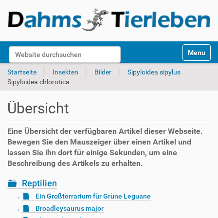
S
Website durchsuchen
Toggle na
e
k
Erweiterte Suche…
Startseite
Insekten
Bilder
Sipyloidea sipylus
t
Sipyloidea chlorotica
i
o
Übersicht
n
e
n
Eine Übersicht der verfügbaren Artikel dieser Webseite.
Bewegen Sie den Mauszeiger über einen Artikel und
lassen Sie ihn dort für einige Sekunden, um eine
Beschreibung des Artikels zu erhalten.
Reptilien
Ein Großterrarium für Grüne Leguane
Broadleysaurus major