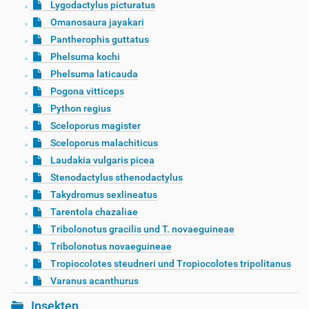
Lygodactylus picturatus
Omanosaura jayakari
Pantherophis guttatus
Phelsuma kochi
Phelsuma laticauda
Pogona vitticeps
Python regius
Sceloporus magister
Sceloporus malachiticus
Laudakia vulgaris picea
Stenodactylus sthenodactylus
Takydromus sexlineatus
Tarentola chazaliae
Tribolonotus gracilis und T. novaeguineae
Tribolonotus novaeguineae
Tropiocolotes steudneri und Tropiocolotes tripolitanus
Varanus acanthurus
Insekten