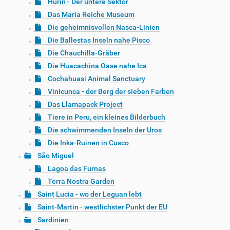
Hurin - Der untere Sektor
Das Maria Reiche Museum
Die geheimnisvollen Nasca-Linien
Die Ballestas Inseln nahe Pisco
Die Chauchilla-Gräber
Die Huacachina Oase nahe Ica
Cochahuasi Animal Sanctuary
Vinicunca - der Berg der sieben Farben
Das Llamapack Project
Tiere in Peru, ein kleines Bilderbuch
Die schwimmenden Inseln der Uros
Die Inka-Ruinen in Cusco
São Miguel
Lagoa das Furnas
Terra Nostra Garden
Saint Lucia - wo der Leguan lebt
Saint-Martin - westlichster Punkt der EU
Sardinien