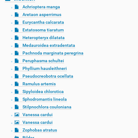
Achrioptera manga
Aretaon asperrimus
Eurycantha calcarata
Extatosoma tiaratum
Heteropteryx dilatata
Medauroidea extradentata
Pachnoda marginata peregrina
Peruphasma schultei
Phyllium hausleithneri
Pseudocreobotra ocellata
Ramulus artemis
Sipyloidea chlorotica
Sphodromantis lineola
Stilpnochlora couloniana
Vanessa cardui
Vanessa cardui
Zophobas atratus
Bilder