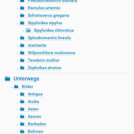
Pseudocreobotra ocellata
Ramulus artemis
Schistocerca gregaria
Sipyloidea sipylus
Sipyloidea chlorotica
Sphodromantis lineola
startseite
Stilpnochlora couloniana
Tenebrio molitor
Zophobas atratus
Unterwegs
Bilder
Antigua
Aruba
Asien
Azoren
Barbados
Bolivien