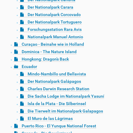
Der Nationalpark Carara
Der Nationalpark Corcovado
Der Nationalpark Tortuguero
Forschungsstation Rara Avis
Nationalpark Manuel Antonio
Curaçao - Beinahe wie in Holland
Dominica - The Nature Island
Hongkong: Dragon’s Back
Ecuador
Mindo-Nambillo und Bellavista
Der Nationalpark Galápagos
Charles Darwin Research Station
Die Sacha Lodge im Nationalpark Yasuní
Isla de la Plata - Die Silberinsel
Die Tierwelt im Nationalpark Galapagos
El Muro de las Lágrimas
Puerto Rico - El Yunque National Forest