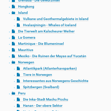
Grenada - Die Gewürzinsel
Hongkong
Island
Vulkane und Geothermalgebiete in Island
Hvalasýningin - Whales of Iceland
Die Tierwelt am Kalscheurer Weiher
La Gomera
Martinique - Die Blumeninsel
Mauritius
Mexiko - Die Ruinen der Mayas auf Yucatán
Norwegen
Atlantikpark (Atlanterhavsparken)
Tiere in Norwegen
Interessantes aus Norwegens Geschichte
Spitzbergen (Svalbard)
Peru
Die Inka-Stadt Machu Picchu
Hanan - Der obere Sektor