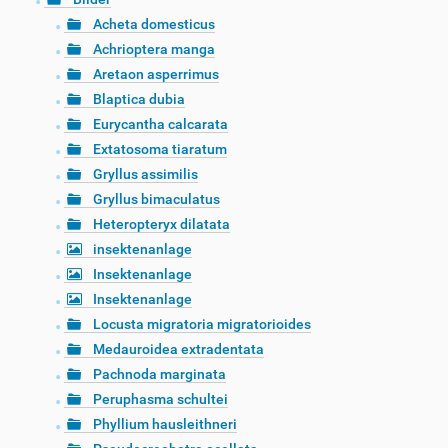
Acheta domesticus
Achrioptera manga
Aretaon asperrimus
Blaptica dubia
Eurycantha calcarata
Extatosoma tiaratum
Gryllus assimilis
Gryllus bimaculatus
Heteropteryx dilatata
insektenanlage
Insektenanlage
Insektenanlage
Locusta migratoria migratorioides
Medauroidea extradentata
Pachnoda marginata
Peruphasma schultei
Phyllium hausleithneri