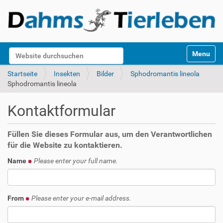
S
Website durchsuchen
Toggle na
e
k
Erweiterte Suche…
Startseite
Insekten
Bilder
Sphodromantis lineola
t
Sphodromantis lineola
i
o
Kontaktformular
n
e
n
Füllen Sie dieses Formular aus, um den Verantwortlichen
für die Website zu kontaktieren.
Name
Please enter your full name.
From
Please enter your e-mail address.