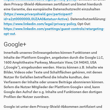
dem Privacy-Shield-Abkommen zertifiziert und bietet hierdurch
eine Garantie, das europäische Datenschutzrecht einzuhalten
(
https://www.privacyshield.gov/participant?
id=a2zt0000000L0UZAA0&status=Active
). Datenschutzerklärung:
https://www.linkedin.com/legal/privacy-policy
, Opt-Out:
https://www.linkedin.com/psettings/guest-controls/retargeting-
opt-out
.
Google+
Innerhalb unseres Onlineangebotes können Funktionen und
Inhalte der Plattform Google+, angeboten durch die Google LLC,
1600 Amphitheatre Parkway, Mountain View, CA 94043, USA
(„Google“), eingebunden werden. Hierzu können z.B. Inhalte wie
Bilder, Videos oder Texte und Schaltflächen gehören, mit denen
Nutzer Ihr Gefallen betreffend die Inhalte kundtun, den
Verfassern der Inhalte oder unsere Beiträge abonnieren können.
Sofern die Nutzer Mitglieder der Plattform Google+ sind, kann
Google den Aufruf der o.g. Inhalte und Funktionen den dortigen
Profilen der Nutzer zuordnen.
Google ist unter dem Privacy-Shield-Abkommen zertifiziert und