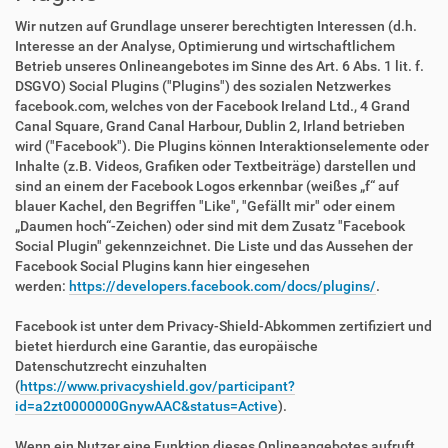
Wir nutzen auf Grundlage unserer berechtigten Interessen (d.h.
Interesse an der Analyse, Optimierung und wirtschaftlichem
Betrieb unseres Onlineangebotes im Sinne des Art. 6 Abs. 1 lit. f.
DSGVO) Social Plugins ("Plugins") des sozialen Netzwerkes
facebook.com, welches von der Facebook Ireland Ltd., 4 Grand
Canal Square, Grand Canal Harbour, Dublin 2, Irland betrieben
wird ("Facebook"). Die Plugins können Interaktionselemente oder
Inhalte (z.B. Videos, Grafiken oder Textbeiträge) darstellen und
sind an einem der Facebook Logos erkennbar (weißes „f“ auf
blauer Kachel, den Begriffen "Like", "Gefällt mir" oder einem
„Daumen hoch“-Zeichen) oder sind mit dem Zusatz "Facebook
Social Plugin" gekennzeichnet. Die Liste und das Aussehen der
Facebook Social Plugins kann hier eingesehen
werden:
https://developers.facebook.com/docs/plugins/
.
Facebook ist unter dem Privacy-Shield-Abkommen zertifiziert und
bietet hierdurch eine Garantie, das europäische
Datenschutzrecht einzuhalten
(
https://www.privacyshield.gov/participant?
id=a2zt0000000GnywAAC&status=Active
).
Wenn ein Nutzer eine Funktion dieses Onlineangebotes aufruft,