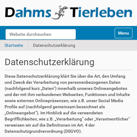
S
Website durchsuchen
Toggle na
e
k
Erweiterte Suche…
Startseite
Datenschutzerklärung
t
i
Datenschutzerklärung
o
n
e
Diese Datenschutzerklärung klärt Sie über die Art, den Umfang
n
und Zweck der Verarbeitung von personenbezogenen Daten
(nachfolgend kurz „Daten“) innerhalb unseres Onlineangebotes
und der mit ihm verbundenen Webseiten, Funktionen und Inhalte
sowie externen Onlinepräsenzen, wie z.B. unser Social Media
Profile auf (nachfolgend gemeinsam bezeichnet als
„Onlineangebot“). Im Hinblick auf die verwendeten
Begrifflichkeiten, wie z.B. „Verarbeitung“ oder „Verantwortlicher“
verweisen wir auf die Definitionen im Art. 4 der
Datenschutzgrundverordnung (DSGVO).