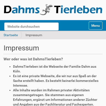
S
Website durchsuchen
Toggle na
e
k
Erweiterte Suche…
Startseite
Impressum
t
i
Impressum
o
n
e
Wer oder was ist DahmsTierleben?
n
DahmsTierleben ist die Webseite der Familie Dahm aus
Köln.
Es ist eine private Webseite, die wir nur aus Spaß an der
Sache erstellt haben. Es besteht keinerlei kommerzielles
Interesse.
Alle Inhalte wurden im Rahmen privater Aktivitäten
zusammengetragen. Sie stammen aus eigenen
Erfahrungen, ergänzt um Informationen anderer Züchter
und Angaben aus der Fachliteratur und Fachexperten.