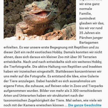
wir eine ganz
normale
Familie,
zumindest
glauben wir das,
bis wir vor rund
35 Jahren ein
Pärchen junger
Bartagamen
erhielten. Es war unsere erste Begegnung mit Reptilien und zu
dieser Zeit ein recht exotisches Hobby. Damals konnten wir nicht
ahnen, dass sich daraus ein kleiner Zoo mit über 30 Terrarien
entwickelte. Nach und nach entwickelte sich ein weiteres Hobby,
die Tierfotografie. Die aktive Haltung von Reptilien und Insekten
haben wir inzwischen eingestellt. Stattdessen konzentrieren wir
uns mehr auf die Fotografie. Es entstand die Idee, eine Galerie
der Tiere anzulegen. Dabei handelt es sich ausnahmslos um
eigene Fotos, die zuhause, auf Reisen oder in Zoos und Tierparks
aufgenommen wurden. Bilder von mehr als 3.300 verschiedenen
Arten und Unterarten haben wir strukturiert nach der
taxonomischen Zugehörigkeit der Tiere. Mal sehen, wie viele wir
noch mit der Kamera erwischen können ...
Die ganze Geschichte