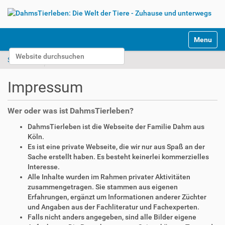
S
Toggle na
e
Website durchsuchen
k
Startseite
Impressum
t
Erweiterte Suche…
i
Impressum
o
n
e
Wer oder was ist DahmsTierleben?
n
DahmsTierleben ist die Webseite der Familie Dahm aus
Köln.
Es ist eine private Webseite, die wir nur aus Spaß an der
Sache erstellt haben. Es besteht keinerlei kommerzielles
Interesse.
Alle Inhalte wurden im Rahmen privater Aktivitäten
zusammengetragen. Sie stammen aus eigenen
Erfahrungen, ergänzt um Informationen anderer Züchter
und Angaben aus der Fachliteratur und Fachexperten.
Falls nicht anders angegeben, sind alle Bilder eigene