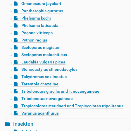
Omanosaura jayakari
Pantherophis guttatus
Phelsuma kochi
Phelsuma laticauda
Pogona vitticeps
Python regius
Sceloporus magister
Sceloporus malachiticus
Laudakia vulgaris picea
Stenodactylus sthenodactylus
Takydromus sexlineatus
Tarentola chazaliae
Tribolonotus gracilis und T. novaeguineae
Tribolonotus novaeguineae
Tropiocolotes steudneri und Tropiocolotes tripolitanus
Varanus acanthurus
Insekten