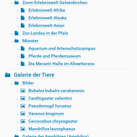
Zoom Erlebniswelt Gelsenkirchen
Erlebniswelt Afrika
Erlebniswelt Alaska
Erlebniswelt Asien
Zoo Landau in der Pfalz
Münster
Aquarium und Artenschutzcampus
Pferde und Pferdemuseum
Die Meranti-Halle im Allwetterzoo
Galerie der Tiere
Bilder
Bubalus bubalis carabanesis
Canthigaster valentini
Pseudomugil furcatus
Varanus kingorum
Cercocebus chrysogaster
Mandrillus leucophaeus
Galerie der Amphibien (Amphibia)