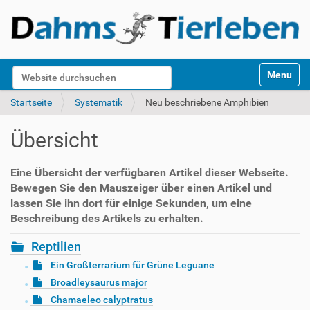
S
Website durchsuchen
Toggle na
e
k
Erweiterte Suche…
Startseite
Systematik
Neu beschriebene Amphibien
t
i
Übersicht
o
n
e
Eine Übersicht der verfügbaren Artikel dieser Webseite.
n
Bewegen Sie den Mauszeiger über einen Artikel und
lassen Sie ihn dort für einige Sekunden, um eine
Beschreibung des Artikels zu erhalten.
Reptilien
Ein Großterrarium für Grüne Leguane
Broadleysaurus major
Chamaeleo calyptratus