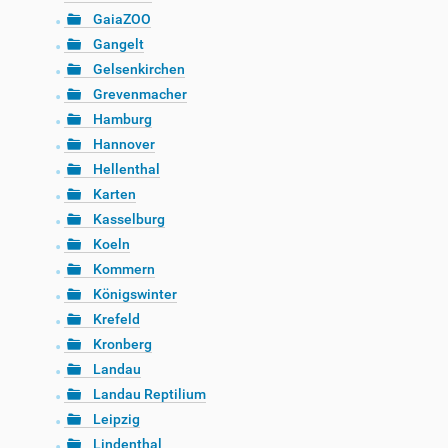
GaiaZOO
Gangelt
Gelsenkirchen
Grevenmacher
Hamburg
Hannover
Hellenthal
Karten
Kasselburg
Koeln
Kommern
Königswinter
Krefeld
Kronberg
Landau
Landau Reptilium
Leipzig
Lindenthal