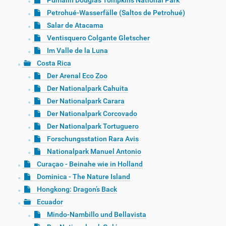
Pumalín Douglas Tompkins National Park
Petrohué-Wasserfälle (Saltos de Petrohué)
Salar de Atacama
Ventisquero Colgante Gletscher
Im Valle de la Luna
Costa Rica
Der Arenal Eco Zoo
Der Nationalpark Cahuita
Der Nationalpark Carara
Der Nationalpark Corcovado
Der Nationalpark Tortuguero
Forschungsstation Rara Avis
Nationalpark Manuel Antonio
Curaçao - Beinahe wie in Holland
Dominica - The Nature Island
Hongkong: Dragon’s Back
Ecuador
Mindo-Nambillo und Bellavista