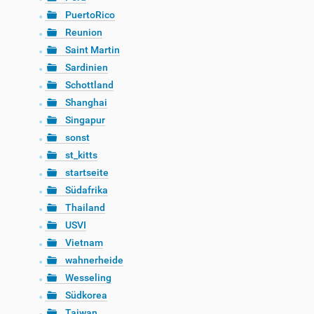
PuertoRico
Reunion
Saint Martin
Sardinien
Schottland
Shanghai
Singapur
sonst
st_kitts
startseite
Südafrika
Thailand
USVI
Vietnam
wahnerheide
Wesseling
Südkorea
Taiwan