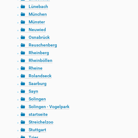
Lünebach
München
Münster
Neuwied
Osnabrück
Reuschenberg
Rheinberg
Rheinböllen
Rheine
Rolandseck
Saarburg
Sayn
Solingen
Solingen - Vogelpark
startseite
Streichelzoo
Stuttgart
Trier