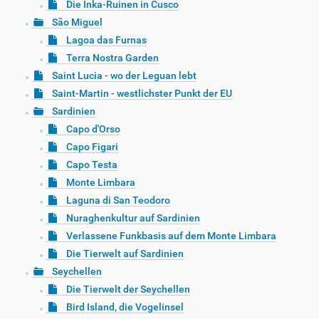
Die Inka-Ruinen in Cusco
São Miguel
Lagoa das Furnas
Terra Nostra Garden
Saint Lucia - wo der Leguan lebt
Saint-Martin - westlichster Punkt der EU
Sardinien
Capo d'Orso
Capo Figari
Capo Testa
Monte Limbara
Laguna di San Teodoro
Nuraghenkultur auf Sardinien
Verlassene Funkbasis auf dem Monte Limbara
Die Tierwelt auf Sardinien
Seychellen
Die Tierwelt der Seychellen
Bird Island, die Vogelinsel