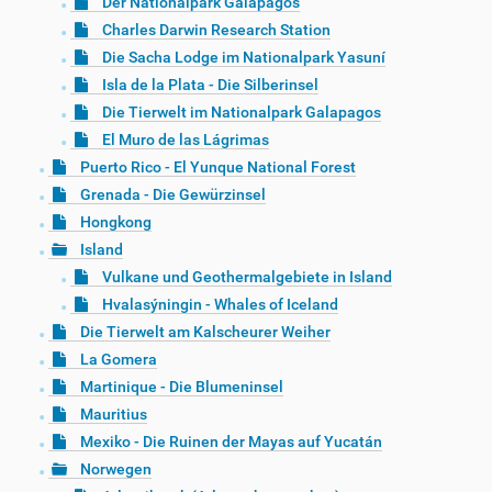
Der Nationalpark Galápagos
Charles Darwin Research Station
Die Sacha Lodge im Nationalpark Yasuní
Isla de la Plata - Die Silberinsel
Die Tierwelt im Nationalpark Galapagos
El Muro de las Lágrimas
Puerto Rico - El Yunque National Forest
Grenada - Die Gewürzinsel
Hongkong
Island
Vulkane und Geothermalgebiete in Island
Hvalasýningin - Whales of Iceland
Die Tierwelt am Kalscheurer Weiher
La Gomera
Martinique - Die Blumeninsel
Mauritius
Mexiko - Die Ruinen der Mayas auf Yucatán
Norwegen