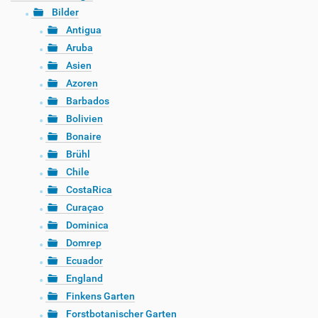
Bilder
Antigua
Aruba
Asien
Azoren
Barbados
Bolivien
Bonaire
Brühl
Chile
CostaRica
Curaçao
Dominica
Domrep
Ecuador
England
Finkens Garten
Forstbotanischer Garten