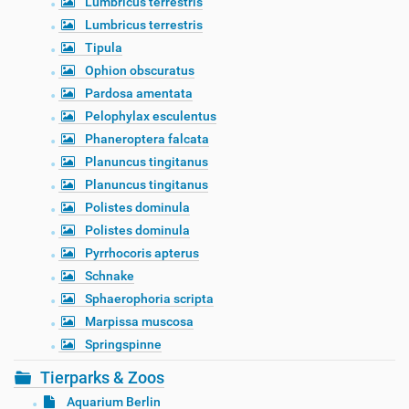
Lumbricus terrestris
Lumbricus terrestris
Tipula
Ophion obscuratus
Pardosa amentata
Pelophylax esculentus
Phaneroptera falcata
Planuncus tingitanus
Planuncus tingitanus
Polistes dominula
Polistes dominula
Pyrrhocoris apterus
Schnake
Sphaerophoria scripta
Marpissa muscosa
Springspinne
Tierparks & Zoos
Aquarium Berlin