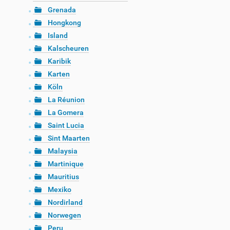
Grenada
Hongkong
Island
Kalscheuren
Karibik
Karten
Köln
La Réunion
La Gomera
Saint Lucia
Sint Maarten
Malaysia
Martinique
Mauritius
Mexiko
Nordirland
Norwegen
Peru