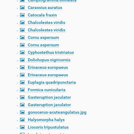
Camptogramma bilineata
Carassius auratus
Catocala fraxin
Chalcolestes viridis
Chalcolestes viridis
Cornu aspersum
Cornu aspersum
Cyphostethus tristriatus
Dolichopus nigricornis
Erinaceus europaeus
Erinaceus europaeus
Euplagia quadripunctaria
Formica cunicularia
Gasteruption jaculator
Gasteruption jaculator
gonocerus-acuteangulatus.jpg
Halyomorpha halys
Liocoris tripustulatus