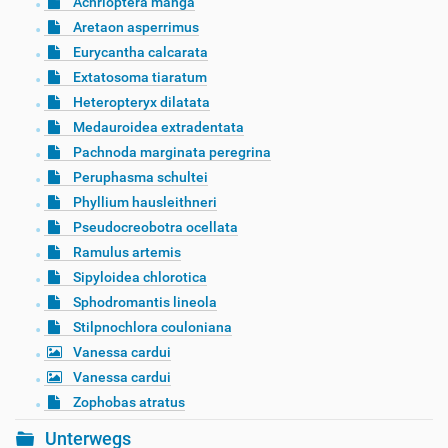
Achrioptera manga
Aretaon asperrimus
Eurycantha calcarata
Extatosoma tiaratum
Heteropteryx dilatata
Medauroidea extradentata
Pachnoda marginata peregrina
Peruphasma schultei
Phyllium hausleithneri
Pseudocreobotra ocellata
Ramulus artemis
Sipyloidea chlorotica
Sphodromantis lineola
Stilpnochlora couloniana
Vanessa cardui
Vanessa cardui
Zophobas atratus
Unterwegs