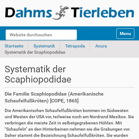
S
Website durchsuchen
Toggle na
e
k
Erweiterte Suche…
Startseite
Systematik
Tetrapoda
Anura
t
Systematik der Scaphiopodidae
i
o
Systematik der
n
e
Scaphiopodidae
n
Die Familie Scaphiopodidae (Amerikanische
Schaufelfußkröten) [COPE, 1865]
Die Amerikanischen Schaufelfußkröten kommen im Südwesten
und Westen der USA vor, teilweise noch am Nordrand Mexikos. Sie
verbringen die meiste Zeit in selbstgegrabenen Höhlen. Mit
"Schaufeln" an den Hinterbeinen nehmen sie die Grabungen vor.
Daher stammt die Bezeichnung Schaufelfußkröten. Sie wurden