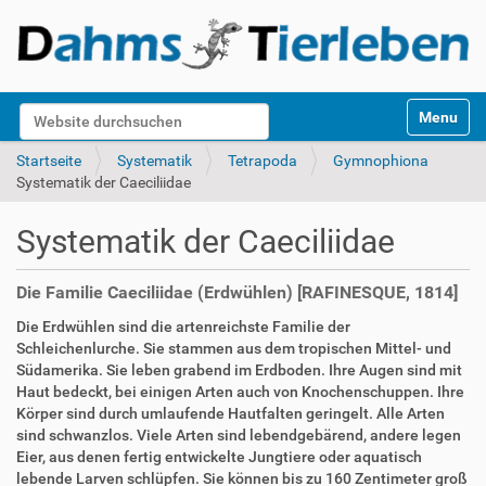
S
Website durchsuchen
Toggle na
e
k
Erweiterte Suche…
Startseite
Systematik
Tetrapoda
Gymnophiona
t
Systematik der Caeciliidae
i
o
Systematik der Caeciliidae
n
e
n
Die Familie Caeciliidae (Erdwühlen) [RAFINESQUE, 1814]
Die Erdwühlen sind die artenreichste Familie der
Schleichenlurche. Sie stammen aus dem tropischen Mittel- und
Südamerika. Sie leben grabend im Erdboden. Ihre Augen sind mit
Haut bedeckt, bei einigen Arten auch von Knochenschuppen. Ihre
Körper sind durch umlaufende Hautfalten geringelt. Alle Arten
sind schwanzlos. Viele Arten sind lebendgebärend, andere legen
Eier, aus denen fertig entwickelte Jungtiere oder aquatisch
lebende Larven schlüpfen. Sie können bis zu 160 Zentimeter groß