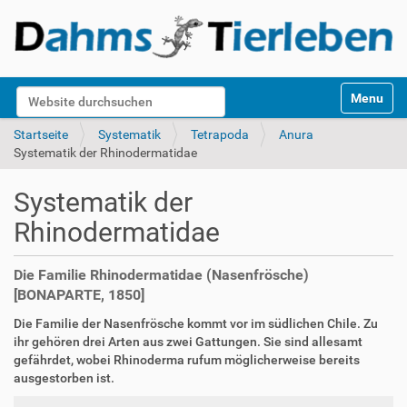
S
Website durchsuchen
Toggle na
e
k
Erweiterte Suche…
Startseite
Systematik
Tetrapoda
Anura
t
Systematik der Rhinodermatidae
i
o
Systematik der
n
e
Rhinodermatidae
n
Die Familie Rhinodermatidae (Nasenfrösche)
[BONAPARTE, 1850]
Die Familie der Nasenfrösche kommt vor im südlichen Chile. Zu
ihr gehören drei Arten aus zwei Gattungen. Sie sind allesamt
gefährdet, wobei Rhinoderma rufum möglicherweise bereits
ausgestorben ist.