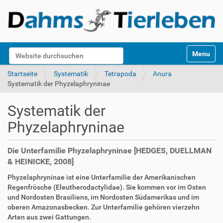
S
Website durchsuchen
Toggle na
e
k
Erweiterte Suche…
Startseite
Systematik
Tetrapoda
Anura
t
Systematik der Phyzelaphryninae
i
o
Systematik der
n
e
Phyzelaphryninae
n
Die Unterfamilie Phyzelaphryninae [HEDGES, DUELLMAN
& HEINICKE, 2008]
Phyzelaphryninae ist eine Unterfamilie der Amerikanischen
Regenfrösche (Eleutherodactylidae). Sie kommen vor im Osten
und Nordosten Brasiliens, im Nordosten Südamerikas und im
oberen Amazonasbecken. Zur Unterfamilie gehören vierzehn
Arten aus zwei Gattungen.