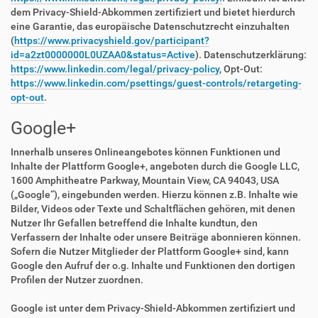
dem Privacy-Shield-Abkommen zertifiziert und bietet hierdurch
eine Garantie, das europäische Datenschutzrecht einzuhalten
(
https://www.privacyshield.gov/participant?
id=a2zt0000000L0UZAA0&status=Active
). Datenschutzerklärung:
https://www.linkedin.com/legal/privacy-policy
, Opt-Out:
https://www.linkedin.com/psettings/guest-controls/retargeting-
opt-out
.
Google+
Innerhalb unseres Onlineangebotes können Funktionen und
Inhalte der Plattform Google+, angeboten durch die Google LLC,
1600 Amphitheatre Parkway, Mountain View, CA 94043, USA
(„Google“), eingebunden werden. Hierzu können z.B. Inhalte wie
Bilder, Videos oder Texte und Schaltflächen gehören, mit denen
Nutzer Ihr Gefallen betreffend die Inhalte kundtun, den
Verfassern der Inhalte oder unsere Beiträge abonnieren können.
Sofern die Nutzer Mitglieder der Plattform Google+ sind, kann
Google den Aufruf der o.g. Inhalte und Funktionen den dortigen
Profilen der Nutzer zuordnen.
Google ist unter dem Privacy-Shield-Abkommen zertifiziert und