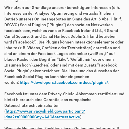
Wir nutzen auf Grundlage unserer berechtigten Interessen (d.h.
Interesse an der Analyse, Optimierung und wirtschaftlichem
Betrieb unseres Onlineangebotes im Sinne des Art. 6 Abs. 1 lit. f.
DSGVO) Social Plugins ("Plugins") des sozialen Netzwerkes
facebook.com, welches von der Facebook Ireland Ltd., 4 Grand
Canal Square, Grand Canal Harbour, Dublin 2, Irland betrieben
wird ("Facebook"). Die Plugins können Interaktionselemente oder
Inhalte (z.B. Videos, Grafiken oder Textbeiträge) darstellen und
sind an einem der Facebook Logos erkennbar (weißes „f“ auf
blauer Kachel, den Begriffen "Like", "Gefällt mir" oder einem
„Daumen hoch“-Zeichen) oder sind mit dem Zusatz "Facebook
Social Plugin" gekennzeichnet. Die Liste und das Aussehen der
Facebook Social Plugins kann hier eingesehen
werden:
https://developers.facebook.com/docs/plugins/
.
Facebook ist unter dem Privacy-Shield-Abkommen zertifiziert und
bietet hierdurch eine Garantie, das europäische
Datenschutzrecht einzuhalten
(
https://www.privacyshield.gov/participant?
id=a2zt0000000GnywAAC&status=Active
).
Wenn ein Nutzer eine Funktion dieses Onlineangebotes aufruft,