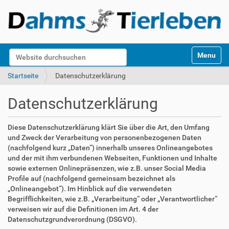
S
Website durchsuchen
Toggle na
e
k
Erweiterte Suche…
Startseite
Datenschutzerklärung
t
i
Datenschutzerklärung
o
n
e
Diese Datenschutzerklärung klärt Sie über die Art, den Umfang
n
und Zweck der Verarbeitung von personenbezogenen Daten
(nachfolgend kurz „Daten“) innerhalb unseres Onlineangebotes
und der mit ihm verbundenen Webseiten, Funktionen und Inhalte
sowie externen Onlinepräsenzen, wie z.B. unser Social Media
Profile auf (nachfolgend gemeinsam bezeichnet als
„Onlineangebot“). Im Hinblick auf die verwendeten
Begrifflichkeiten, wie z.B. „Verarbeitung“ oder „Verantwortlicher“
verweisen wir auf die Definitionen im Art. 4 der
Datenschutzgrundverordnung (DSGVO).