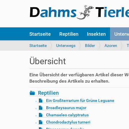
S
Startseite
Reptilien
Insekten
Unter
e
k
S
Startseite
Unterwegs
Bilder
Azoren
T
t
i
i
e
Übersicht
o
s
n
i
e
n
Eine Übersicht der verfügbaren Artikel dieser 
n
d
Beschreibung des Artikels zu erhalten.
h
i
Reptilien
e
Ein Großterrarium für Grüne Leguane
r
Broadleysaurus major
:
Chamaeleo calyptratus
Chondrodactylus turneri