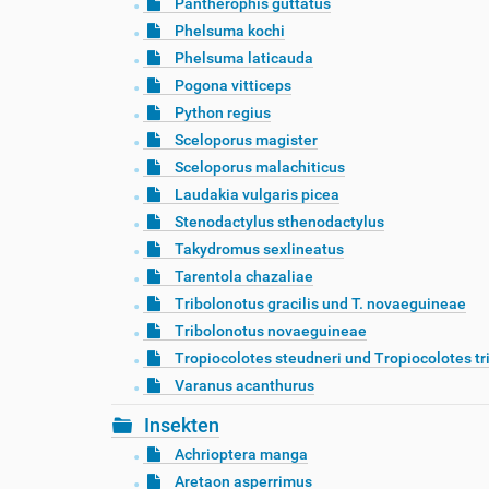
Pantherophis guttatus
Phelsuma kochi
Phelsuma laticauda
Pogona vitticeps
Python regius
Sceloporus magister
Sceloporus malachiticus
Laudakia vulgaris picea
Stenodactylus sthenodactylus
Takydromus sexlineatus
Tarentola chazaliae
Tribolonotus gracilis und T. novaeguineae
Tribolonotus novaeguineae
Tropiocolotes steudneri und Tropiocolotes tr
Varanus acanthurus
Insekten
Achrioptera manga
Aretaon asperrimus