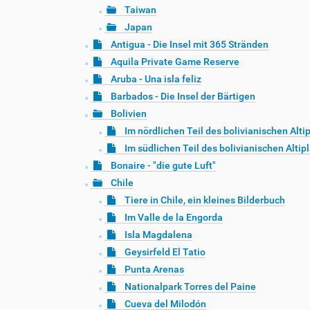
Taiwan
Japan
Antigua - Die Insel mit 365 Stränden
Aquila Private Game Reserve
Aruba - Una isla feliz
Barbados - Die Insel der Bärtigen
Bolivien
Im nördlichen Teil des bolivianischen Alti
Im südlichen Teil des bolivianischen Altip
Bonaire - "die gute Luft"
Chile
Tiere in Chile, ein kleines Bilderbuch
Im Valle de la Engorda
Isla Magdalena
Geysirfeld El Tatio
Punta Arenas
Nationalpark Torres del Paine
Cueva del Milodón