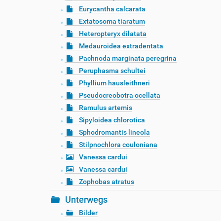
Eurycantha calcarata
Extatosoma tiaratum
Heteropteryx dilatata
Medauroidea extradentata
Pachnoda marginata peregrina
Peruphasma schultei
Phyllium hausleithneri
Pseudocreobotra ocellata
Ramulus artemis
Sipyloidea chlorotica
Sphodromantis lineola
Stilpnochlora couloniana
Vanessa cardui
Vanessa cardui
Zophobas atratus
Unterwegs
Bilder