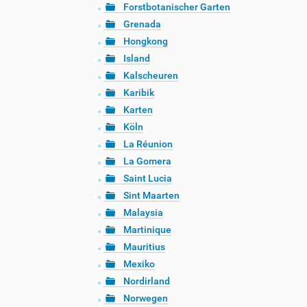
Forstbotanischer Garten
Grenada
Hongkong
Island
Kalscheuren
Karibik
Karten
Köln
La Réunion
La Gomera
Saint Lucia
Sint Maarten
Malaysia
Martinique
Mauritius
Mexiko
Nordirland
Norwegen