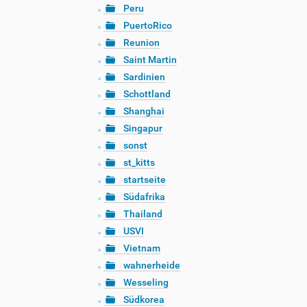
Peru
PuertoRico
Reunion
Saint Martin
Sardinien
Schottland
Shanghai
Singapur
sonst
st_kitts
startseite
Südafrika
Thailand
USVI
Vietnam
wahnerheide
Wesseling
Südkorea