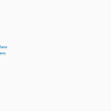
plano
lano