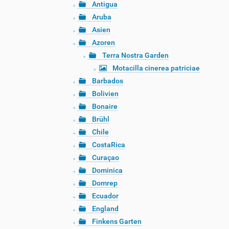
Antigua
Aruba
Asien
Azoren
Terra Nostra Garden
Motacilla cinerea patriciae
Barbados
Bolivien
Bonaire
Brühl
Chile
CostaRica
Curaçao
Dominica
Domrep
Ecuador
England
Finkens Garten