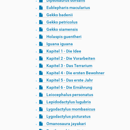
Dipsosaurus dorsalis
Eublepharis macularius
Gekko badenii
Gekko petricolus
Gekko siamensis
Holaspis guentheri
Iguana iguana
Kapitel 1 - Die Idee
Kapitel 2 - Die Vorarbeiten
Kapitel 3 - Das Terrarium
Kapitel 4 - Die ersten Bewohner
Kapitel 5 - Das erste Jahr
Kapitel 6 - Die Ernährung
Leiocephalus personatus
Lepidodactylus lugubris
Lygodactylus mombasicus
Lygodactylus picturatus
Omanosaura jayakari