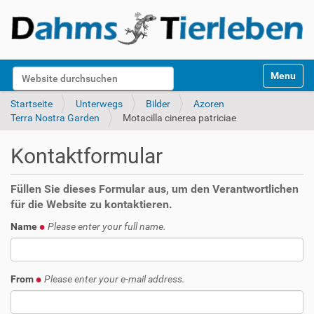
S
Website durchsuchen
Toggle na
e
k
Erweiterte Suche…
Startseite
Unterwegs
Bilder
Azoren
t
Terra Nostra Garden
Motacilla cinerea patriciae
i
o
Kontaktformular
n
e
n
Füllen Sie dieses Formular aus, um den Verantwortlichen
für die Website zu kontaktieren.
Name
Please enter your full name.
From
Please enter your e-mail address.