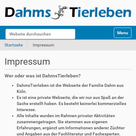
S
Website durchsuchen
Toggle na
e
k
Erweiterte Suche…
Startseite
Impressum
t
i
Impressum
o
n
e
Wer oder was ist DahmsTierleben?
n
DahmsTierleben ist die Webseite der Familie Dahm aus
Köln.
Es ist eine private Webseite, die wir nur aus Spaß an der
Sache erstellt haben. Es besteht keinerlei kommerzielles
Interesse.
Alle Inhalte wurden im Rahmen privater Aktivitäten
zusammengetragen. Sie stammen aus eigenen
Erfahrungen, ergänzt um Informationen anderer Züchter
und Angaben aus der Fachliteratur und Fachexperten.