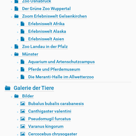
Zoo Osnabrück
Der Grüne Zoo Wuppertal
Zoom Erlebniswelt Gelsenkirchen
Erlebniswelt Afrika
Erlebniswelt Alaska
Erlebniswelt Asien
Zoo Landau in der Pfalz
Münster
Aquarium und Artenschutzcampus
Pferde und Pferdemuseum
Die Meranti-Halle im Allwetterzoo
Galerie der Tiere
Bilder
Bubalus bubalis carabanesis
Canthigaster valentini
Pseudomugil furcatus
Varanus kingorum
Cercocebus chrysogaster