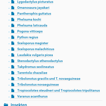
Lygodactylus picturatus
Omanosaura jayakari
Pantherophis guttatus
Phelsuma kochi
Phelsuma laticauda
Pogona vitticeps
Python regius
Sceloporus magister
Sceloporus malachiticus
Laudakia vulgaris picea
Stenodactylus sthenodactylus
Takydromus sexlineatus
Tarentola chazaliae
Tribolonotus gracilis und T. novaeguineae
Tribolonotus novaeguineae
Tropiocolotes steudneri und Tropiocolotes tripolitanus
Varanus acanthurus
Insekten