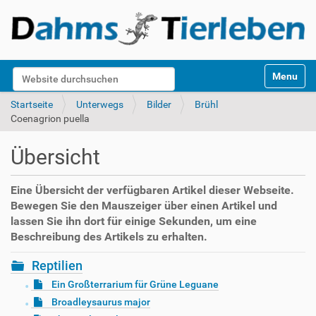
S
Website durchsuchen
Toggle na
e
k
Erweiterte Suche…
Startseite
Unterwegs
Bilder
Brühl
t
Coenagrion puella
i
o
Übersicht
n
e
n
Eine Übersicht der verfügbaren Artikel dieser Webseite.
Bewegen Sie den Mauszeiger über einen Artikel und
lassen Sie ihn dort für einige Sekunden, um eine
Beschreibung des Artikels zu erhalten.
Reptilien
Ein Großterrarium für Grüne Leguane
Broadleysaurus major