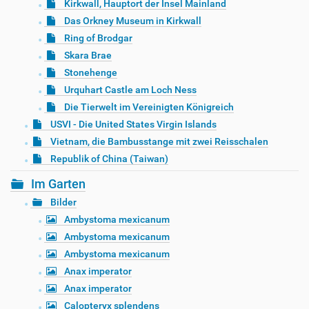
Kirkwall, Hauptort der Insel Mainland
Das Orkney Museum in Kirkwall
Ring of Brodgar
Skara Brae
Stonehenge
Urquhart Castle am Loch Ness
Die Tierwelt im Vereinigten Königreich
USVI - Die United States Virgin Islands
Vietnam, die Bambusstange mit zwei Reisschalen
Republik of China (Taiwan)
Im Garten
Bilder
Ambystoma mexicanum
Ambystoma mexicanum
Ambystoma mexicanum
Anax imperator
Anax imperator
Calopteryx splendens