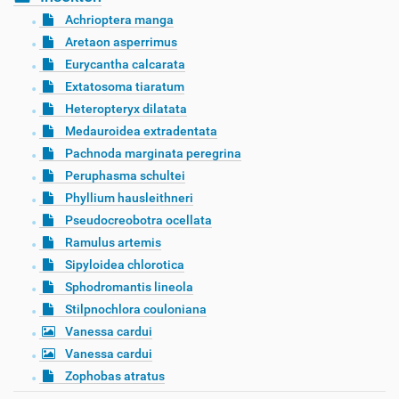
Achrioptera manga
Aretaon asperrimus
Eurycantha calcarata
Extatosoma tiaratum
Heteropteryx dilatata
Medauroidea extradentata
Pachnoda marginata peregrina
Peruphasma schultei
Phyllium hausleithneri
Pseudocreobotra ocellata
Ramulus artemis
Sipyloidea chlorotica
Sphodromantis lineola
Stilpnochlora couloniana
Vanessa cardui
Vanessa cardui
Zophobas atratus