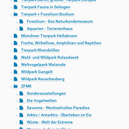
Tierpark Fauna in Solingen
Tierpark + Fossilium Bochum
Fossilium - Das Naturkundemuseum
Aquarien - Terrarienhaus
Münchner Tierpark Hellabrunn
Fische, Wirbellose, Amphibien und Reptilien
Tierpark Rheinböllen
Wald- und Wildpark Rolandseck
Weltvogelpark Walsrode
Wildpark Gangelt
Wildpark Reuschenberg
ZFMK
Sonderausstellungen
Die Vogelwelten
Savanne - Wechselvolles Paradies
Arktis / Antarktis - Überleben im Eis
Wüste - Welt der Extreme