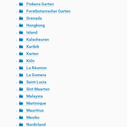
Finkens Garten
Forstbotanischer Garten
Grenada
Hongkong
Island
Kalscheuren
Karibik
Karten
Köln
La Réunion
La Gomera
Saint Lucia
Sint Maarten
Malaysia
Martinique
Mauritius
Mexiko
Nordirland