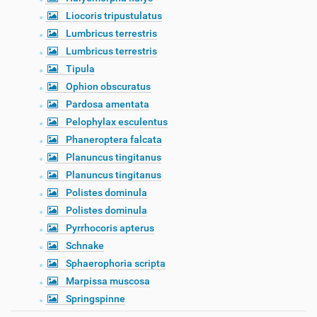
Liocoris tripustulatus
Lumbricus terrestris
Lumbricus terrestris
Tipula
Ophion obscuratus
Pardosa amentata
Pelophylax esculentus
Phaneroptera falcata
Planuncus tingitanus
Planuncus tingitanus
Polistes dominula
Polistes dominula
Pyrrhocoris apterus
Schnake
Sphaerophoria scripta
Marpissa muscosa
Springspinne