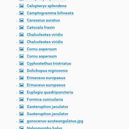
Calopteryx splendens
Camptogramma bilineata
Carassius auratus
Catocala fraxin
Chalcolestes viridis
Chalcolestes viridis
Cornu aspersum
Cornu aspersum
Cyphostethus tristriatus
Dolichopus nigricornis
Erinaceus europaeus
Erinaceus europaeus
Euplagia quadripunctaria
Formica cunicularia
Gasteruption jaculator
Gasteruption jaculator
gonocerus-acuteangulatus.jpg
Halyomorpha halys