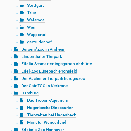
Stuttgart
Trier
Walsrode
Wien
Wuppertal
gertrudenhof
Burgers' Zoo in Arnheim
Lindenthaler Tierpark
Eifalia Schmetterlingsgarten Ahrhütte
Eifel-Zoo Lünebach-Pronsfeld
Der Aachener Tierpark Euregiozoo
Der GaiaZOO in Kerkrade
Hamburg
Das Tropen-Aquarium
Hagenbecks Dinosaurier
Tierwelten bei Hagenbeck
Miniatur Wunderland
Erlebnis-Zoo Hannover