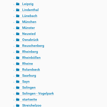
Leipzig
Lindenthal
Lünebach
München
Münster
Neuwied
Osnabrück
Reuschenberg
Rheinberg
Rheinböllen
Rheine
Rolandseck
Saarburg
Sayn
Solingen
Solingen - Vogelpark
startseite
Streichelzoo