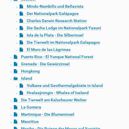
Mindo-Nambillo und Bellavista
Der Nationalpark Galápagos
Charles Darwin Research Station
Die Sacha Lodge im Nationalpark Yasuní
Isla de la Plata - Die Silberinsel
Die Tierwelt im Nationalpark Galapagos
El Muro de las Lágrimas
Puerto Rico - El Yunque National Forest
Grenada - Die Gewürzinsel
Hongkong
Island
Vulkane und Geothermalgebiete in Island
Hvalasýningin - Whales of Iceland
Die Tierwelt am Kalscheurer Weiher
La Gomera
Martinique - Die Blumeninsel
Mauritius
Mexiko - Die Ruinen der Mayas auf Yucatán