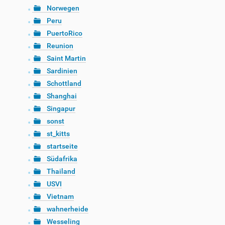
Norwegen
Peru
PuertoRico
Reunion
Saint Martin
Sardinien
Schottland
Shanghai
Singapur
sonst
st_kitts
startseite
Südafrika
Thailand
USVI
Vietnam
wahnerheide
Wesseling