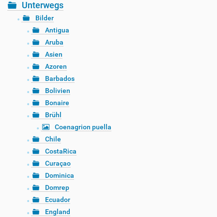
Unterwegs
Bilder
Antigua
Aruba
Asien
Azoren
Barbados
Bolivien
Bonaire
Brühl
Coenagrion puella
Chile
CostaRica
Curaçao
Dominica
Domrep
Ecuador
England