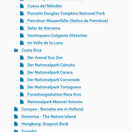
Cueva del Milodón
Pumalín Douglas Tompkins National Park
Petrohué-Wasserfälle (Saltos de Petrohué)
Salar de Atacama
Ventisquero Colgante Gletscher
Im Valle de la Luna
Costa Rica
Der Arenal Eco Zoo
Der Nationalpark Cahuita
Der Nationalpark Carara
Der Nationalpark Corcovado
Der Nationalpark Tortuguero
Forschungsstation Rara Avis
Nationalpark Manuel Antonio
Curaçao - Beinahe wie in Holland
Dominica - The Nature Island
Hongkong: Dragon’s Back
Ecuador