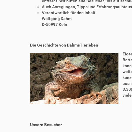
entfernt. Wir bitten alle Besucher, uns auf sach
Auch Anregungen, Tipps und Erfahrungsaustausch
Verantwortlich für den Inhalt:
Wolfgang Dahm
D-50997 Köln
Die Geschichte von DahmsTierleben
Eigen
Bart
konnt
weite
konze
ausn
3.30
viel
Unsere Besucher