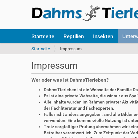
S
Startseite
Reptilien
Insekten
Unter
e
k
S
Startseite
Impressum
t
i
i
e
Impressum
o
s
n
i
e
n
Wer oder was ist DahmsTierleben?
n
d
DahmsTierleben ist die Webseite der Familie D
h
Es ist eine private Webseite, die wir nur aus Sp
i
Alle Inhalte wurden im Rahmen privater Aktivi
e
der Fachliteratur und Fachexperten.
r
Falls nicht anders angegeben, sind alle Bilder
:
verwenden. Eine kommerzielle Nutzung ist unte
Trotz sorgfältiger Prüfung übernehmen wir keine 
Betreiber verantwortlich. Zum Zeitpunkt der V