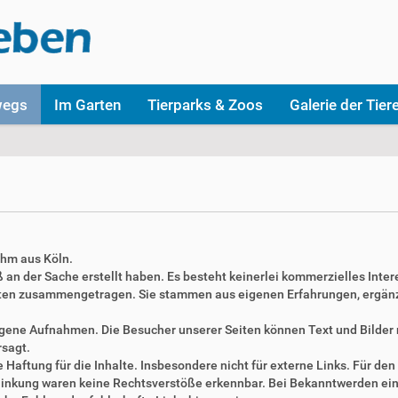
wegs
Im Garten
Tierparks & Zoos
Galerie der Tier
ahm aus Köln.
aß an der Sache erstellt haben. Es besteht keinerlei kommerzielles Inter
täten zusammengetragen. Sie stammen aus eigenen Erfahrungen, ergän
 eigene Aufnahmen. Die Besucher unserer Seiten können Text und Bilde
rsagt.
Haftung für die Inhalte. Insbesondere nicht für externe Links. Für den 
erlinkung waren keine Rechtsverstöße erkennbar. Bei Bekanntwerden ei