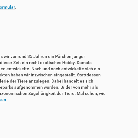
ormular
.
is wir vor rund 35 Jahren ein Pärchen junger
dieser Zeit ein recht exotisches Hobby. Damals
rien entwickelte. Nach und nach entwickelte sich ein
sekten haben wir inzwischen eingestellt. Stattdessen
lerie der Tiere anzulegen. Dabei handelt es sich
ierparks aufgenommen wurden. Bilder von mehr als
taxonomischen Zugehörigkeit der Tiere. Mal sehen, wie
sen