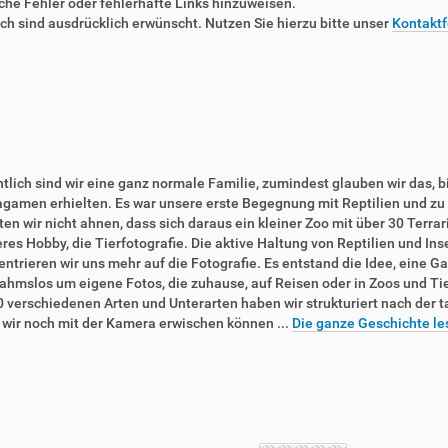
liche Fehler oder fehlerhafte Links hinzuweisen.
 sind ausdrücklich erwünscht. Nutzen Sie hierzu bitte unser
Kontaktf
tlich sind wir eine ganz normale Familie, zumindest glauben wir das, b
agamen erhielten. Es war unsere erste Begegnung mit Reptilien und zu 
en wir nicht ahnen, dass sich daraus ein kleiner Zoo mit über 30 Terra
res Hobby, die Tierfotografie. Die aktive Haltung von Reptilien und In
ntrieren wir uns mehr auf die Fotografie. Es entstand die Idee, eine Ga
ahmslos um eigene Fotos, die zuhause, auf Reisen oder in Zoos und T
0 verschiedenen Arten und Unterarten haben wir strukturiert nach der 
e wir noch mit der Kamera erwischen können ...
Die ganze Geschichte le