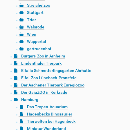
Streichelzoo
Stuttgart
Trier
Walsrode
Wien
Wuppertal
gertrudenhof
Burgers' Zoo in Arnheim
Lindenthaler Tierpark
Eifalia Schmetterlingsgarten Ahrhütte
Eifel-Zoo Lünebach-Pronsfeld
Der Aachener Tierpark Euregiozoo
Der GaiaZOO in Kerkrade
Hamburg
Das Tropen-Aquarium
Hagenbecks Dinosaurier
Tierwelten bei Hagenbeck
Miniatur Wunderland