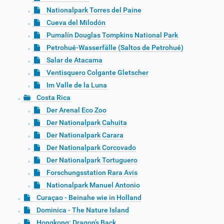
Nationalpark Torres del Paine
Cueva del Milodón
Pumalín Douglas Tompkins National Park
Petrohué-Wasserfälle (Saltos de Petrohué)
Salar de Atacama
Ventisquero Colgante Gletscher
Im Valle de la Luna
Costa Rica
Der Arenal Eco Zoo
Der Nationalpark Cahuita
Der Nationalpark Carara
Der Nationalpark Corcovado
Der Nationalpark Tortuguero
Forschungsstation Rara Avis
Nationalpark Manuel Antonio
Curaçao - Beinahe wie in Holland
Dominica - The Nature Island
Hongkong: Dragon’s Back