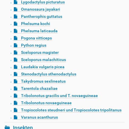
Lygodactylus picturatus
Omanosaura jayakari
Pantherophis guttatus
Phelsuma kochi
Phelsuma laticauda
Pogona vitticeps
Python regius
Sceloporus magister
Sceloporus malachiticus
Laudakia vulgaris picea
Stenodactylus sthenodactylus
Takydromus sexlineatus
Tarentola chazaliae
Tribolonotus gracilis und T. novaeguineae
Tribolonotus novaeguineae
Tropiocolotes steudneri und Tropiocolotes tripolitanus
Varanus acanthurus
Insekten