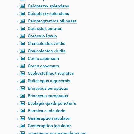
Calopteryx splendens
Calopteryx splendens
Camptogramma bilineata
Carassius auratus
Catocala fraxin
Chalcolestes viridis
Chalcolestes viridis
Cornu aspersum
Cornu aspersum
Cyphostethus tristriatus
Dolichopus nigricornis
Erinaceus europaeus
Erinaceus europaeus
Euplagia quadripunctaria
Formica cunicularia
Gasteruption jaculator
Gasteruption jaculator
gonocerus-acuteangulatus.jpg