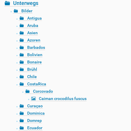
Unterwegs
Bilder
Antigua
Aruba
Asien
Azoren
Barbados
Bolivien
Bonaire
Brühl
Chile
CostaRica
Corcovado
Caiman crocodilus fuscus
Curaçao
Dominica
Domrep
Ecuador