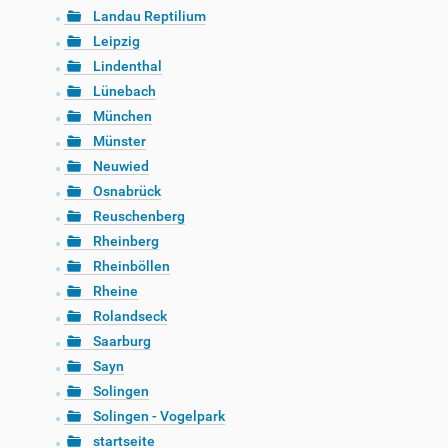
Landau Reptilium
Leipzig
Lindenthal
Lünebach
München
Münster
Neuwied
Osnabrück
Reuschenberg
Rheinberg
Rheinböllen
Rheine
Rolandseck
Saarburg
Sayn
Solingen
Solingen - Vogelpark
startseite