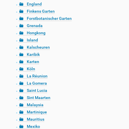
England
Finkens Garten
Forstbotanischer Garten
Grenada
Hongkong
Island
Kalscheuren
Karibik
Karten
Köln
La Réunion
La Gomera
Saint Lucia
Sint Maarten
Malaysia
Martinique
Mauritius
Mexiko