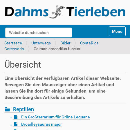
S
Website durchsuchen
Toggle na
e
k
Erweiterte Suche…
Startseite
Unterwegs
Bilder
CostaRica
t
Corcovado
Caiman crocodilus fuscus
i
o
Übersicht
n
e
n
Eine Übersicht der verfügbaren Artikel dieser Webseite.
Bewegen Sie den Mauszeiger über einen Artikel und
lassen Sie ihn dort für einige Sekunden, um eine
Beschreibung des Artikels zu erhalten.
Reptilien
Ein Großterrarium für Grüne Leguane
Broadleysaurus major