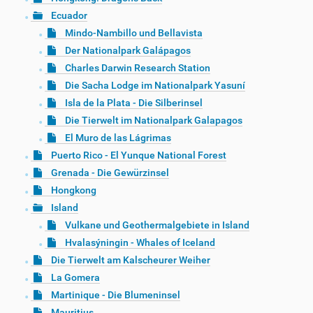
Ecuador
Mindo-Nambillo und Bellavista
Der Nationalpark Galápagos
Charles Darwin Research Station
Die Sacha Lodge im Nationalpark Yasuní
Isla de la Plata - Die Silberinsel
Die Tierwelt im Nationalpark Galapagos
El Muro de las Lágrimas
Puerto Rico - El Yunque National Forest
Grenada - Die Gewürzinsel
Hongkong
Island
Vulkane und Geothermalgebiete in Island
Hvalasýningin - Whales of Iceland
Die Tierwelt am Kalscheurer Weiher
La Gomera
Martinique - Die Blumeninsel
Mauritius