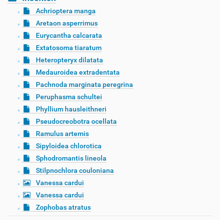
Achrioptera manga
Aretaon asperrimus
Eurycantha calcarata
Extatosoma tiaratum
Heteropteryx dilatata
Medauroidea extradentata
Pachnoda marginata peregrina
Peruphasma schultei
Phyllium hausleithneri
Pseudocreobotra ocellata
Ramulus artemis
Sipyloidea chlorotica
Sphodromantis lineola
Stilpnochlora couloniana
Vanessa cardui
Vanessa cardui
Zophobas atratus