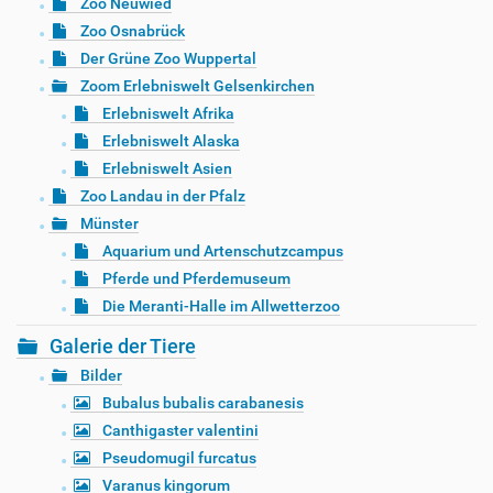
Zoo Neuwied
Zoo Osnabrück
Der Grüne Zoo Wuppertal
Zoom Erlebniswelt Gelsenkirchen
Erlebniswelt Afrika
Erlebniswelt Alaska
Erlebniswelt Asien
Zoo Landau in der Pfalz
Münster
Aquarium und Artenschutzcampus
Pferde und Pferdemuseum
Die Meranti-Halle im Allwetterzoo
Galerie der Tiere
Bilder
Bubalus bubalis carabanesis
Canthigaster valentini
Pseudomugil furcatus
Varanus kingorum