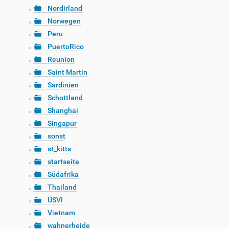
Nordirland
Norwegen
Peru
PuertoRico
Reunion
Saint Martin
Sardinien
Schottland
Shanghai
Singapur
sonst
st_kitts
startseite
Südafrika
Thailand
USVI
Vietnam
wahnerheide