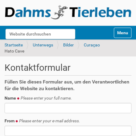
S
Website durchsuchen
Toggle na
e
k
Erweiterte Suche…
Startseite
Unterwegs
Bilder
Curaçao
t
Hato Cave
i
o
Kontaktformular
n
e
n
Füllen Sie dieses Formular aus, um den Verantwortlichen
für die Website zu kontaktieren.
Name
Please enter your full name.
From
Please enter your e-mail address.