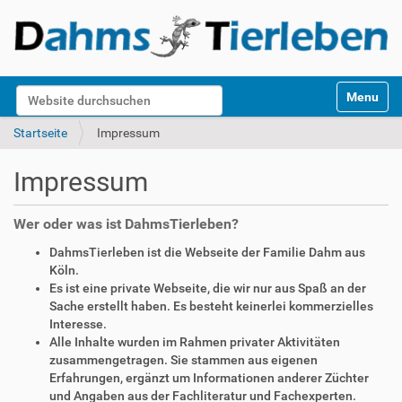
S
Website durchsuchen
Toggle na
e
k
Erweiterte Suche…
Startseite
Impressum
t
i
Impressum
o
n
e
Wer oder was ist DahmsTierleben?
n
DahmsTierleben ist die Webseite der Familie Dahm aus
Köln.
Es ist eine private Webseite, die wir nur aus Spaß an der
Sache erstellt haben. Es besteht keinerlei kommerzielles
Interesse.
Alle Inhalte wurden im Rahmen privater Aktivitäten
zusammengetragen. Sie stammen aus eigenen
Erfahrungen, ergänzt um Informationen anderer Züchter
und Angaben aus der Fachliteratur und Fachexperten.