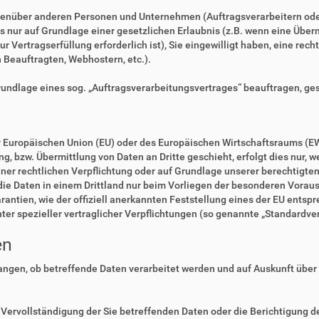
enüber anderen Personen und Unternehmen (Auftragsverarbeitern oder D
es nur auf Grundlage einer gesetzlichen Erlaubnis (z.B. wenn eine Überm
zur Vertragserfüllung erforderlich ist), Sie eingewilligt haben, eine rec
n Beauftragten, Webhostern, etc.).
Grundlage eines sog. „Auftragsverarbeitungsvertrages“ beauftragen, ge
der Europäischen Union (EU) oder des Europäischen Wirtschaftsraums (E
 bzw. Übermittlung von Daten an Dritte geschieht, erfolgt dies nur, we
einer rechtlichen Verpflichtung oder auf Grundlage unserer berechtigte
 die Daten in einem Drittland nur beim Vorliegen der besonderen Voraus
rantien, wie der offiziell anerkannten Feststellung eines der EU ents
nter spezieller vertraglicher Verpflichtungen (so genannte „Standardve
en
langen, ob betreffende Daten verarbeitet werden und auf Auskunft über
Vervollständigung der Sie betreffenden Daten oder die Berichtigung de