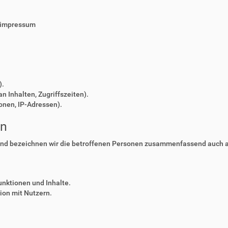
/impressum
).
n Inhalten, Zugriffszeiten).
onen, IP-Adressen).
en
nd bezeichnen wir die betroffenen Personen zusammenfassend auch al
unktionen und Inhalte.
on mit Nutzern.