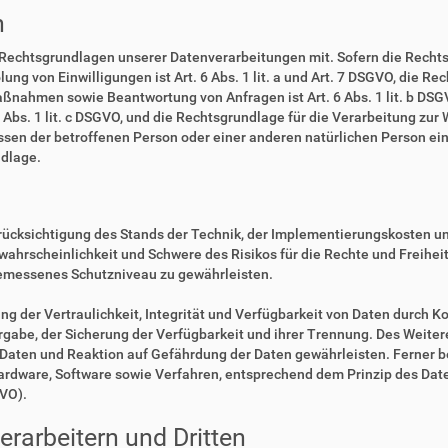
n
 Rechtsgrundlagen unserer Datenverarbeitungen mit. Sofern die Rechts
lung von Einwilligungen ist Art. 6 Abs. 1 lit. a und Art. 7 DSGVO, die R
ßnahmen sowie Beantwortung von Anfragen ist Art. 6 Abs. 1 lit. b DSGV
6 Abs. 1 lit. c DSGVO, und die Rechtsgrundlage für die Verarbeitung zur
eressen der betroffenen Person oder einer anderen natürlichen Person 
ndlage.
rücksichtigung des Stands der Technik, der Implementierungskosten u
swahrscheinlichkeit und Schwere des Risikos für die Rechte und Freihe
emessenes Schutzniveau zu gewährleisten.
der Vertraulichkeit, Integrität und Verfügbarkeit von Daten durch Ko
ergabe, der Sicherung der Verfügbarkeit und ihrer Trennung. Des Weiter
aten und Reaktion auf Gefährdung der Daten gewährleisten. Ferner b
Hardware, Software sowie Verfahren, entsprechend dem Prinzip des Da
GVO).
rarbeitern und Dritten