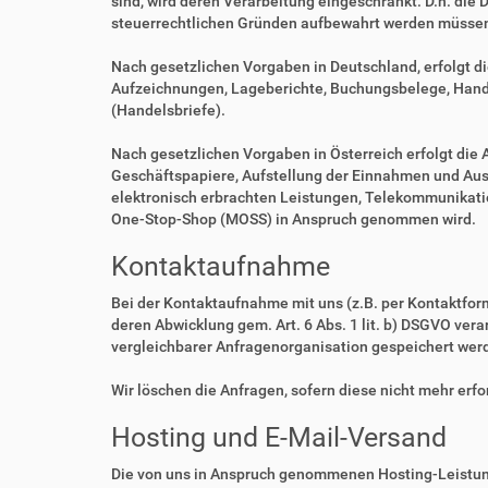
sind, wird deren Verarbeitung eingeschränkt. D.h. die 
steuerrechtlichen Gründen aufbewahrt werden müsse
Nach gesetzlichen Vorgaben in Deutschland, erfolgt d
Aufzeichnungen, Lageberichte, Buchungsbelege, Handel
(Handelsbriefe).
Nach gesetzlichen Vorgaben in Österreich erfolgt di
Geschäftspapiere, Aufstellung der Einnahmen und Aus
elektronisch erbrachten Leistungen, Telekommunikatio
One-Stop-Shop (MOSS) in Anspruch genommen wird.
Kontaktaufnahme
Bei der Kontaktaufnahme mit uns (z.B. per Kontaktfor
deren Abwicklung gem. Art. 6 Abs. 1 lit. b) DSGVO v
vergleichbarer Anfragenorganisation gespeichert wer
Wir löschen die Anfragen, sofern diese nicht mehr erfor
Hosting und E-Mail-Versand
Die von uns in Anspruch genommenen Hosting-Leistung