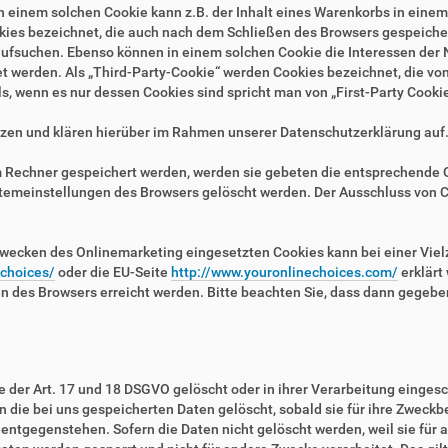
n einem solchen Cookie kann z.B. der Inhalt eines Warenkorbs in eine
kies bezeichnet, die auch nach dem Schließen des Browsers gespeichert
fsuchen. Ebenso können in einem solchen Cookie die Interessen der N
erden. Als „Third-Party-Cookie“ werden Cookies bezeichnet, die von 
, wenn es nur dessen Cookies sind spricht man von „First-Party Cookie
zen und klären hierüber im Rahmen unserer Datenschutzerklärung auf
em Rechner gespeichert werden, werden sie gebeten die entsprechende 
stemeinstellungen des Browsers gelöscht werden. Der Ausschluss von 
wecken des Onlinemarketing eingesetzten Cookies kann bei einer Vielza
/choices/
oder die EU-Seite
http://www.youronlinechoices.com/
erklärt
en des Browsers erreicht werden. Bitte beachten Sie, dass dann gegebe
der Art. 17 und 18 DSGVO gelöscht oder in ihrer Verarbeitung eingesc
die bei uns gespeicherten Daten gelöscht, sobald sie für ihre Zweckb
ntgegenstehen. Sofern die Daten nicht gelöscht werden, weil sie für a