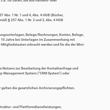
z.B. für Daten, die aus handels- oder
 Abs. 1 Nr. 1 und 4, Abs. 4 HGB (Bücher,
mäß § 257 Abs. 1 Nr. 2 und 3, Abs. 4 HGB
tungsunterlagen, Belege/Rechnungen, Konten, Belege,
r 10 Jahre bei Unterlagen im Zusammenhang mit
Mitgliedstaaten erbracht werden und für die der Mini-
es Nutzers zur Bearbeitung der Kontaktanfrage und
nship-Management System ("CRM System") oder
r gelten die gesetzlichen Archivierungspflichten.
ruktur- und Plattformdienstleistungen,