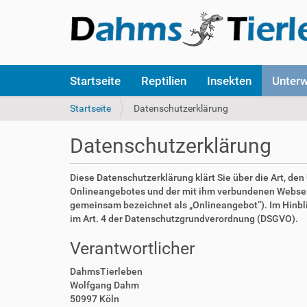
S
Startseite
Reptilien
Insekten
Unter
e
k
S
Startseite
Datenschutzerklärung
t
i
i
e
Datenschutzerklärung
o
s
n
i
e
n
Diese Datenschutzerklärung klärt Sie über die Art, d
n
d
Onlineangebotes und der mit ihm verbundenen Webseite
h
gemeinsam bezeichnet als „Onlineangebot“). Im Hinblick
i
im Art. 4 der Datenschutzgrundverordnung (DSGVO).
e
Verantwortlicher
r
:
DahmsTierleben
Wolfgang Dahm
50997 Köln