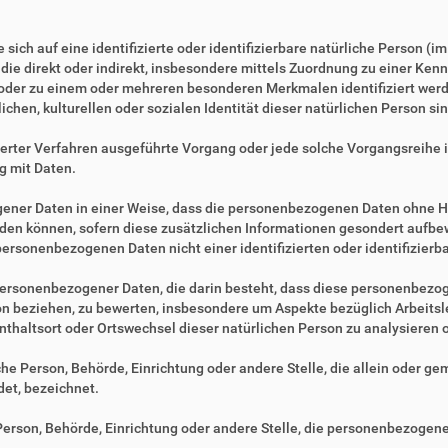
sich auf eine identifizierte oder identifizierbare natürliche Person (i
, die direkt oder indirekt, insbesondere mittels Zuordnung zu einer 
 oder zu einem oder mehreren besonderen Merkmalen identifiziert werd
ichen, kulturellen oder sozialen Identität dieser natürlichen Person sin
tisierter Verfahren ausgeführte Vorgang oder jede solche Vorgangsre
g mit Daten.
ner Daten in einer Weise, dass die personenbezogenen Daten ohne Hi
rden können, sofern diese zusätzlichen Informationen gesondert aufb
ersonenbezogenen Daten nicht einer identifizierten oder identifizier
ng personenbezogener Daten, die darin besteht, dass diese personenbe
son beziehen, zu bewerten, insbesondere um Aspekte bezüglich Arbeitsle
fenthaltsort oder Ortswechsel dieser natürlichen Person zu analysieren
ische Person, Behörde, Einrichtung oder andere Stelle, die allein oder 
et, bezeichnet.
e Person, Behörde, Einrichtung oder andere Stelle, die personenbezogen