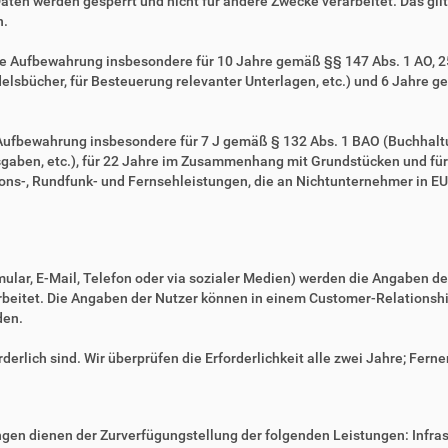
Daten werden gesperrt und nicht für andere Zwecke verarbeitet. Das gilt 
n.
ie Aufbewahrung insbesondere für 10 Jahre gemäß §§ 147 Abs. 1 AO, 257
sbücher, für Besteuerung relevanter Unterlagen, etc.) und 6 Jahre ge
e Aufbewahrung insbesondere für 7 J gemäß § 132 Abs. 1 BAO (Buchhal
gaben, etc.), für 22 Jahre im Zusammenhang mit Grundstücken und fü
ns-, Rundfunk- und Fernsehleistungen, die an Nichtunternehmer in EU-
mular, E-Mail, Telefon oder via sozialer Medien) werden die Angaben d
erarbeitet. Die Angaben der Nutzer können in einem Customer-Relatio
den.
derlich sind. Wir überprüfen die Erforderlichkeit alle zwei Jahre; Ferne
en dienen der Zurverfügungstellung der folgenden Leistungen: Infrast