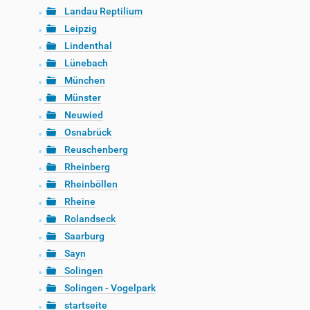
Landau Reptilium
Leipzig
Lindenthal
Lünebach
München
Münster
Neuwied
Osnabrück
Reuschenberg
Rheinberg
Rheinböllen
Rheine
Rolandseck
Saarburg
Sayn
Solingen
Solingen - Vogelpark
startseite