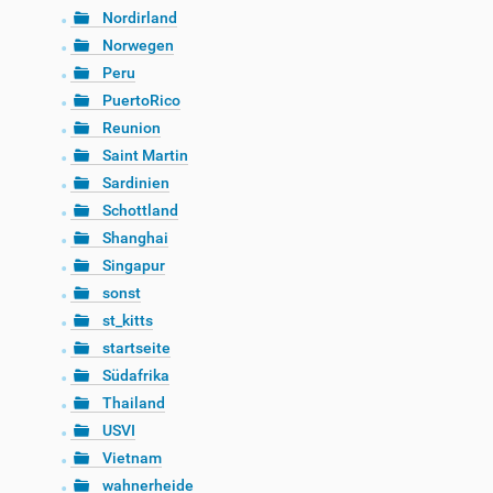
Nordirland
Norwegen
Peru
PuertoRico
Reunion
Saint Martin
Sardinien
Schottland
Shanghai
Singapur
sonst
st_kitts
startseite
Südafrika
Thailand
USVI
Vietnam
wahnerheide