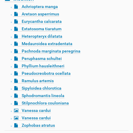
Achrioptera manga
Aretaon asperrimus
Eurycantha calcarata
Extatosoma tiaratum
Heteropteryx dilatata
Medauroidea extradentata
Pachnoda marginata peregrina
Peruphasma schultei
Phyllium hausleithneri
Pseudocreobotra ocellata
Ramulus artemis
Sipyloidea chlorotica
Sphodromantis lineola
Stilpnochlora couloniana
Vanessa cardui
Vanessa cardui
Zophobas atratus