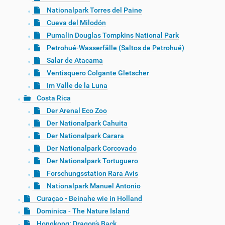
Nationalpark Torres del Paine
Cueva del Milodón
Pumalín Douglas Tompkins National Park
Petrohué-Wasserfälle (Saltos de Petrohué)
Salar de Atacama
Ventisquero Colgante Gletscher
Im Valle de la Luna
Costa Rica
Der Arenal Eco Zoo
Der Nationalpark Cahuita
Der Nationalpark Carara
Der Nationalpark Corcovado
Der Nationalpark Tortuguero
Forschungsstation Rara Avis
Nationalpark Manuel Antonio
Curaçao - Beinahe wie in Holland
Dominica - The Nature Island
Hongkong: Dragon’s Back