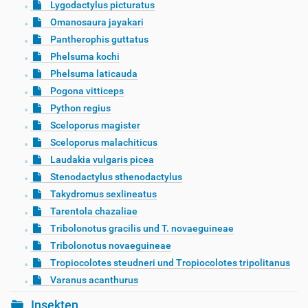
Lygodactylus picturatus
Omanosaura jayakari
Pantherophis guttatus
Phelsuma kochi
Phelsuma laticauda
Pogona vitticeps
Python regius
Sceloporus magister
Sceloporus malachiticus
Laudakia vulgaris picea
Stenodactylus sthenodactylus
Takydromus sexlineatus
Tarentola chazaliae
Tribolonotus gracilis und T. novaeguineae
Tribolonotus novaeguineae
Tropiocolotes steudneri und Tropiocolotes tripolitanus
Varanus acanthurus
Insekten