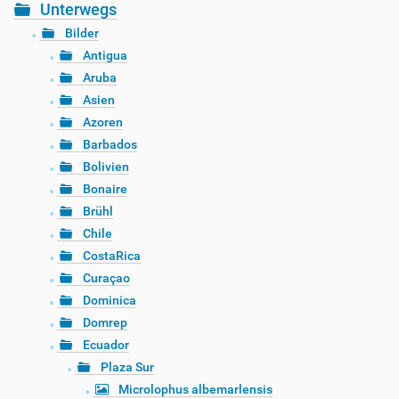
Unterwegs
Bilder
Antigua
Aruba
Asien
Azoren
Barbados
Bolivien
Bonaire
Brühl
Chile
CostaRica
Curaçao
Dominica
Domrep
Ecuador
Plaza Sur
Microlophus albemarlensis