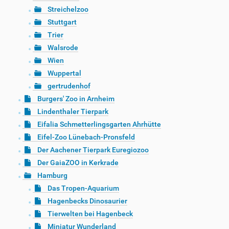
Streichelzoo
Stuttgart
Trier
Walsrode
Wien
Wuppertal
gertrudenhof
Burgers' Zoo in Arnheim
Lindenthaler Tierpark
Eifalia Schmetterlingsgarten Ahrhütte
Eifel-Zoo Lünebach-Pronsfeld
Der Aachener Tierpark Euregiozoo
Der GaiaZOO in Kerkrade
Hamburg
Das Tropen-Aquarium
Hagenbecks Dinosaurier
Tierwelten bei Hagenbeck
Miniatur Wunderland