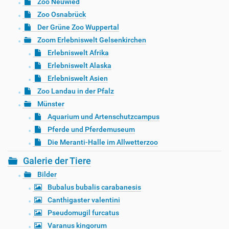
Zoo Neuwied
Zoo Osnabrück
Der Grüne Zoo Wuppertal
Zoom Erlebniswelt Gelsenkirchen
Erlebniswelt Afrika
Erlebniswelt Alaska
Erlebniswelt Asien
Zoo Landau in der Pfalz
Münster
Aquarium und Artenschutzcampus
Pferde und Pferdemuseum
Die Meranti-Halle im Allwetterzoo
Galerie der Tiere
Bilder
Bubalus bubalis carabanesis
Canthigaster valentini
Pseudomugil furcatus
Varanus kingorum