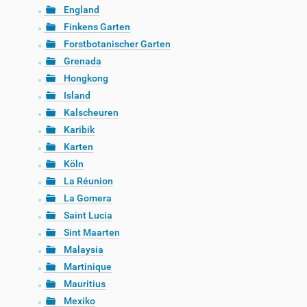
England
Finkens Garten
Forstbotanischer Garten
Grenada
Hongkong
Island
Kalscheuren
Karibik
Karten
Köln
La Réunion
La Gomera
Saint Lucia
Sint Maarten
Malaysia
Martinique
Mauritius
Mexiko