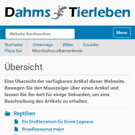
S
Website durchsuchen
Toggle na
e
k
Erweiterte Suche…
Startseite
Unterwegs
Bilder
Ecuador
t
Plaza Sur
Microlophus albemarlensis
i
o
Übersicht
n
e
n
Eine Übersicht der verfügbaren Artikel dieser Webseite.
Bewegen Sie den Mauszeiger über einen Artikel und
lassen Sie ihn dort für einige Sekunden, um eine
Beschreibung des Artikels zu erhalten.
Reptilien
Ein Großterrarium für Grüne Leguane
Broadleysaurus major