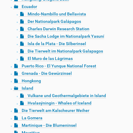
Ecuador
Mindo-Nambillo und Bellavista
Der Nationalpark Galápagos
Charles Darwin Research Station
Die Sacha Lodge im Nationalpark Yasuní
Isla de la Plata - Die Silberinsel
Die Tierwelt im Nationalpark Galapagos
El Muro de las Lágrimas
Puerto Rico - El Yunque National Forest
Grenada - Die Gewürzinsel
Hongkong
Island
Vulkane und Geothermalgebiete in Island
Hvalasýningin - Whales of Iceland
Die Tierwelt am Kalscheurer Weiher
La Gomera
Martinique - Die Blumeninsel
Mauritius