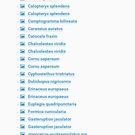
Calopteryx splendens
Calopteryx splendens
Camptogramma bilineata
Carassius auratus
Catocala fraxin
Chalcolestes viridis
Chalcolestes viridis
Cornu aspersum
Cornu aspersum
Cyphostethus tristriatus
Dolichopus nigricornis
Erinaceus europaeus
Erinaceus europaeus
Euplagia quadripunctaria
Formica cunicularia
Gasteruption jaculator
Gasteruption jaculator
gonocerus-acuteangulatus.jpg