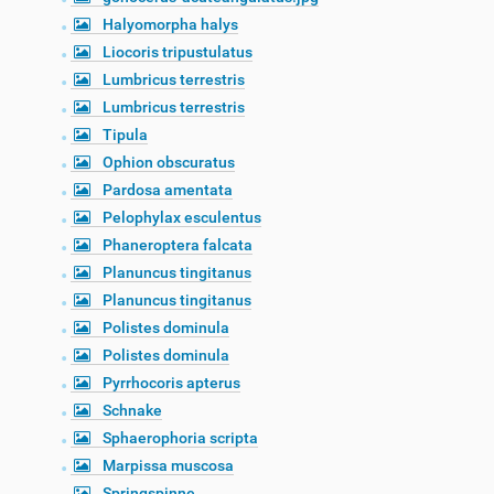
Halyomorpha halys
Liocoris tripustulatus
Lumbricus terrestris
Lumbricus terrestris
Tipula
Ophion obscuratus
Pardosa amentata
Pelophylax esculentus
Phaneroptera falcata
Planuncus tingitanus
Planuncus tingitanus
Polistes dominula
Polistes dominula
Pyrrhocoris apterus
Schnake
Sphaerophoria scripta
Marpissa muscosa
Springspinne