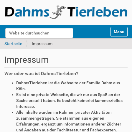
S
Website durchsuchen
Toggle na
e
k
Erweiterte Suche…
Startseite
Impressum
t
i
Impressum
o
n
e
Wer oder was ist DahmsTierleben?
n
DahmsTierleben ist die Webseite der Familie Dahm aus
Köln.
Es ist eine private Webseite, die wir nur aus Spaß an der
Sache erstellt haben. Es besteht keinerlei kommerzielles
Interesse.
Alle Inhalte wurden im Rahmen privater Aktivitäten
zusammengetragen. Sie stammen aus eigenen
Erfahrungen, ergänzt um Informationen anderer Züchter
und Angaben aus der Fachliteratur und Fachexperten.